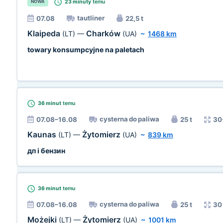
23 minuty
temu
NOWA
tautliner
07.08
22,5 t
Klaipeda
Charków
(LT)
—
(UA)
~
1468 km
towary konsumpcyjne na paletach
36 minut
temu
cysterna do paliwa
07.08–16.08
25 t
30
Kaunas
Żytomierz
(LT)
—
(UA)
~
839 km
дп і бензин
36 minut
temu
cysterna do paliwa
07.08–16.08
25 t
30
Możejki
Żytomierz
(LT)
—
(UA)
~
1001 km