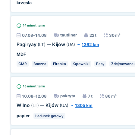
krzesła
14 minut
temu
tautliner
07.08–14.08
22 t
30 m³
Pagiryay
Kijów
(LT)
—
(UA)
~
1362 km
MDF
CMR
Boczna
Firanka
Kątowniki
Pasy
Zdejmowane s
15 minut
temu
pokryta
10.08–12.08
7 t
86 m³
Wilno
Kijów
(LT)
—
(UA)
~
1305 km
papier
Ładunek gotowy