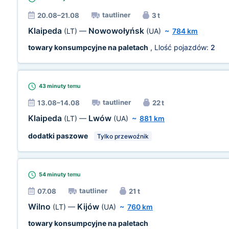
tautliner
20.08–21.08
3 t
Klaipeda
Nowowołyńsk
(LT)
—
(UA)
~
784 km
towary konsumpcyjne na paletach
, Llość pojazdów:
2
43 minuty
temu
tautliner
13.08–14.08
22 t
Klaipeda
Lwów
(LT)
—
(UA)
~
881 km
dodatki paszowe
Tylko przewoźnik
54 minuty
temu
tautliner
07.08
21 t
Wilno
Kijów
(LT)
—
(UA)
~
760 km
towary konsumpcyjne na paletach