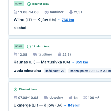
8 minut
temu
NOWA
tautliner
13.08–14.08
21,5 t
Wilno
Kijów
(LT)
—
(UA)
~
760 km
alkohol
12 minut
temu
NOWA
tautliner
12.08
22,5 t
Kaunas
Martusivka
(LT)
—
(UA)
~
859 km
woda mineralna
Ilość palet: 27
Rodzaj palet: EUR 1,2 x 0,8 m
13 minut
temu
dowolny
07.08–10.08
6 t
100 m³
Ukmerge
Kijów
(LT)
—
(UA)
~
849 km