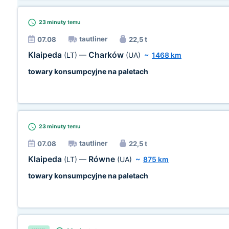
23 minuty
temu
tautliner
07.08
22,5 t
Klaipeda
Charków
(LT)
—
(UA)
~
1468 km
towary konsumpcyjne na paletach
23 minuty
temu
tautliner
07.08
22,5 t
Klaipeda
Równe
(LT)
—
(UA)
~
875 km
towary konsumpcyjne na paletach