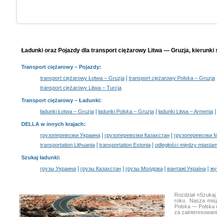
Ładunki oraz Pojazdy dla transport ciężarowy Litwa — Gruzja, kierunki
Transport ciężarowy
– Pojazdy:
|
transport ciężarowy Łotwa – Gruzja
transport ciężarowy Polska – Gruzja
transport ciężarowy Litwa – Turcja
Transport ciężarowy –
Ładunki
:
|
|
ładunki Łotwa – Gruzja
ładunki Polska – Gruzja
ładunki Litwa – Armenia
DELLA w innych krajach
:
|
|
грузоперевозки Украина
грузоперевозки Казахстан
грузоперевозки 
|
|
transportation Lithuania
transportation Estonia
odległości między miastam
Szukaj ładunki
:
|
|
|
|
грузы Украина
грузы Казахстан
грузы Молдова
вантажі Україна
жү
Rozdział «Szukaj
roku. Nasza mis
Polska — Polska 
za zainteresowan