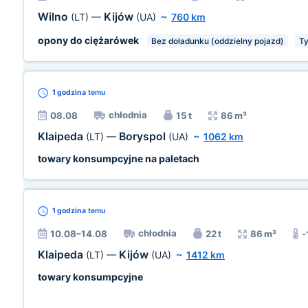
Wilno
Kijów
(LT)
—
(UA)
~
760 km
opony do ciężarówek
Bez doładunku (oddzielny pojazd)
Ty
1 godzina
temu
chłodnia
08.08
15 t
86 m³
Klaipeda
Boryspol
(LT)
—
(UA)
~
1062 km
towary konsumpcyjne na paletach
1 godzina
temu
chłodnia
10.08–14.08
22 t
86 m³
-
Klaipeda
Kijów
(LT)
—
(UA)
~
1412 km
towary konsumpcyjne