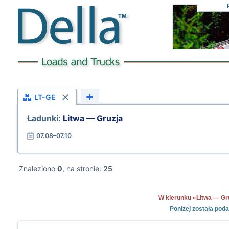
LT-GE
Ładunki:
Litwa — Gruzja
07.08–07.10
Znaleziono
0
, na stronie:
25
W kierunku «Litwa — Gruz
Poniżej została pod