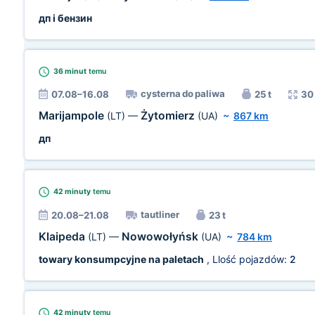
дп і бензин
36 minut
temu
cysterna do paliwa
07.08–16.08
25 t
30
Marijampole
Żytomierz
(LT)
—
(UA)
~
867 km
дп
42 minuty
temu
tautliner
20.08–21.08
23 t
Klaipeda
Nowowołyńsk
(LT)
—
(UA)
~
784 km
towary konsumpcyjne na paletach
, Llość pojazdów:
2
42 minuty
temu