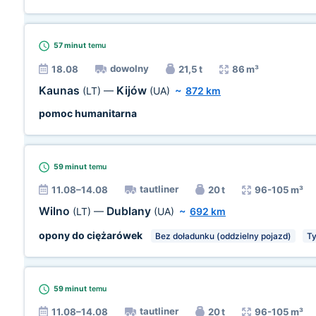
57 minut
temu
dowolny
18.08
21,5 t
86 m³
Kaunas
Kijów
(LT)
—
(UA)
~
872 km
pomoc humanitarna
59 minut
temu
tautliner
11.08–14.08
20 t
96-105 m³
Wilno
Dublany
(LT)
—
(UA)
~
692 km
opony do ciężarówek
Bez doładunku (oddzielny pojazd)
Ty
59 minut
temu
tautliner
11.08–14.08
20 t
96-105 m³