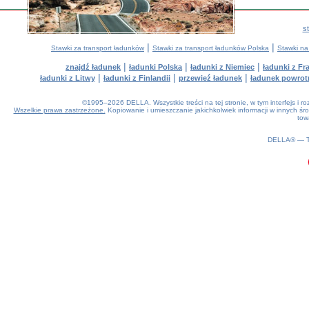
s
|
|
Stawki za transport ładunków
Stawki za transport ładunków Polska
Stawki na
|
|
|
znajdź ładunek
ładunki Polska
ładunki z Niemiec
ładunki z Fra
|
|
|
ładunki z Litwy
ładunki z Finlandii
przewieź ładunek
ładunek powrot
©1995–2026 DELLA. Wszystkie treści na tej stronie, w tym interfejs i 
Wszelkie prawa zastrzeżone.
Kopiowanie i umieszczanie jakichkolwiek informacji w innych 
tow
0.19(aws4)
070826-16:36:49
DELLA® —