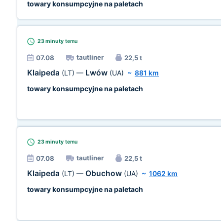
towary konsumpcyjne na paletach
23 minuty
temu
tautliner
07.08
22,5 t
Klaipeda
Lwów
(LT)
—
(UA)
~
881 km
towary konsumpcyjne na paletach
23 minuty
temu
tautliner
07.08
22,5 t
Klaipeda
Obuchow
(LT)
—
(UA)
~
1062 km
towary konsumpcyjne na paletach