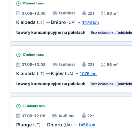
17 minut
temu
tautliner
07.08–13.08
22 t
86 m³
Klaipeda
Dnipro
(LT)
—
(UA)
~
1478 km
towary konsumpcyjne na paletach
Bez doładunku (oddzieln
17 minut
temu
tautliner
07.08–13.08
22 t
86 m³
Klaipeda
Kijów
(LT)
—
(UA)
~
1075 km
towary konsumpcyjne na paletach
Bez doładunku (oddzieln
22 minuty
temu
tautliner
07.08–12.08
22 t
Plunge
Dnipro
(LT)
—
(UA)
~
1456 km