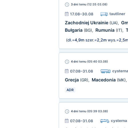
3 dni
temu (12:35 03.08)
tautliner
17.08–30.08
Zachodniej Ukrainie
Gm
(UA)
,
Bułgaria
Rumunia
T
(BG)
,
(IT)
,
(dł.=
4,9m
szer.=
2,2m
wys.=
2,5
4 dni
temu (05:40 03.08)
cysterna
07.08–31.08
Grecja
Macedonia
(GR)
,
(MK)
,
ADR
4 dni
temu (05:39 03.08)
cysterna
07.08–31.08