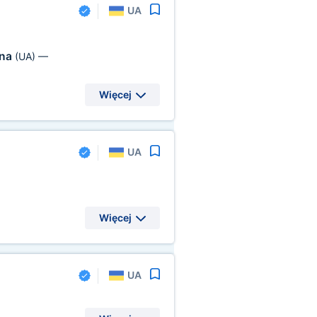
UA
ina
(UA)
—
Więcej
UA
Więcej
UA