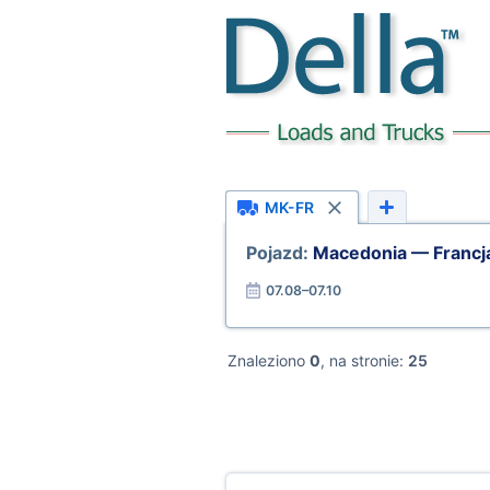
MK-FR
Pojazd:
Macedonia — Francj
07.08–07.10
Znaleziono
0
, na stronie:
25