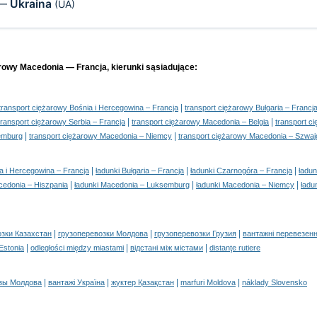
Ukraina
—
(UA)
arowy Macedonia — Francja, kierunki sąsiadujące:
|
transport ciężarowy Bośnia i Hercegowina – Francja
transport ciężarowy Bułgaria – Francj
|
|
transport ciężarowy Serbia – Francja
transport ciężarowy Macedonia – Belgia
transport c
|
|
emburg
transport ciężarowy Macedonia – Niemcy
transport ciężarowy Macedonia – Szwaj
|
|
|
ia i Hercegowina – Francja
ładunki Bułgaria – Francja
ładunki Czarnogóra – Francja
ładun
|
|
|
cedonia – Hiszpania
ładunki Macedonia – Luksemburg
ładunki Macedonia – Niemcy
ładu
|
|
|
озки Казахстан
грузоперевозки Молдова
грузоперевозки Грузия
вантажні перевезенн
|
|
|
 Estonia
odległości między miastami
відстані між містами
distanţe rutiere
|
|
|
|
зы Молдова
вантажі Україна
жүктер Қазақстан
marfuri Moldova
náklady Slovensko