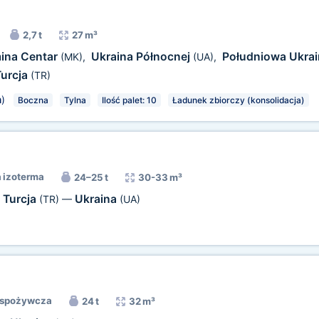
2,7 t
27 m³
ina Centar
Ukraina Północnej
Południowa Ukra
(MK)
,
(UA)
,
urcja
(TR)
m
)
Boczna
Tylna
Ilość palet: 10
Ładunek zbiorczy (konsolidacja)
 izoterma
24–25 t
30-33 m³
Turcja
Ukraina
(TR)
—
(UA)
 spożywcza
24 t
32 m³