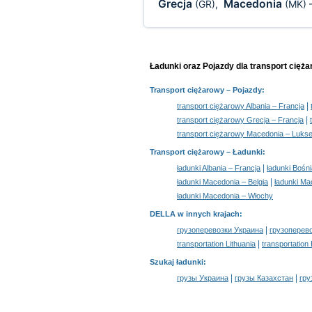
Grecja
Macedonia
(GR)
,
(MK)
Ładunki oraz Pojazdy dla transport cięż
Transport ciężarowy
– Pojazdy:
|
transport ciężarowy Albania – Francja
|
transport ciężarowy Grecja – Francja
transport ciężarowy Macedonia – Luks
Transport ciężarowy –
Ładunki
:
|
ładunki Albania – Francja
ładunki Bośn
|
ładunki Macedonia – Belgia
ładunki Ma
ładunki Macedonia – Włochy
DELLA w innych krajach
:
|
грузоперевозки Украина
грузоперев
|
transportation Lithuania
transportation
Szukaj ładunki
:
|
|
грузы Украина
грузы Казахстан
гру