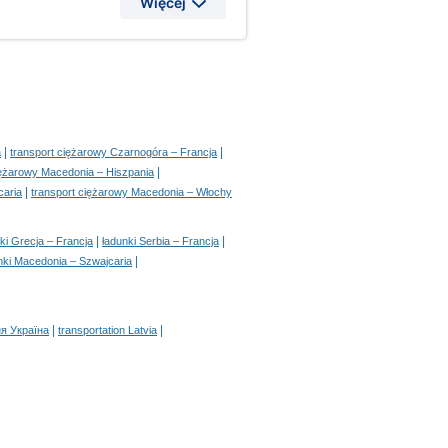
Więcej
|
|
a
transport ciężarowy Czarnogóra – Francja
|
iężarowy Macedonia – Hiszpania
|
caria
transport ciężarowy Macedonia – Włochy
|
|
ki Grecja – Francja
ładunki Serbia – Francja
|
nki Macedonia – Szwajcaria
|
|
я Україна
transportation Latvia