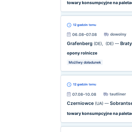
towary konsumpcyjne na paleta
12 godzin
temu
dowolny
06.08–07.08
Grafenberg
Brat
(DE)
,
(DE)
—
opony rolnicze
Możliwy doładunek
12 godzin
temu
tautliner
07.08–10.08
Czerniowce
Sobrants
(UA)
—
towary konsumpcyjne na paleta