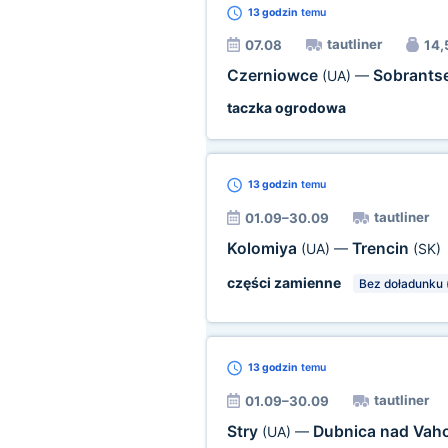
13 godzin
temu
tautliner
07.08
14,5
Czerniowce
Sobrants
(UA)
—
taczka ogrodowa
13 godzin
temu
tautliner
01.09–30.09
Kolomiya
Trencin
(UA)
—
(SK)
części zamienne
Bez doładunku 
13 godzin
temu
tautliner
01.09–30.09
Stry
Dubnica nad Va
(UA)
—