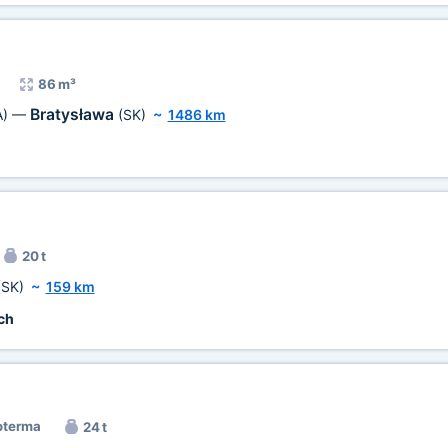
86 m³
Bratysława
A)
—
(SK)
~
1486 km
20 t
(SK)
~
159 km
ch
oterma
24 t