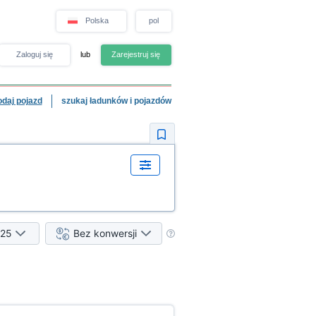
Polska
pol
Zaloguj się
lub
Zarejestruj się
odaj pojazd
szukaj ładunków i pojazdów
25
Bez konwersji