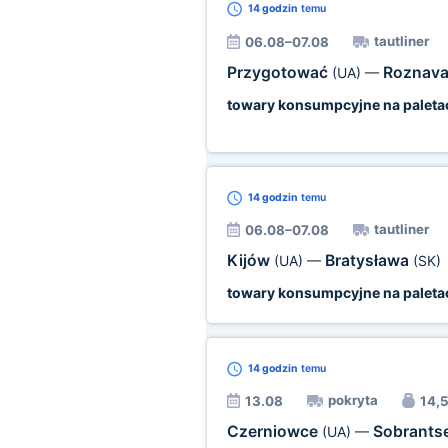
14 godzin
temu
tautliner
06.08–07.08
Przygotować
Roznav
(UA)
—
towary konsumpcyjne na paleta
14 godzin
temu
tautliner
06.08–07.08
Kijów
Bratysława
(UA)
—
(SK)
towary konsumpcyjne na paleta
14 godzin
temu
pokryta
13.08
14,5
Czerniowce
Sobrants
(UA)
—