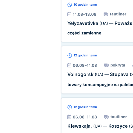
10 godzin
temu
tautliner
11.08–13.08
Yelyzavetivka
Poważs
(UA)
—
części zamienne
12 godzin
temu
pokryta
06.08–11.08
Volnogorsk
Stupava
(UA)
—
(
towary konsumpcyjne na paleta
12 godzin
temu
tautliner
06.08–11.08
Kiewskaja.
Koszyce
(UA)
—
(S