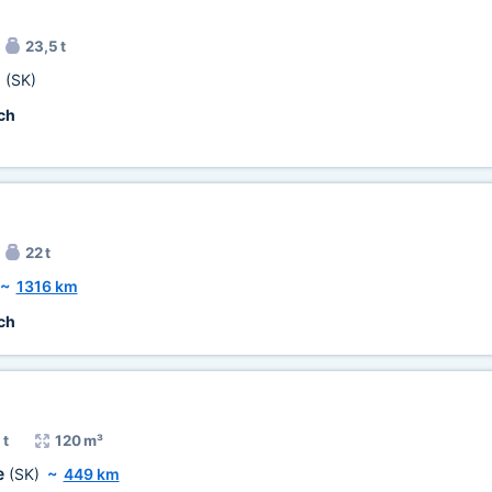
23,5 t
a
(SK)
ch
22 t
~
1316 km
ch
 t
120 m³
e
(SK)
~
449 km