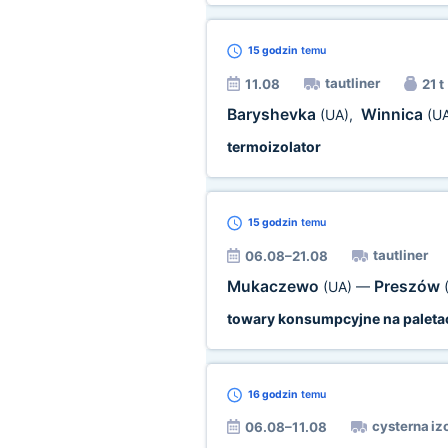
15 godzin
temu
tautliner
11.08
21 t
Baryshevka
Winnica
(UA)
,
(U
termoizolator
15 godzin
temu
tautliner
06.08–21.08
Mukaczewo
Preszów
(UA)
—
towary konsumpcyjne na paleta
16 godzin
temu
cysterna iz
06.08–11.08