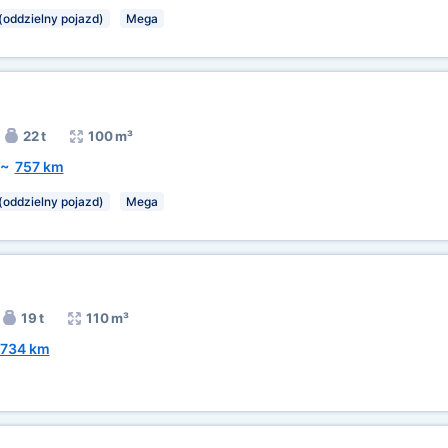
(oddzielny pojazd)
Mega
22 t
100 m³
~
757 km
(oddzielny pojazd)
Mega
19 t
110 m³
734 km