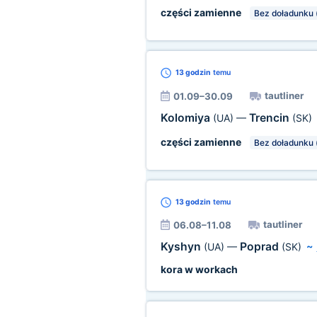
części zamienne
Bez doładunku 
13 godzin
temu
tautliner
01.09–30.09
Kolomiya
Trencin
(UA)
—
(SK)
części zamienne
Bez doładunku 
13 godzin
temu
tautliner
06.08–11.08
Kyshyn
Poprad
(UA)
—
(SK)
~
kora w workach