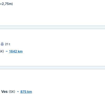
=
2,75m
)
21 t
SK)
~
1642 km
a Ves
(SK)
~
875 km