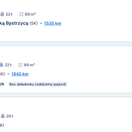
22 t
86 m³
ką Bystrzycą
(SK)
~
1535 km
22 t
86 m³
SK)
~
1642 km
ch
Bez doładunku (oddzielny pojazd)
20 t
K)