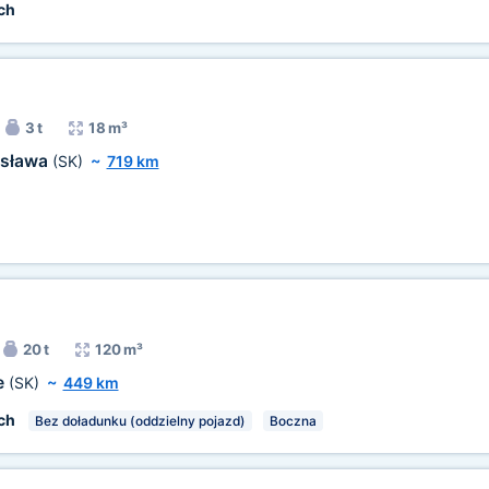
ch
3 t
18 m³
ysława
(SK)
~
719 km
20 t
120 m³
e
(SK)
~
449 km
ch
Bez doładunku (oddzielny pojazd)
Boczna