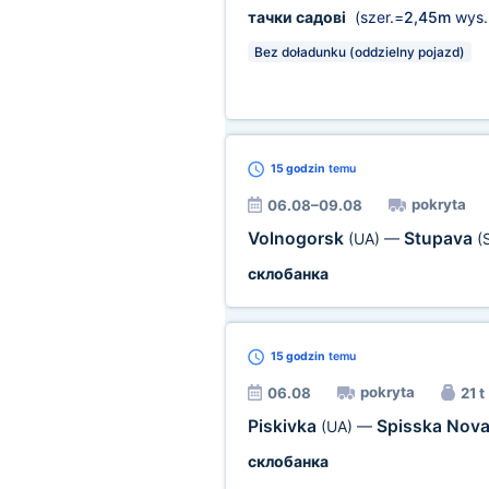
тачки садові
(szer.=
2,45m
wys.
Bez doładunku (oddzielny pojazd)
15 godzin
temu
pokryta
06.08–09.08
Volnogorsk
Stupava
(UA)
—
(
склобанка
15 godzin
temu
pokryta
06.08
21 t
Piskivka
Spisska Nov
(UA)
—
склобанка