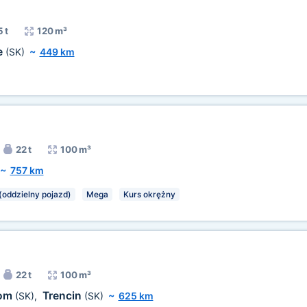
 t
120 m³
e
(SK)
~
449 km
22 t
100 m³
~
757 km
(oddzielny pojazd)
Mega
Kurs okrężny
22 t
100 m³
hom
Trencin
(SK)
,
(SK)
~
625 km