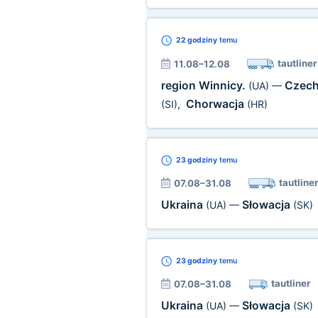
22 godziny
temu
tautliner
11.08–12.08
region Winnicy.
Czec
(UA)
—
Chorwacja
(SI)
,
(HR)
23 godziny
temu
tautliner
07.08–31.08
Ukraina
Słowacja
(UA)
—
(SK)
23 godziny
temu
tautliner
07.08–31.08
Ukraina
Słowacja
(UA)
—
(SK)