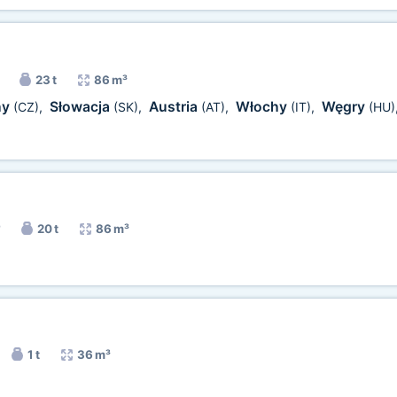
23 t
86 m³
hy
Słowacja
Austria
Włochy
Węgry
(CZ)
,
(SK)
,
(AT)
,
(IT)
,
(HU)
20 t
86 m³
1 t
36 m³