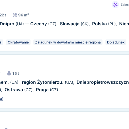
Zains
22 t
96 m³
Dnipro
Czechy
Słowacja
Polska
Nie
(UA)
—
(CZ)
,
(SK)
,
(PL)
,
a
Okratowanie
Załadunek w dowolnym mieście regiona
Doładunek
r
15 t
nem.
region Żytomierzu.
Dniepropietrowszczyz
(UA)
,
(UA)
,
Ostrawa
Praga
)
,
(CZ)
,
(CZ)
m
)