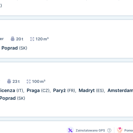
)
er
20 t
120 m³
Poprad
,
(SK)
23 t
100 m³
Vicenza
Praga
Paryż
Madryt
Amsterda
(IT)
,
(CZ)
,
(FR)
,
(ES)
,
Poprad
(SK)
Zainstalowano GPS
Pomoc