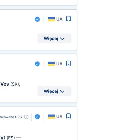
UA
Więcej
UA
 Ves
(SK)
,
Więcej
UA
talowano GPS
ryt
(ES)
—