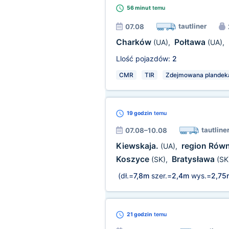
56 minut
temu
tautliner
07.08
Charków
Połtawa
(UA)
,
(UA)
,
Llość pojazdów:
2
CMR
TIR
Zdejmowana plandek
19 godzin
temu
tautline
07.08–10.08
Kiewskaja.
region Rów
(UA)
,
Koszyce
Bratysława
(SK)
,
(SK
(dł.=
7,8m
szer.=
2,4m
wys.=
2,75
21 godzin
temu