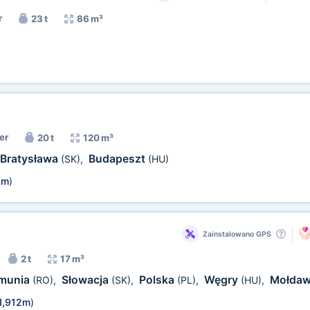
r
23 t
86 m³
er
20 t
120 m³
Bratysława
Budapeszt
(SK)
,
(HU)
5m
)
Zainstalowano GPS
2 t
17 m³
munia
Słowacja
Polska
Węgry
Mołdaw
(RO)
,
(SK)
,
(PL)
,
(HU)
,
1,912m
)