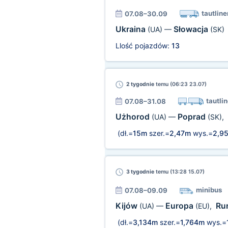
tautline
07.08–30.09
Ukraina
Słowacja
(UA)
—
(SK)
Llość pojazdów:
13
2 tygodnie
temu (06:23 23.07)
tautlin
07.08–31.08
Użhorod
Poprad
(UA)
—
(SK)
,
(dł.=
15m
szer.=
2,47m
wys.=
2,9
3 tygodnie
temu (13:28 15.07)
minibus
07.08–09.09
Kijów
Europa
Ru
(UA)
—
(EU)
,
(dł.=
3,134m
szer.=
1,764m
wys.=