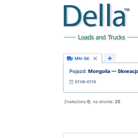
MN-SK
Pojazd:
Mongolia — Słowacj
07.08–07.10
Znaleziono
0
, na stronie:
25