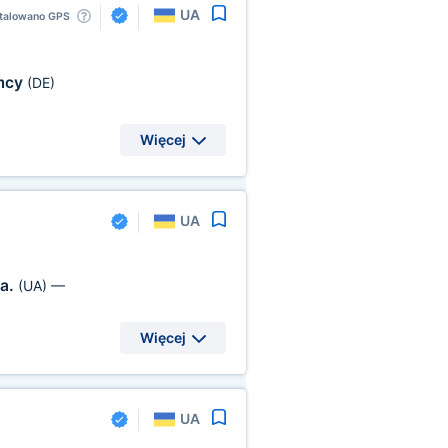
UA
talowano GPS
mcy
(DE)
Więcej
UA
na.
(UA)
—
Więcej
UA