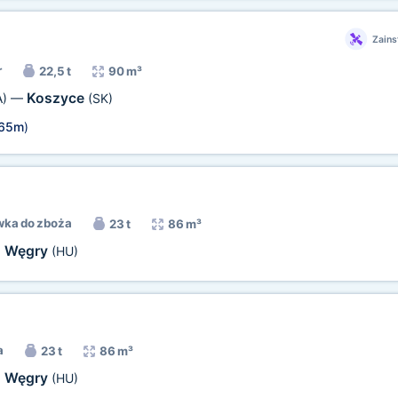
Zains
r
22,5 t
90 m³
Koszyce
A)
—
(SK)
,65m
)
wka do zboża
23 t
86 m³
Węgry
,
(HU)
a
23 t
86 m³
Węgry
,
(HU)