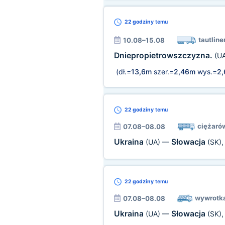
22 godziny
temu
tautline
10.08–15.08
Dniepropietrowszczyzna.
(U
(dł.=
13,6m
szer.=
2,46m
wys.=
2
22 godziny
temu
ciężaró
07.08–08.08
Ukraina
Słowacja
(UA)
—
(SK)
22 godziny
temu
wywrotk
07.08–08.08
Ukraina
Słowacja
(UA)
—
(SK)