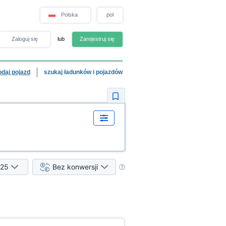
Polska
pol
Zaloguj się
lub
Zarejestruj się
odaj pojazd
szukaj ładunków i pojazdów
25
Bez konwersji