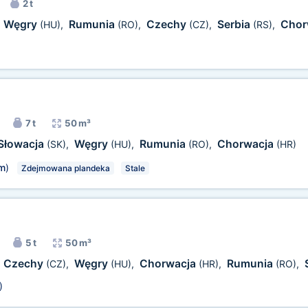
2 t
Węgry
Rumunia
Czechy
Serbia
Chor
,
(HU)
,
(RO)
,
(CZ)
,
(RS)
,
7 t
50 m³
Słowacja
Węgry
Rumunia
Chorwacja
(SK)
,
(HU)
,
(RO)
,
(HR)
m
)
Zdejmowana plandeka
Stale
5 t
50 m³
Czechy
Węgry
Chorwacja
Rumunia
,
(CZ)
,
(HU)
,
(HR)
,
(RO)
,
)