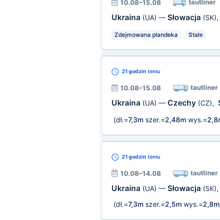
tautliner
10.08–15.08
Ukraina
Słowacja
(UA)
—
(SK)
Zdejmowana plandeka
Stale
21 godzin
temu
tautliner
10.08–15.08
Ukraina
Czechy
(UA)
—
(CZ)
,
(dł.=
7,3m
szer.=
2,48m
wys.=
2,8
21 godzin
temu
tautliner
10.08–14.08
Ukraina
Słowacja
(UA)
—
(SK)
(dł.=
7,3m
szer.=
2,5m
wys.=
2,8m