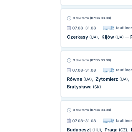
3 dni
temu (07:36 03.08)
tautliner
07.08–31.08
Czerkasy
Kijów
(UA)
,
(UA)
—
3 dni
temu (07:35 03.08)
tautliner
07.08–31.08
Równe
Żytomierz
(UA)
,
(UA)
,
Bratysława
(SK)
3 dni
temu (07:34 03.08)
tautliner
07.08–31.08
Budapeszt
Praga
(HU)
,
(CZ)
,