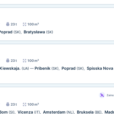
23 t
100 m³
Poprad
Bratysława
(SK)
,
(SK)
23 t
100 m³
Kiewskaja.
Pribenik
Poprad
Spisska Nova
(UA)
—
(SK)
,
(SK)
,
Zains
23 t
100 m³
Bom
Vicenza
Amsterdam
Bruksela
Mad
(SI)
,
(IT)
,
(NL)
,
(BE)
,