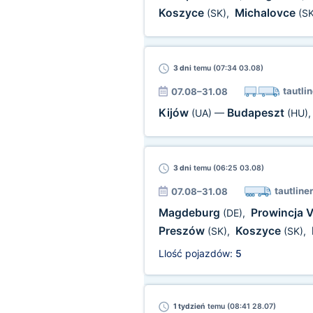
Koszyce
Michalovce
(SK)
,
(SK
3 dni
temu (07:34 03.08)
tautlin
07.08–31.08
Kijów
Budapeszt
(UA)
—
(HU)
3 dni
temu (06:25 03.08)
tautliner
07.08–31.08
Magdeburg
Prowincja 
(DE)
,
Preszów
Koszyce
(SK)
,
(SK)
,
Llość pojazdów:
5
1 tydzień
temu (08:41 28.07)