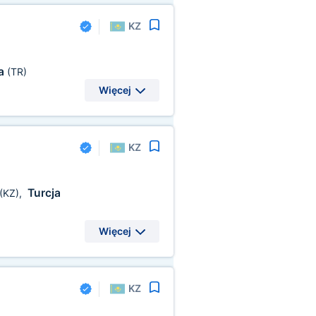
KZ
ja
(TR)
Więcej
KZ
Turcja
(KZ)
,
Więcej
KZ