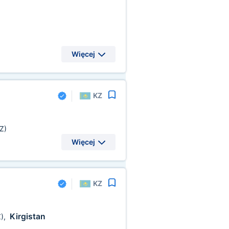
Więcej
KZ
Z)
Więcej
KZ
Kirgistan
)
,