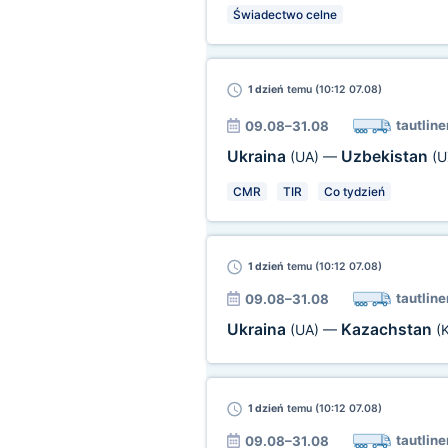
Świadectwo celne
1 dzień
temu (10:12 07.08)
tautline
09.08–31.08
Ukraina
Uzbekistan
(UA)
—
(U
CMR
TIR
Co tydzień
1 dzień
temu (10:12 07.08)
tautline
09.08–31.08
Ukraina
Kazachstan
(UA)
—
(
1 dzień
temu (10:12 07.08)
tautline
09.08–31.08