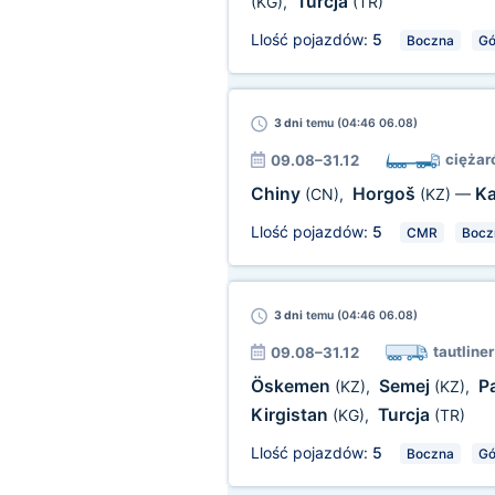
Turcja
(KG)
,
(TR)
Llość pojazdów:
5
Boczna
Gó
3 dni
temu (04:46 06.08)
ciężar
09.08–31.12
Chiny
Horgoš
K
(CN)
,
(KZ)
—
Llość pojazdów:
5
CMR
Bocz
3 dni
temu (04:46 06.08)
tautliner
09.08–31.12
Öskemen
Semej
P
(KZ)
,
(KZ)
,
Kirgistan
Turcja
(KG)
,
(TR)
Llość pojazdów:
5
Boczna
Gó