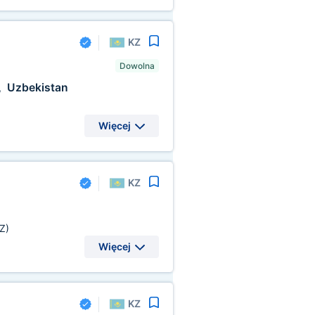
KZ
Dowolna
Uzbekistan
,
Więcej
KZ
Z)
Więcej
KZ