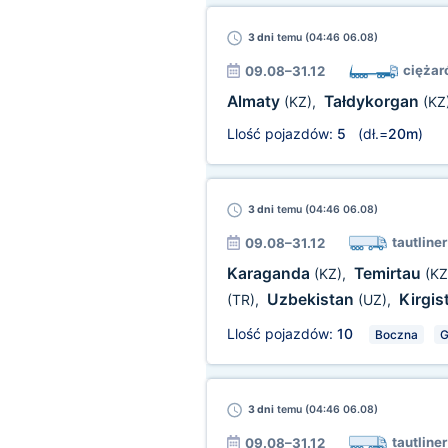
3 dni
temu (04:46 06.08)
ciężar
09.08–31.12
Almaty
Tałdykorgan
(KZ)
,
(KZ
Llość pojazdów:
5
(dł.=
20m
)
3 dni
temu (04:46 06.08)
tautliner
09.08–31.12
Karaganda
Temirtau
(KZ)
,
(KZ
Uzbekistan
Kirgis
(TR)
,
(UZ)
,
Llość pojazdów:
10
Boczna
G
3 dni
temu (04:46 06.08)
tautliner
09.08–31.12