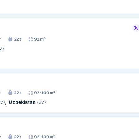
r
22 t
92 m³
Z)
r
22 t
92-100 m³
Uzbekistan
KZ)
,
(UZ)
r
22 t
92-100 m³