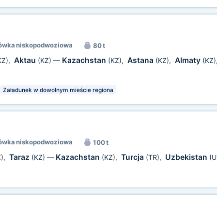
ówka niskopodwoziowa
80 t
Aktau
Kazachstan
Astana
Almaty
KZ)
,
(KZ)
—
(KZ)
,
(KZ)
,
(KZ)
Załadunek w dowolnym mieście regiona
ówka niskopodwoziowa
100 t
Taraz
Kazachstan
Turcja
Uzbekistan
)
,
(KZ)
—
(KZ)
,
(TR)
,
(U