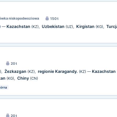
ówka niskopodwoziowa
150 t
Kazachstan
Uzbekistan
Kirgistan
Turc
)
—
(KZ)
,
(UZ)
,
(KG)
,
20 t
Żezkazgan
regionie Karagandy.
Kazachstan
)
,
(KZ)
,
(KZ)
—
tan
Chiny
(KG)
,
(CN)
órna
20 t