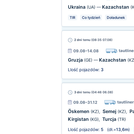
Ukraina
Kazachstan
(UA)
—
(
TIR
Co tydzień
Doładunek
2 dni
temu (08:35 07.08)
tautline
09.08–14.08
Gruzja
Kazachstan
(GE)
—
(KZ
Llość pojazdów:
3
3 dni
temu (04:46 06.08)
tautliner
09.08–31.12
Öskemen
Semej
P
(KZ)
,
(KZ)
,
Kirgistan
Turcja
(KG)
,
(TR)
Llość pojazdów:
5
(dł.=
13,6m
)