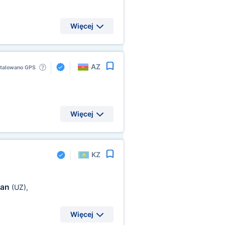
Więcej
AZ
stalowano GPS
Więcej
KZ
tan
(UZ)
,
Więcej