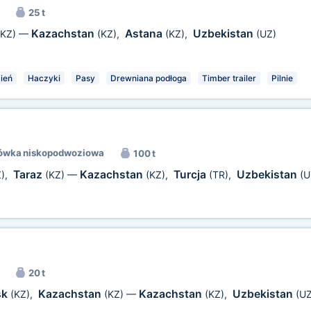
25 t
Kazachstan
Astana
Uzbekistan
(KZ)
—
(KZ)
,
(KZ)
,
(UZ)
ień
Haczyki
Pasy
Drewniana podłoga
Timber trailer
Pilnie
ówka niskopodwoziowa
100 t
Taraz
Kazachstan
Turcja
Uzbekistan
)
,
(KZ)
—
(KZ)
,
(TR)
,
(U
20 t
sk
Kazachstan
Kazachstan
Uzbekistan
(KZ)
,
(KZ)
—
(KZ)
,
(UZ