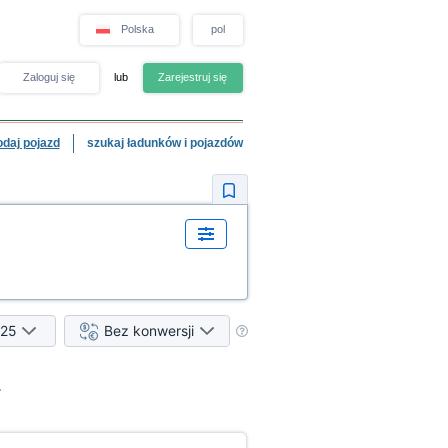
Polska
pol
Zaloguj się
lub
Zarejestruj się
odaj pojazd
szukaj ładunków i pojazdów
25
Bez konwersji
.