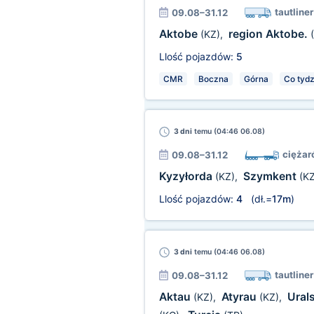
tautliner
09.08–31.12
Aktobe
region Aktobe.
(KZ)
,
Llość pojazdów:
5
CMR
Boczna
Górna
Co tydz
3 dni
temu (04:46 06.08)
ciężar
09.08–31.12
Kyzyłorda
Szymkent
(KZ)
,
(KZ
Llość pojazdów:
4
(dł.=
17m
)
3 dni
temu (04:46 06.08)
tautliner
09.08–31.12
Aktau
Atyrau
Ural
(KZ)
,
(KZ)
,