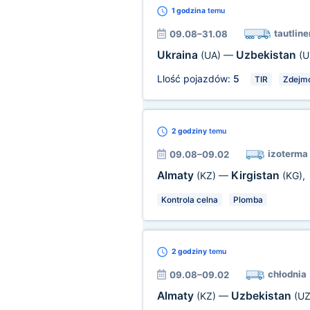
1 godzina
temu
tautline
09.08–31.08
Ukraina
Uzbekistan
(UA)
—
(U
Llość pojazdów:
5
TIR
Zdejm
2 godziny
temu
izoterma
09.08–09.02
Almaty
Kirgistan
(KZ)
—
(KG)
,
Kontrola celna
Plomba
2 godziny
temu
chłodnia
09.08–09.02
Almaty
Uzbekistan
(KZ)
—
(UZ