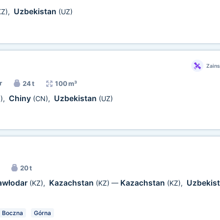
Uzbekistan
KZ)
,
(UZ)
Zain
r
24 t
100 m³
Chiny
Uzbekistan
)
,
(CN)
,
(UZ)
20 t
awłodar
Kazachstan
Kazachstan
Uzbekis
(KZ)
,
(KZ)
—
(KZ)
,
Boczna
Górna