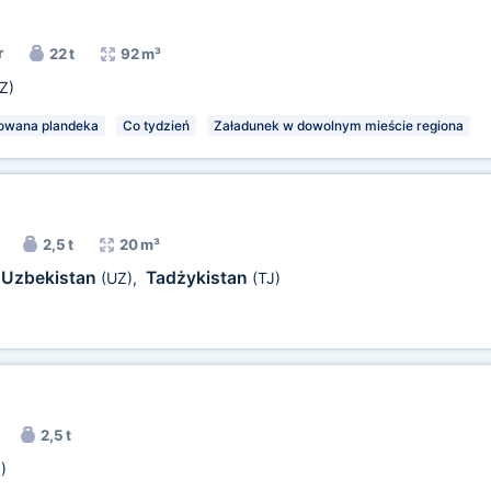
r
22 t
92 m³
Z)
owana plandeka
Co tydzień
Załadunek w dowolnym mieście regiona
2,5 t
20 m³
Uzbekistan
Tadżykistan
(UZ)
,
(TJ)
2,5 t
)