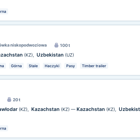
rna
ówka niskopodwoziowa
100 t
azachstan
Uzbekistan
(KZ)
,
(UZ)
na
Górna
Stale
Haczyki
Pasy
Timber trailer
20 t
awłodar
Kazachstan
Kazachstan
Uzbekis
(KZ)
,
(KZ)
—
(KZ)
,
rna