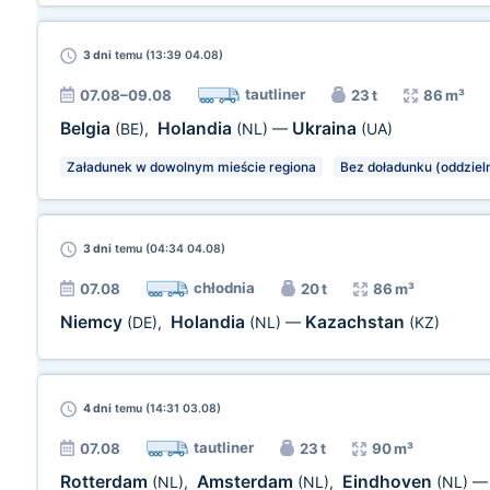
3 dni
temu (13:39 04.08)
tautliner
07.08–09.08
23 t
86 m³
Belgia
Holandia
Ukraina
(BE)
,
(NL)
—
(UA)
Załadunek w dowolnym mieście regiona
Bez doładunku (oddziel
3 dni
temu (04:34 04.08)
chłodnia
07.08
20 t
86 m³
Niemcy
Holandia
Kazachstan
(DE)
,
(NL)
—
(KZ)
4 dni
temu (14:31 03.08)
tautliner
07.08
23 t
90 m³
Rotterdam
Amsterdam
Eindhoven
(NL)
,
(NL)
,
(NL)