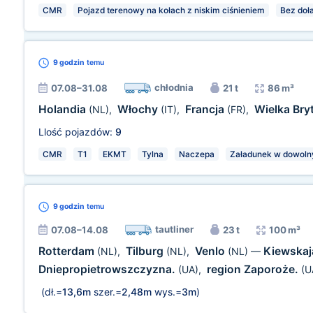
CMR
Pojazd terenowy na kołach z niskim ciśnieniem
Bez doł
9 godzin
temu
chłodnia
07.08–31.08
21 t
86 m³
Holandia
Włochy
Francja
Wielka Bry
(NL)
,
(IT)
,
(FR)
,
Llość pojazdów:
9
CMR
T1
EKMT
Tylna
Naczepa
Załadunek w dowoln
9 godzin
temu
tautliner
07.08–14.08
23 t
100 m³
Rotterdam
Tilburg
Venlo
Kiewskaj
(NL)
,
(NL)
,
(NL)
—
Dniepropietrowszczyzna.
region Zaporoże.
(UA)
,
(U
(dł.=
13,6m
szer.=
2,48m
wys.=
3m
)