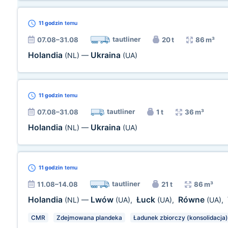
11 godzin
temu
tautliner
07.08–31.08
20 t
86 m³
Holandia
Ukraina
(NL)
—
(UA)
11 godzin
temu
tautliner
07.08–31.08
1 t
36 m³
Holandia
Ukraina
(NL)
—
(UA)
11 godzin
temu
tautliner
11.08–14.08
21 t
86 m³
Holandia
Lwów
Łuck
Równe
(NL)
—
(UA)
,
(UA)
,
(UA)
,
CMR
Zdejmowana plandeka
Ładunek zbiorczy (konsolidacja)