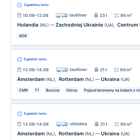
3 godziny
temu
tautliner
10.08–12.08
23 t
86 m³
Holandia
Zachodniej Ukrainie
Centrum 
(NL)
—
(UA)
,
ADR
5 godzin
temu
tautliner
13.08–14.08
21 t
90 m³
Amsterdam
Rotterdam
Ukraina
(NL)
,
(NL)
—
(UA)
CMR
T1
Boczna
Górna
Pojazd terenowy na kołach z ni
5 godzin
temu
chłodnia
13.08–14.08
21 t
90 m³
Amsterdam
Rotterdam
Ukraina
(NL)
,
(NL)
—
(UA)