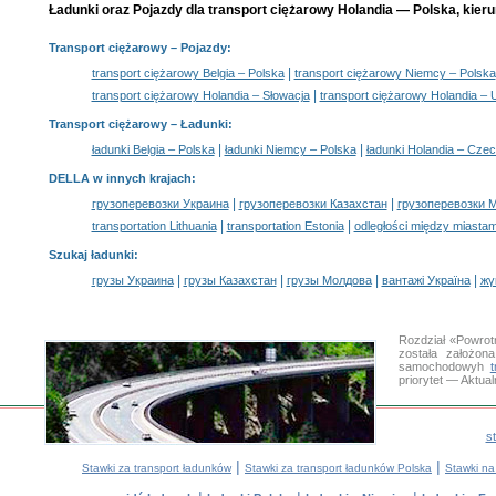
Ładunki oraz Pojazdy dla transport ciężarowy Holandia — Polska, kieru
Transport ciężarowy
– Pojazdy:
|
transport ciężarowy Belgia – Polska
transport ciężarowy Niemcy – Polska
|
transport ciężarowy Holandia – Słowacja
transport ciężarowy Holandia – 
Transport ciężarowy –
Ładunki
:
|
|
ładunki Belgia – Polska
ładunki Niemcy – Polska
ładunki Holandia – Cze
DELLA w innych krajach
:
|
|
грузоперевозки Украина
грузоперевозки Казахстан
грузоперевозки 
|
|
transportation Lithuania
transportation Estonia
odległości między miastam
Szukaj ładunki
:
|
|
|
|
грузы Украина
грузы Казахстан
грузы Молдова
вантажі Україна
жү
Rozdział «Powrot
została założon
samochodowyh
priorytet — Aktua
s
|
|
Stawki za transport ładunków
Stawki za transport ładunków Polska
Stawki na