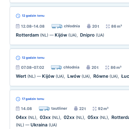
12 godzin
temu
chłodnia
12.08–14.08
20 t
86 m³
Rotterdam
Kijów
Dnipro
(NL)
—
(UA)
,
(UA)
12 godzin
temu
chłodnia
07.08–07.02
20 t
86 m³
Wert
Kijów
Lwów
Równe
Łu
(NL)
—
(UA)
,
(UA)
,
(UA)
,
17 godzin
temu
tautliner
14.08
22 t
92 m³
04xx
03xx
02xx
05xx
Rotter
(NL)
,
(NL)
,
(NL)
,
(NL)
,
Ukraina
(NL)
—
(UA)