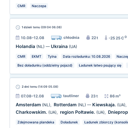
CMR
Naczepa
1 dzień
temu (09:04 06.08)
0
chłodnia
10.08–12.08
22 t
-25 25 C
Holandia
Ukraina
(NL)
—
(UA)
CMR
EKMT
Tylna
Data rozładunku: 10.08.2026
Nacze
Bez doładunku (oddzielny pojazd)
Ładunek łatwo psujący się
2 dni
temu (14:09 05.08)
tautliner
07.08–12.08
23 t
86 m³
Amsterdam
Rotterdam
Kiewskaja.
(NL)
,
(NL)
—
(UA)
,
Charkowskim.
region Połtawie.
Dnieprop
(UA)
,
(UA)
,
Zdejmowana plandeka
Doładunek
Ładunek zbiorczy (konsoli