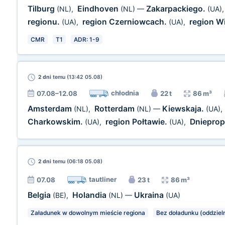
Tilburg
Eindhoven
Zakarpackiego.
(NL)
,
(NL)
—
(UA)
regionu.
region Czerniowcach.
region W
(UA)
,
(UA)
,
CMR
T1
ADR: 1-9
2 dni
temu (13:42 05.08)
chłodnia
07.08–12.08
22 t
86 m³
Amsterdam
Rotterdam
Kiewskaja.
(NL)
,
(NL)
—
(UA)
,
Charkowskim.
region Połtawie.
Dnieprop
(UA)
,
(UA)
,
2 dni
temu (06:18 05.08)
tautliner
07.08
23 t
86 m³
Belgia
Holandia
Ukraina
(BE)
,
(NL)
—
(UA)
Załadunek w dowolnym mieście regiona
Bez doładunku (oddziel