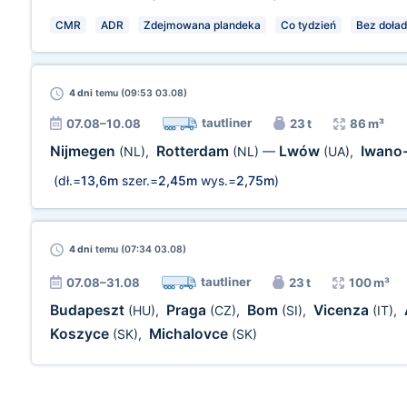
CMR
ADR
Zdejmowana plandeka
Co tydzień
Bez doład
4 dni
temu (09:53 03.08)
tautliner
07.08–10.08
23 t
86 m³
Nijmegen
Rotterdam
Lwów
Iwano
(NL)
,
(NL)
—
(UA)
,
(dł.=
13,6m
szer.=
2,45m
wys.=
2,75m
)
4 dni
temu (07:34 03.08)
tautliner
07.08–31.08
23 t
100 m³
Budapeszt
Praga
Bom
Vicenza
(HU)
,
(CZ)
,
(SI)
,
(IT)
,
Koszyce
Michalovce
(SK)
,
(SK)