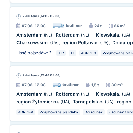
2 dni
temu (14:05 05.08)
tautliner
07.08–12.08
24 t
86 m³
Amsterdam
Rotterdam
Kiewskaja.
(NL)
,
(NL)
—
(UA)
,
Charkowskim.
region Połtawie.
Dnieprop
(UA)
,
(UA)
,
Llość pojazdów:
2
TIR
T1
ADR: 1-9
Zdejmowana plan
2 dni
temu (13:48 05.08)
tautliner
07.08–12.08
1,5 t
30 m³
Amsterdam
Rotterdam
Kiewskaja.
(NL)
,
(NL)
—
(UA)
,
region Żytomierzu.
Tarnopolskie.
regio
(UA)
,
(UA)
,
ADR: 1-9
Zdejmowana plandeka
Doładunek
Ładunek zbior