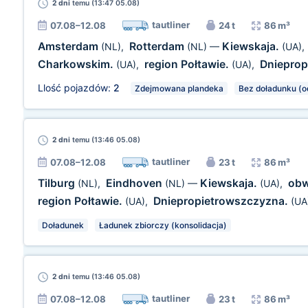
2 dni
temu (13:47 05.08)
tautliner
07.08–12.08
24 t
86 m³
Amsterdam
Rotterdam
Kiewskaja.
(NL)
,
(NL)
—
(UA)
,
Charkowskim.
region Połtawie.
Dnieprop
(UA)
,
(UA)
,
Llość pojazdów:
2
Zdejmowana plandeka
Bez doładunku (o
2 dni
temu (13:46 05.08)
tautliner
07.08–12.08
23 t
86 m³
Tilburg
Eindhoven
Kiewskaja.
obw
(NL)
,
(NL)
—
(UA)
,
region Połtawie.
Dniepropietrowszczyzna.
(UA)
,
(UA
Doładunek
Ładunek zbiorczy (konsolidacja)
2 dni
temu (13:46 05.08)
tautliner
07.08–12.08
23 t
86 m³