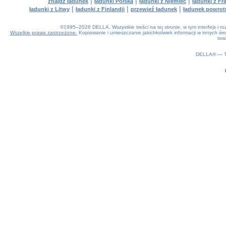
|
|
|
znajdź ładunek
ładunki Polska
ładunki z Niemiec
ładunki z Fra
|
|
|
ładunki z Litwy
ładunki z Finlandii
przewieź ładunek
ładunek powrot
©1995–2026 DELLA. Wszystkie treści na tej stronie, w tym interfejs i 
Wszelkie prawa zastrzeżone.
Kopiowanie i umieszczanie jakichkolwiek informacji w innych 
tow
0.21(aws3)
070826-20:25:09
DELLA® —