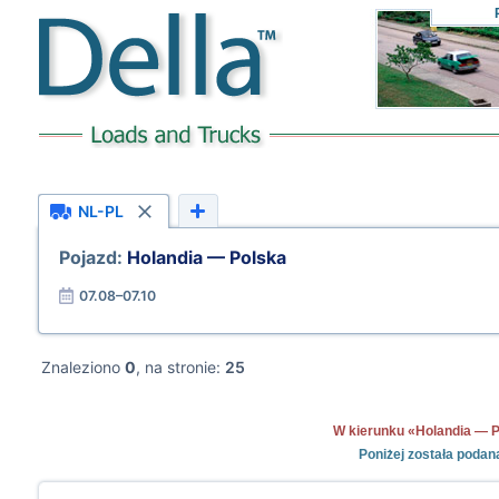
NL-PL
Pojazd:
Holandia — Polska
07.08–07.10
Znaleziono
0
, na stronie:
25
W kierunku «Holandia — Pol
Poniżej została podan