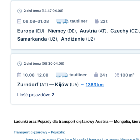
2 dni
temu (14:47 04.08)
tautliner
06.08–31.08
22 t
Europa
Niemcy
Austria
Czechy
(EU)
,
(DE)
,
(AT)
,
(CZ)
Samarkanda
Andiżanie
(UZ)
,
(UZ)
2 dni
temu (08:30 04.08)
tautliner
10.08–12.08
24 t
100 m³
Zurndorf
Kijów
(AT)
—
(UA)
~
1363 km
Llość pojazdów:
2
Ładunki oraz Pojazdy dla transport ciężarowy Austria — Mongolia, kier
Transport ciężarowy
– Pojazdy:
|
transport ciężarowy Czechy – Mongolia
transport ciężarowy Niemcy – Mo