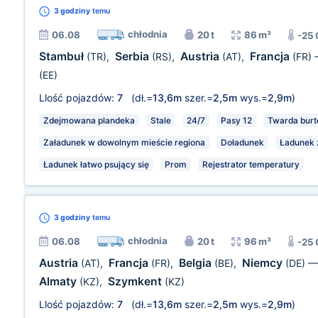
3 godziny
temu
chłodnia
06.08
20 t
86 m³
-25
Stambuł
Serbia
Austria
Francja
(TR)
,
(RS)
,
(AT)
,
(FR)
(EE)
Llość pojazdów:
7
(dł.=
13,6m
szer.=
2,5m
wys.=
2,9m
)
Zdejmowana plandeka
Stale
24/7
Pasy 12
Twarda bur
Załadunek w dowolnym mieście regiona
Doładunek
Ładunek z
Ładunek łatwo psujący się
Prom
Rejestrator temperatury
3 godziny
temu
chłodnia
06.08
20 t
96 m³
-25
Austria
Francja
Belgia
Niemcy
(AT)
,
(FR)
,
(BE)
,
(DE)
Almaty
Szymkent
(KZ)
,
(KZ)
Llość pojazdów:
7
(dł.=
13,6m
szer.=
2,5m
wys.=
2,9m
)