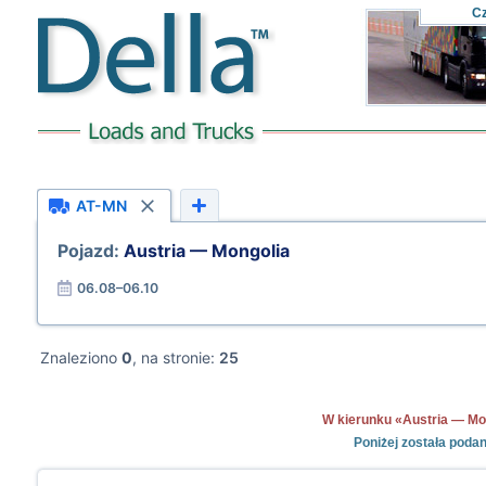
C
AT-MN
Pojazd:
Austria — Mongolia
06.08–06.10
Znaleziono
0
, na stronie:
25
W kierunku «Austria — Mong
Poniżej została poda