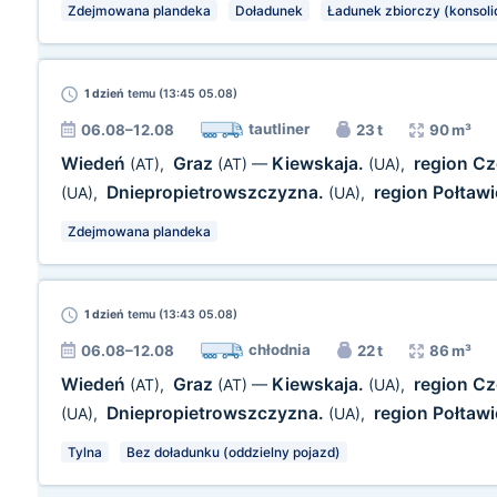
Zdejmowana plandeka
Doładunek
Ładunek zbiorczy (konsoli
1 dzień
temu (13:45 05.08)
tautliner
06.08–12.08
23 t
90 m³
Wiedeń
Graz
Kiewskaja.
region Cz
(AT)
,
(AT)
—
(UA)
,
Dniepropietrowszczyzna.
region Połtaw
(UA)
,
(UA)
,
Zdejmowana plandeka
1 dzień
temu (13:43 05.08)
chłodnia
06.08–12.08
22 t
86 m³
Wiedeń
Graz
Kiewskaja.
region Cz
(AT)
,
(AT)
—
(UA)
,
Dniepropietrowszczyzna.
region Połtaw
(UA)
,
(UA)
,
Tylna
Bez doładunku (oddzielny pojazd)