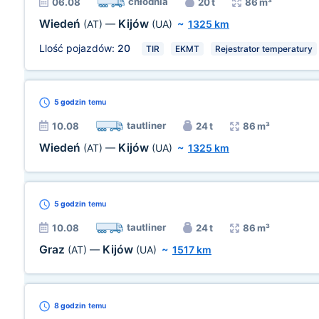
chłodnia
06.08
20 t
86 m³
Wiedeń
Kijów
(AT)
—
(UA)
~
1325 km
Llość pojazdów:
20
TIR
EKMT
Rejestrator temperatury
5 godzin
temu
tautliner
10.08
24 t
86 m³
Wiedeń
Kijów
(AT)
—
(UA)
~
1325 km
5 godzin
temu
tautliner
10.08
24 t
86 m³
Graz
Kijów
(AT)
—
(UA)
~
1517 km
8 godzin
temu