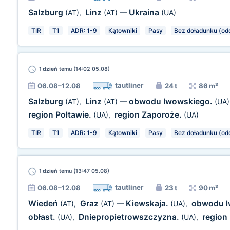
Salzburg
Linz
Ukraina
(AT)
,
(AT)
—
(UA)
TIR
T1
ADR: 1-9
Kątowniki
Pasy
Bez doładunku (odd
1 dzień
temu (14:02 05.08)
tautliner
06.08–12.08
24 t
86 m³
Salzburg
Linz
obwodu lwowskiego.
(AT)
,
(AT)
—
(UA)
region Połtawie.
region Zaporoże.
(UA)
,
(UA)
TIR
T1
ADR: 1-9
Kątowniki
Pasy
Bez doładunku (odd
1 dzień
temu (13:47 05.08)
tautliner
06.08–12.08
23 t
90 m³
Wiedeń
Graz
Kiewskaja.
obwodu l
(AT)
,
(AT)
—
(UA)
,
obłast.
Dniepropietrowszczyzna.
region
(UA)
,
(UA)
,