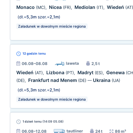
Monaco
Nicea
Mediolan
Wiedeń
(MC)
,
(FR)
,
(IT)
,
(AT
(dł.=
5,3m
szer.=
2,1m
)
Załadunek w dowolnym mieście regiona
12 godzin
temu
laweta
06.08–08.08
2,5 t
Wiedeń
Lizbona
Madryt
Genewa
(AT)
,
(PT)
,
(ES)
,
(CH
Frankfurt nad Menem
Ukraina
(DE)
,
(DE)
—
(UA)
(dł.=
5,3m
szer.=
2,1m
)
Załadunek w dowolnym mieście regiona
1 dzień
temu (14:09 05.08)
tautliner
06.08–12.08
24 t
86 m³