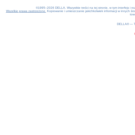
©1995–2026 DELLA. Wszystkie treści na tej stronie, w tym interfejs i 
Wszelkie prawa zastrzeżone.
Kopiowanie i umieszczanie jakichkolwiek informacji w innych 
tow
0.15(aws3)
060826-21:08:54
DELLA® —