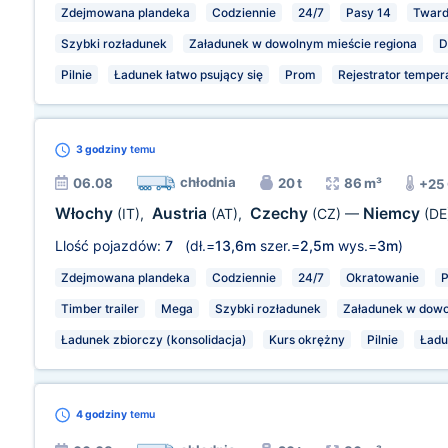
Zdejmowana plandeka
Codziennie
24/7
Pasy 14
Tward
Szybki rozładunek
Załadunek w dowolnym mieście regiona
D
Pilnie
Ładunek łatwo psujący się
Prom
Rejestrator temper
3 godziny
temu
chłodnia
06.08
20 t
86 m³
+25
Włochy
Austria
Czechy
Niemcy
(IT)
,
(AT)
,
(CZ)
—
(DE
Llość pojazdów:
7
(dł.=
13,6m
szer.=
2,5m
wys.=
3m
)
Zdejmowana plandeka
Codziennie
24/7
Okratowanie
P
Timber trailer
Mega
Szybki rozładunek
Załadunek w dowo
Ładunek zbiorczy (konsolidacja)
Kurs okrężny
Pilnie
Ładu
4 godziny
temu