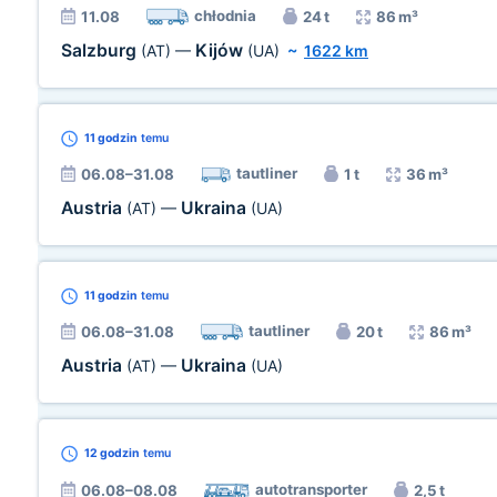
chłodnia
11.08
24 t
86 m³
Salzburg
Kijów
(AT)
—
(UA)
~
1622 km
11 godzin
temu
tautliner
06.08–31.08
1 t
36 m³
Austria
Ukraina
(AT)
—
(UA)
11 godzin
temu
tautliner
06.08–31.08
20 t
86 m³
Austria
Ukraina
(AT)
—
(UA)
12 godzin
temu
autotransporter
06.08–08.08
2,5 t