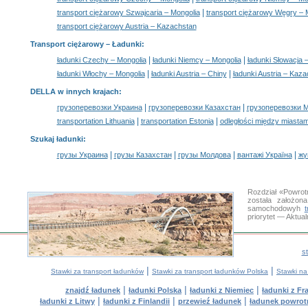
|
transport ciężarowy Szwajcaria – Mongolia
transport ciężarowy Węgry – 
transport ciężarowy Austria – Kazachstan
Transport ciężarowy –
Ładunki
:
|
|
ładunki Czechy – Mongolia
ładunki Niemcy – Mongolia
ładunki Słowacja 
|
|
ładunki Włochy – Mongolia
ładunki Austria – Chiny
ładunki Austria – Kaz
DELLA w innych krajach
:
|
|
грузоперевозки Украина
грузоперевозки Казахстан
грузоперевозки 
|
|
transportation Lithuania
transportation Estonia
odległości między miastam
Szukaj ładunki
:
|
|
|
|
грузы Украина
грузы Казахстан
грузы Молдова
вантажі Україна
жү
Rozdział «Powrot
została założon
samochodowyh
priorytet — Aktua
s
|
|
Stawki za transport ładunków
Stawki za transport ładunków Polska
Stawki na
|
|
|
znajdź ładunek
ładunki Polska
ładunki z Niemiec
ładunki z Fra
|
|
|
ładunki z Litwy
ładunki z Finlandii
przewieź ładunek
ładunek powrot