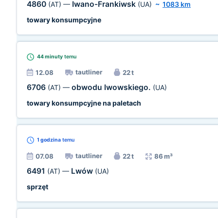
4860
Iwano-Frankiwsk
(AT)
—
(UA)
~
1083 km
towary konsumpcyjne
44 minuty
temu
tautliner
12.08
22 t
6706
obwodu lwowskiego.
(AT)
—
(UA)
towary konsumpcyjne na paletach
1 godzina
temu
tautliner
07.08
22 t
86 m³
6491
Lwów
(AT)
—
(UA)
sprzęt