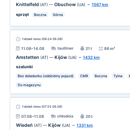
Knittelfeld
Obuchow
(AT)
—
(UA)
~
1567 km
sprzęt
Boczna
Górna
1 dzień
temu (08:24 06.08)
tautliner
11.08–14.08
21 t
86 m³
Amstetten
Kijów
(AT)
—
(UA)
~
1432 km
szalunki
Bez doładunku (oddzielny pojazd)
CMR
Boczna
Tylna
Do magazynu
1 dzień
temu (07:25 06.08)
chłodnia
07.08–11.08
20 t
Wiedeń
Kijów
(AT)
—
(UA)
~
1331 km