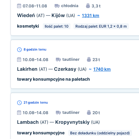
chłodnia
07.08–11.08
3,3 t
Wiedeń
Kijów
(AT)
—
(UA)
~
1331 km
kosmetyki
Ilość palet: 10
Rodzaj palet: EUR 1,2 x 0,8 m
8 godzin
temu
tautliner
10.08–14.08
23 t
Lakirhen
Czerkasy
(AT)
—
(UA)
~
1740 km
towary konsumpcyjne na paletach
21 godzin
temu
tautliner
10.08–14.08
20 t
Lambach
Kropyvnytskiy
(AT)
—
(UA)
towary konsumpcyjne
Bez doładunku (oddzielny pojazd)