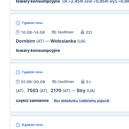
towary konsumpcyjne
(dł.=
2,45m
szer.=
0,95m
wys.=
0,9
7 godzin
temu
tautliner
10.08–14.08
22 t
Dornbirn
Wołosianka
(AT)
—
(UA)
towary konsumpcyjne
7 godzin
temu
tautliner
01.09–30.09
5 t
7503
2170
Stry
(AT)
,
(AT)
,
(AT)
—
(UA)
części zamienne
Bez doładunku (oddzielny pojazd)
8 godzin
temu