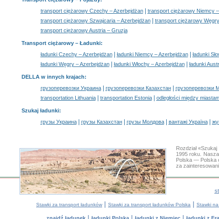
|
transport ciężarowy Czechy – Azerbejdżan
transport ciężarowy Niemcy –
|
transport ciężarowy Szwajcaria – Azerbejdżan
transport ciężarowy Węgry
transport ciężarowy Austria – Gruzja
Transport ciężarowy –
Ładunki
:
|
|
ładunki Czechy – Azerbejdżan
ładunki Niemcy – Azerbejdżan
ładunki Sł
|
|
ładunki Węgry – Azerbejdżan
ładunki Włochy – Azerbejdżan
ładunki Aust
DELLA w innych krajach
:
|
|
грузоперевозки Украина
грузоперевозки Казахстан
грузоперевозки 
|
|
transportation Lithuania
transportation Estonia
odległości między miastam
Szukaj ładunki
:
|
|
|
|
грузы Украина
грузы Казахстан
грузы Молдова
вантажі Україна
жү
Rozdział «Szukaj
1995 roku. Nasza
Polska — Polska 
za zainteresowan
s
|
|
Stawki za transport ładunków
Stawki za transport ładunków Polska
Stawki na
|
|
|
znajdź ładunek
ładunki Polska
ładunki z Niemiec
ładunki z Fra