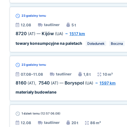
23 godziny
temu
tautliner
12.08
5 t
8720
Kijów
(AT)
—
(UA)
~
1517 km
towary konsumpcyjne na paletach
Doładunek
Boczna
23 godziny
temu
tautliner
07.08–11.08
1,8 t
10 m³
8160
7540
Boryspol
(AT)
,
(AT)
—
(UA)
~
1597 km
materiały budowlane
1 dzień
temu (12:57 06.08)
tautliner
12.08
20 t
86 m³