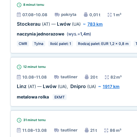
8 minut
temu
pokryta
07.08–10.08
0,01 t
1 m³
Stockerau
Lwów
(AT)
—
(UA)
~
783 km
naczynia jednorazowe
(wys.=
1,4m
)
CMR
Tylna
Ilość palet: 1
Rodzaj palet: EUR 1,2 x 0,8 m
12 minut
temu
tautliner
10.08–11.08
20 t
82 m³
Linz
Lwów
Dnipro
(AT)
—
(UA)
,
(UA)
~
1917 km
metalowa rolka
EKMT
31 minut
temu
tautliner
11.08–13.08
21 t
86 m³