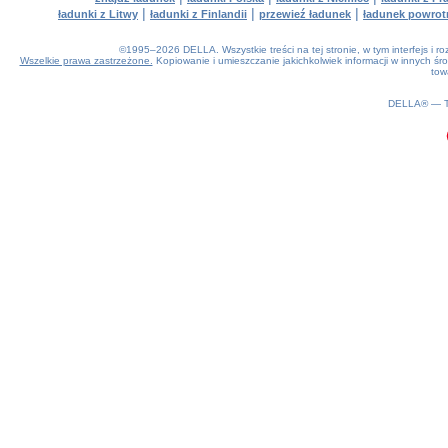
|
|
|
ładunki z Litwy
ładunki z Finlandii
przewieź ładunek
ładunek powrot
©1995–2026 DELLA. Wszystkie treści na tej stronie, w tym interfejs i 
Wszelkie prawa zastrzeżone.
Kopiowanie i umieszczanie jakichkolwiek informacji w innych 
tow
0.22(aws4)
070826-17:24:54
DELLA® —