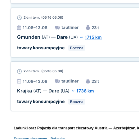
2 dni
temu (05:16 05.08)
tautliner
11.08–13.08
23 t
Gmunden
Dare
(AT)
—
(UA)
~
1715 km
towary konsumpcyjne
Boczna
2 dni
temu (05:16 05.08)
tautliner
11.08–13.08
23 t
Krajka
Dare
(AT)
—
(UA)
~
1736 km
towary konsumpcyjne
Boczna
Ładunki oraz Pojazdy dla transport ciężarowy Austria — Azerbejdżan, k
Transport ciężarowy
– Pojazdy: