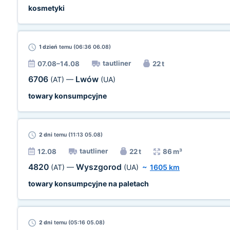
kosmetyki
1 dzień
temu (06:36 06.08)
tautliner
07.08–14.08
22 t
6706
Lwów
(AT)
—
(UA)
towary konsumpcyjne
2 dni
temu (11:13 05.08)
tautliner
12.08
22 t
86 m³
4820
Wyszgorod
(AT)
—
(UA)
~
1605 km
towary konsumpcyjne na paletach
2 dni
temu (05:16 05.08)