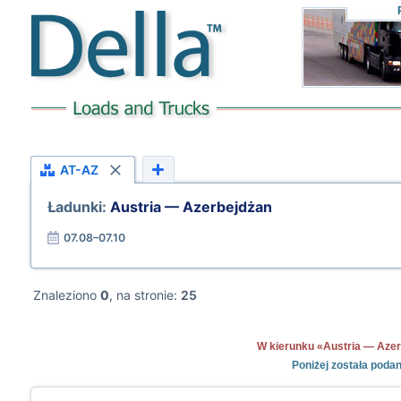
AT-AZ
Ładunki:
Austria — Azerbejdżan
07.08–07.10
Znaleziono
0
, na stronie:
25
W kierunku «Austria — Azerbe
Poniżej została poda