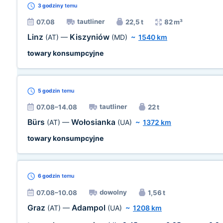
3 godziny
temu
tautliner
07.08
22,5 t
82 m³
Linz
Kiszyniów
(AT)
—
(MD)
~
1540 km
towary konsumpcyjne
5 godzin
temu
tautliner
07.08–14.08
22 t
Bürs
Wołosianka
(AT)
—
(UA)
~
1372 km
towary konsumpcyjne
6 godzin
temu
dowolny
07.08–10.08
1,56 t
Graz
Adampol
(AT)
—
(UA)
~
1208 km