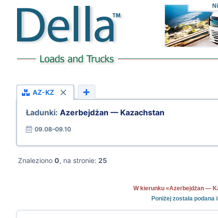
Ni
AZ-KZ
Ładunki:
Azerbejdżan — Kazachstan
09.08–09.10
Znaleziono
0
, na stronie:
25
W kierunku «Azerbejdżan — Kaz
Poniżej została podana