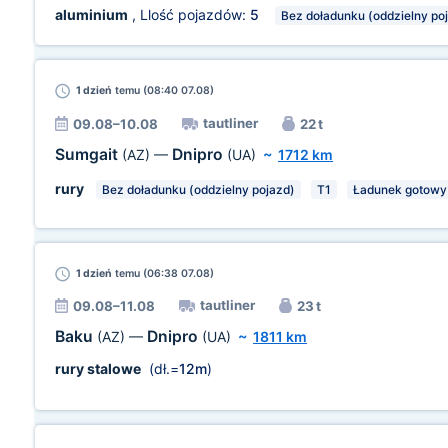
aluminium
, Llość pojazdów:
5
Bez doładunku (oddzielny po
1 dzień
temu (08:40 07.08)
tautliner
09.08–10.08
22 t
Sumgait
Dnipro
(AZ)
—
(UA)
~
1712 km
rury
Bez doładunku (oddzielny pojazd)
T1
Ładunek gotowy
1 dzień
temu (06:38 07.08)
tautliner
09.08–11.08
23 t
Baku
Dnipro
(AZ)
—
(UA)
~
1811 km
rury stalowe
(dł.=
12m
)