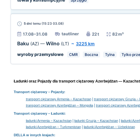
Sprzęgło
5 dni
temu (15:23 03.08)
tautliner
17.08–31.08
22 t
82 m³
Baku
Wilno
(AZ)
—
(LT)
~
3225 km
wyroby przemysłowe
CMR
Boczna
Tylna
Tylko prz
Ładunki oraz Pojazdy dla transport ciężarowy Azerbejdżan — Kazachsta
Transport ciężarowy
– Pojazdy:
|
transport ciężarowy Armenia – Kazachstan
transport ciężarowy Gruzja –
|
transport ciężarowy Azerbejdżan – Mongolia
transport ciężarowy Azerbej
Transport ciężarowy –
Ładunki
:
|
|
ładunki Armenia – Kazachstan
ładunki Gruzja – Kazachstan
ładunki Azer
|
ładunki Azerbejdżan – Turkmenistan
ładunki Azerbejdżan – Uzbekistan
DELLA w innych krajach
: