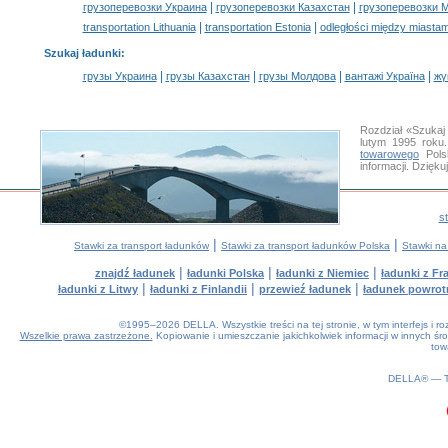
|
|
грузоперевозки Украина
грузоперевозки Казахстан
грузоперевозки 
|
|
transportation Lithuania
transportation Estonia
odległości między miastam
Szukaj ładunki
:
|
|
|
|
грузы Украина
грузы Казахстан
грузы Молдова
вантажі Україна
жү
Rozdział «Szukaj
lutym 1995 roku
towarowego
Pols
informacji. Dzię
s
|
|
Stawki za transport ładunków
Stawki za transport ładunków Polska
Stawki na
|
|
|
znajdź ładunek
ładunki Polska
ładunki z Niemiec
ładunki z Fra
|
|
|
ładunki z Litwy
ładunki z Finlandii
przewieź ładunek
ładunek powrot
©1995–2026 DELLA. Wszystkie treści na tej stronie, w tym interfejs i 
Wszelkie prawa zastrzeżone.
Kopiowanie i umieszczanie jakichkolwiek informacji w innych 
tow
0.2(aws3)
090826-07:44:21
DELLA® —