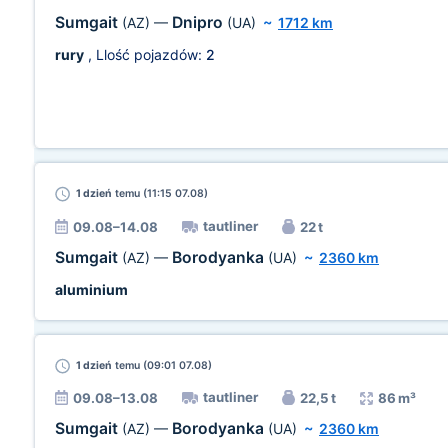
Sumgait
Dnipro
(AZ)
—
(UA)
~
1712 km
rury
, Llość pojazdów:
2
1 dzień
temu (11:15 07.08)
tautliner
09.08–14.08
22 t
Sumgait
Borodyanka
(AZ)
—
(UA)
~
2360 km
aluminium
1 dzień
temu (09:01 07.08)
tautliner
09.08–13.08
22,5 t
86 m³
Sumgait
Borodyanka
(AZ)
—
(UA)
~
2360 km