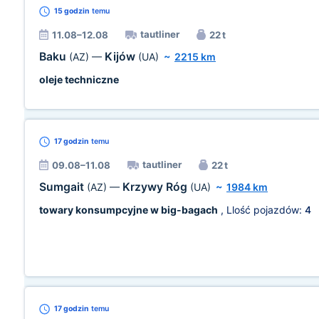
15 godzin
temu
tautliner
11.08–12.08
22 t
Baku
Kijów
(AZ)
—
(UA)
~
2215 km
oleje techniczne
17 godzin
temu
tautliner
09.08–11.08
22 t
Sumgait
Krzywy Róg
(AZ)
—
(UA)
~
1984 km
towary konsumpcyjne w big-bagach
, Llość pojazdów:
4
17 godzin
temu