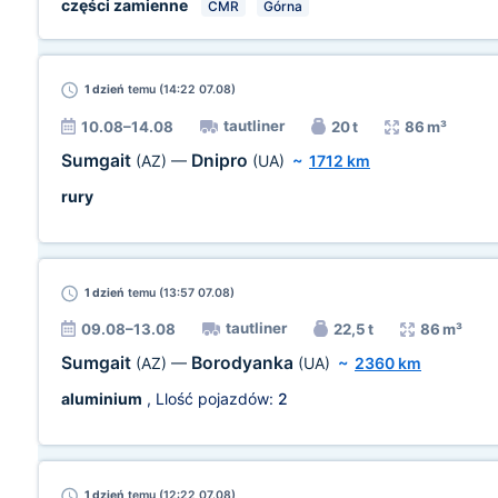
części zamienne
CMR
Górna
1 dzień
temu (14:22 07.08)
tautliner
10.08–14.08
20 t
86 m³
Sumgait
Dnipro
(AZ)
—
(UA)
~
1712 km
rury
1 dzień
temu (13:57 07.08)
tautliner
09.08–13.08
22,5 t
86 m³
Sumgait
Borodyanka
(AZ)
—
(UA)
~
2360 km
aluminium
, Llość pojazdów:
2
1 dzień
temu (12:22 07.08)