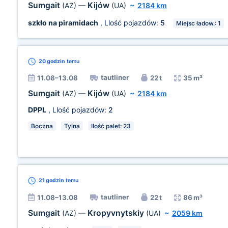
Sumgait
Kijów
(AZ)
—
(UA)
~
2184 km
szkło na piramidach
, Llość pojazdów:
5
Miejsc ładow.: 1
20 godzin
temu
tautliner
11.08–13.08
22 t
35 m³
Sumgait
Kijów
(AZ)
—
(UA)
~
2184 km
DPPL
, Llość pojazdów:
2
Boczna
Tylna
Ilość palet: 23
21 godzin
temu
tautliner
11.08–13.08
22 t
86 m³
Sumgait
Kropyvnytskiy
(AZ)
—
(UA)
~
2059 km