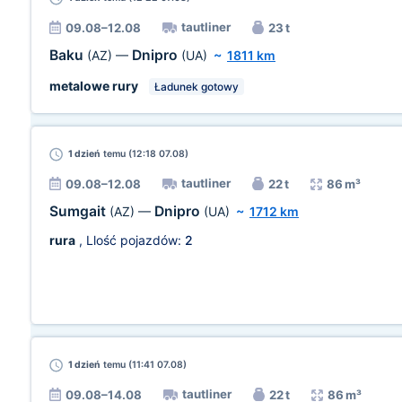
tautliner
09.08–12.08
23 t
Baku
Dnipro
(AZ)
—
(UA)
~
1811 km
metalowe rury
Ładunek gotowy
1 dzień
temu (12:18 07.08)
tautliner
09.08–12.08
22 t
86 m³
Sumgait
Dnipro
(AZ)
—
(UA)
~
1712 km
rura
, Llość pojazdów:
2
1 dzień
temu (11:41 07.08)
tautliner
09.08–14.08
22 t
86 m³