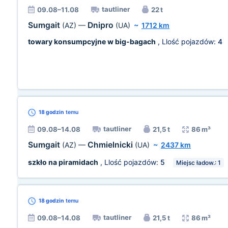
tautliner
09.08–11.08
22 t
Sumgait
Dnipro
(AZ)
—
(UA)
~
1712 km
towary konsumpcyjne w big-bagach
, Llość pojazdów:
4
18 godzin
temu
tautliner
09.08–14.08
21,5 t
86 m³
Sumgait
Chmielnicki
(AZ)
—
(UA)
~
2437 km
szkło na piramidach
, Llość pojazdów:
5
Miejsc ładow.: 1
18 godzin
temu
tautliner
09.08–14.08
21,5 t
86 m³