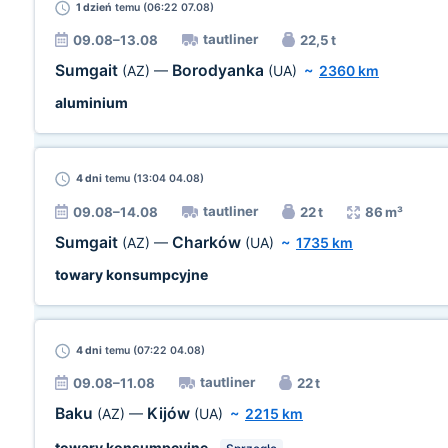
1 dzień
temu (06:22 07.08)
tautliner
09.08–13.08
22,5 t
Sumgait
Borodyanka
(AZ)
—
(UA)
~
2360 km
aluminium
4 dni
temu (13:04 04.08)
tautliner
09.08–14.08
22 t
86 m³
Sumgait
Charków
(AZ)
—
(UA)
~
1735 km
towary konsumpcyjne
4 dni
temu (07:22 04.08)
tautliner
09.08–11.08
22 t
Baku
Kijów
(AZ)
—
(UA)
~
2215 km
towary konsumpcyjne