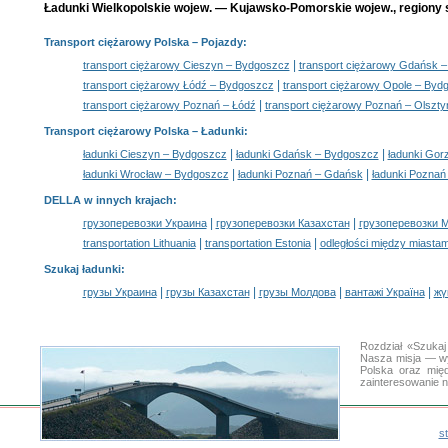
Ładunki Wielkopolskie wojew. — Kujawsko-Pomorskie wojew., regiony 
Transport ciężarowy Polska
– Pojazdy:
|
transport ciężarowy Cieszyn – Bydgoszcz
transport ciężarowy Gdańsk 
|
transport ciężarowy Łódź – Bydgoszcz
transport ciężarowy Opole – Byd
|
transport ciężarowy Poznań – Łódź
transport ciężarowy Poznań – Olszty
Transport ciężarowy Polska –
Ładunki
:
|
|
ładunki Cieszyn – Bydgoszcz
ładunki Gdańsk – Bydgoszcz
ładunki Gor
|
|
ładunki Wrocław – Bydgoszcz
ładunki Poznań – Gdańsk
ładunki Poznań
DELLA w innych krajach
:
|
|
грузоперевозки Украина
грузоперевозки Казахстан
грузоперевозки 
|
|
transportation Lithuania
transportation Estonia
odległości między miastam
Szukaj ładunki
:
|
|
|
|
грузы Украина
грузы Казахстан
грузы Молдова
вантажі Україна
жү
Rozdział «Szukaj
Nasza misja — wy
Polska oraz międ
zainteresowanie 
s