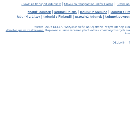
|
|
Stawki za transport ładunków
Stawki za transport ładunków Polska
Stawki na
|
|
|
znajdź ładunek
ładunki Polska
ładunki z Niemiec
ładunki z Fra
|
|
|
ładunki z Litwy
ładunki z Finlandii
przewieź ładunek
ładunek powrot
©1995–2026 DELLA. Wszystkie treści na tej stronie, w tym interfejs i 
Wszelkie prawa zastrzeżone.
Kopiowanie i umieszczanie jakichkolwiek informacji w innych 
tow
0.23(aws4)
070826-23:38:44
DELLA® —