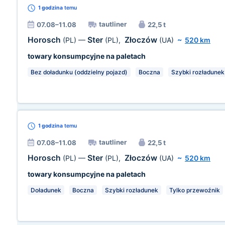
1 godzina
temu
tautliner
07.08–11.08
22,5 t
Horosch
Ster
Złoczów
(PL)
—
(PL)
,
(UA)
~
520 km
towary konsumpcyjne na paletach
Bez doładunku (oddzielny pojazd)
Boczna
Szybki rozładunek
1 godzina
temu
tautliner
07.08–11.08
22,5 t
Horosch
Ster
Złoczów
(PL)
—
(PL)
,
(UA)
~
520 km
towary konsumpcyjne na paletach
Doładunek
Boczna
Szybki rozładunek
Tylko przewoźnik