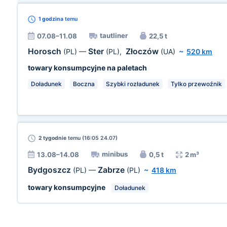
1 godzina
temu
tautliner
07.08–11.08
22,5 t
Horosch
Ster
Złoczów
(PL)
—
(PL)
,
(UA)
~
520 km
towary konsumpcyjne na paletach
Doładunek
Boczna
Szybki rozładunek
Tylko przewoźnik
2 tygodnie
temu (16:05 24.07)
minibus
13.08–14.08
0,5 t
2 m³
Bydgoszcz
Zabrze
(PL)
—
(PL)
~
418 km
towary konsumpcyjne
Doładunek