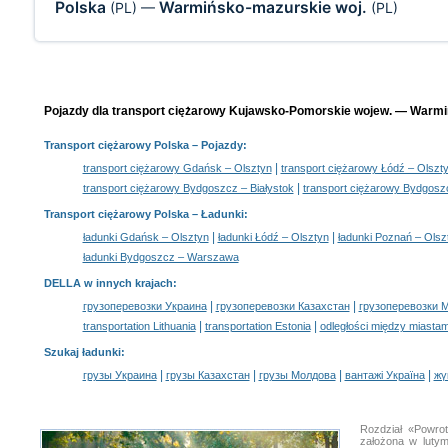
Polska
Warmińsko-mazurskie woj.
(PL)
—
(PL)
Pojazdy dla transport ciężarowy Kujawsko-Pomorskie wojew. — Warmiń
Transport ciężarowy Polska
– Pojazdy:
|
transport ciężarowy Gdańsk – Olsztyn
transport ciężarowy Łódź – Olszt
|
transport ciężarowy Bydgoszcz – Białystok
transport ciężarowy Bydgos
Transport ciężarowy Polska –
Ładunki
:
|
|
ładunki Gdańsk – Olsztyn
ładunki Łódź – Olsztyn
ładunki Poznań – Olsz
ładunki Bydgoszcz – Warszawa
DELLA w innych krajach
:
|
|
грузоперевозки Украина
грузоперевозки Казахстан
грузоперевозки 
|
|
transportation Lithuania
transportation Estonia
odległości między miastam
Szukaj ładunki
:
|
|
|
|
грузы Украина
грузы Казахстан
грузы Молдова
вантажі Україна
жү
Rozdział «Powro
założona w luty