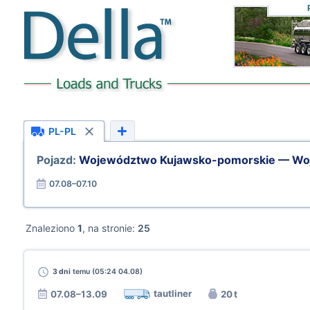
PL-PL
Pojazd:
Województwo Kujawsko-pomorskie — Wo
07.08–07.10
Znaleziono
1
, na stronie:
25
3 dni
temu (05:24 04.08)
tautliner
07.08–13.09
20 t