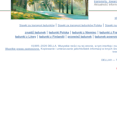
transportu towa
Aktualność infor
s
|
|
Stawki za transport ładunków
Stawki za transport ładunków Polska
Stawki na
|
|
|
znajdź ładunek
ładunki Polska
ładunki z Niemiec
ładunki z Fra
|
|
|
ładunki z Litwy
ładunki z Finlandii
przewieź ładunek
ładunek powrot
©1995–2026 DELLA. Wszystkie treści na tej stronie, w tym interfejs i 
Wszelkie prawa zastrzeżone.
Kopiowanie i umieszczanie jakichkolwiek informacji w innych 
tow
0.16(aws3)
070826-23:00:12
DELLA® —