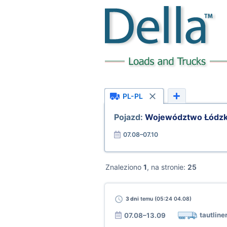
PL-PL
Pojazd:
Województwo Łódzk
07.08–07.10
Znaleziono
1
, na stronie:
25
3 dni
temu (05:24 04.08)
tautline
07.08–13.09