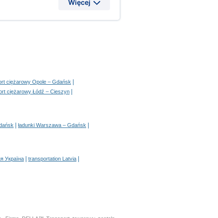
Więcej
|
ort ciężarowy Opole – Gdańsk
|
ort ciężarowy Łódź – Cieszyn
|
|
Gdańsk
ładunki Warszawa – Gdańsk
|
|
я Україна
transportation Latvia