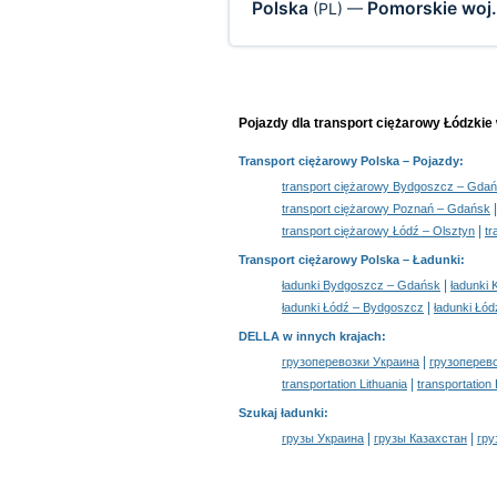
Polska
Pomorskie woj
(PL)
—
Pojazdy dla transport ciężarowy Łódzkie
Transport ciężarowy Polska
– Pojazdy:
transport ciężarowy Bydgoszcz – Gda
transport ciężarowy Poznań – Gdańsk
|
transport ciężarowy Łódź – Olsztyn
tr
Transport ciężarowy Polska –
Ładunki
:
|
ładunki Bydgoszcz – Gdańsk
ładunki
|
ładunki Łódź – Bydgoszcz
ładunki Łód
DELLA w innych krajach
:
|
грузоперевозки Украина
грузоперев
|
transportation Lithuania
transportation
Szukaj ładunki
:
|
|
грузы Украина
грузы Казахстан
гру