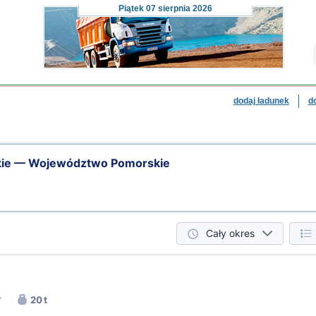
Piątek
07 sierpnia 2026
dodaj ładunek
d
ie — Województwo Pomorskie
Cały okres
r
20 t