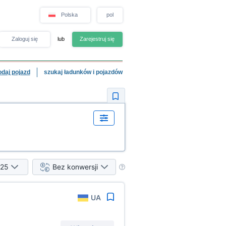
Polska
pol
Zaloguj się
lub
Zarejestruj się
odaj pojazd
szukaj ładunków i pojazdów
25
Bez konwersji
UA