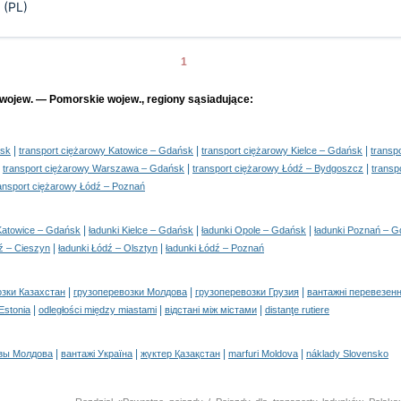
.
(PL)
1
 wojew. — Pomorskie wojew., regiony sąsiadujące:
|
|
|
ńsk
transport ciężarowy Katowice – Gdańsk
transport ciężarowy Kielce – Gdańsk
transp
|
|
|
transport ciężarowy Warszawa – Gdańsk
transport ciężarowy Łódź – Bydgoszcz
transp
ansport ciężarowy Łódź – Poznań
|
|
|
 Katowice – Gdańsk
ładunki Kielce – Gdańsk
ładunki Opole – Gdańsk
ładunki Poznań – 
|
|
ź – Cieszyn
ładunki Łódź – Olsztyn
ładunki Łódź – Poznań
|
|
|
озки Казахстан
грузоперевозки Молдова
грузоперевозки Грузия
вантажні перевезенн
|
|
|
 Estonia
odległości między miastami
відстані між містами
distanţe rutiere
|
|
|
|
зы Молдова
вантажі Україна
жүктер Қазақстан
marfuri Moldova
náklady Slovensko