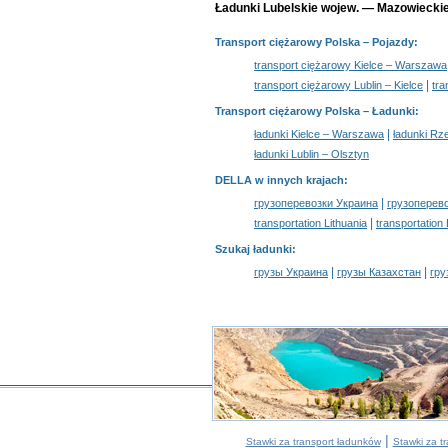
Ładunki Lubelskie wojew. — Mazowieckie
Transport ciężarowy Polska
– Pojazdy:
transport ciężarowy Kielce – Warszawa
|
transport ciężarowy Lublin – Kielce
tra
Transport ciężarowy Polska –
Ładunki
:
|
ładunki Kielce – Warszawa
ładunki R
ładunki Lublin – Olsztyn
DELLA w innych krajach
:
|
грузоперевозки Украина
грузоперев
|
transportation Lithuania
transportation
Szukaj ładunki
:
|
|
грузы Украина
грузы Казахстан
гру
|
Stawki za transport ładunków
Stawki za t