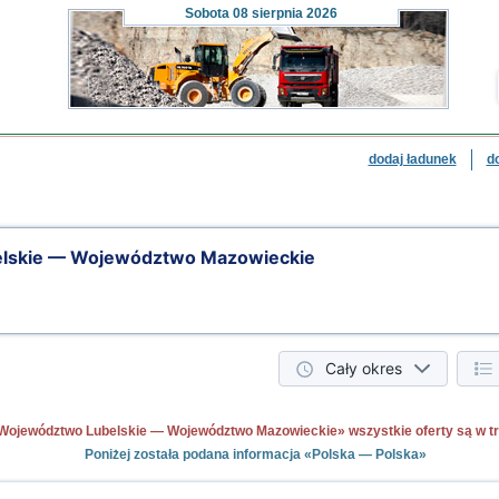
Sobota
08 sierpnia 2026
dodaj ładunek
d
lskie — Województwo Mazowieckie
Cały okres
Województwo Lubelskie — Województwo Mazowieckie» wszystkie oferty są w trak
Poniżej została podana informacja «Polska — Polska»