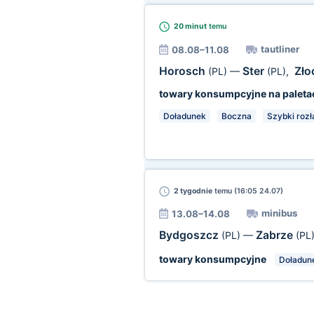
20 minut
temu
tautliner
08.08–11.08
Horosch
Ster
Zł
(PL)
—
(PL)
,
towary konsumpcyjne na paleta
Doładunek
Boczna
Szybki roz
2 tygodnie
temu (16:05 24.07)
minibus
13.08–14.08
Bydgoszcz
Zabrze
(PL)
—
(PL
towary konsumpcyjne
Doładun