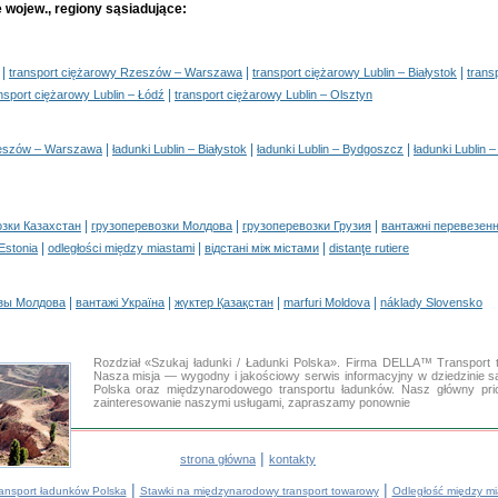
 wojew., regiony sąsiadujące:
|
|
|
transport ciężarowy Rzeszów – Warszawa
transport ciężarowy Lublin – Białystok
trans
|
nsport ciężarowy Lublin – Łódź
transport ciężarowy Lublin – Olsztyn
|
|
|
zeszów – Warszawa
ładunki Lublin – Białystok
ładunki Lublin – Bydgoszcz
ładunki Lublin –
|
|
|
озки Казахстан
грузоперевозки Молдова
грузоперевозки Грузия
вантажні перевезенн
|
|
|
 Estonia
odległości między miastami
відстані між містами
distanţe rutiere
|
|
|
|
зы Молдова
вантажі Україна
жүктер Қазақстан
marfuri Moldova
náklady Slovensko
Rozdział «Szukaj ładunki / Ładunki Polska». Firma DELLA™ Transport 
Nasza misja — wygodny i jakościowy serwis informacyjny w dziedzini
Polska oraz międzynarodowego transportu ładunków. Nasz główny prio
zainteresowanie naszymi usługami, zapraszamy ponownie
|
strona główna
kontakty
|
|
ransport ładunków Polska
Stawki na międzynarodowy transport towarowy
Odległość między mi