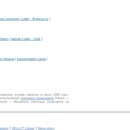
|
port ciężarowy Lublin – Bydgoszcz
|
|
 Kielce
ładunki Lublin – Łódź
|
|
я Україна
transportation Latvia
towarowy została założona w lutym 1995 roku.
e samochodowyh
transportu towarowego
Polska —
rytet — Aktualność informacji. Dziękujemy za
|
|
astami
DELLA™ Classic
Mapa strony