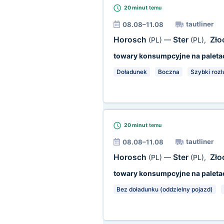
20 minut
temu
tautliner
08.08–11.08
Horosch
Ster
Zł
(PL)
—
(PL)
,
towary konsumpcyjne na paleta
Doładunek
Boczna
Szybki roz
20 minut
temu
tautliner
08.08–11.08
Horosch
Ster
Zł
(PL)
—
(PL)
,
towary konsumpcyjne na paleta
Bez doładunku (oddzielny pojazd)