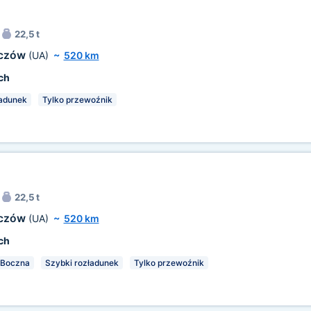
22,5 t
oczów
(UA)
~
520 km
ch
ładunek
Tylko przewoźnik
22,5 t
oczów
(UA)
~
520 km
ch
Boczna
Szybki rozładunek
Tylko przewoźnik