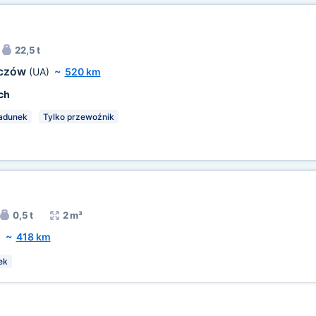
22,5 t
oczów
(UA)
~
520 km
ch
ładunek
Tylko przewoźnik
0,5 t
2 m³
)
~
418 km
ek