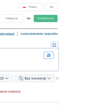
Polska
pol
Zaloguj się
lub
Zarejestruj się
odaj pojazd
szukaj ładunków i pojazdów
25
Bez konwersji
cie realizacji.