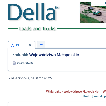
PL-PL
Ładunki:
Województwo Małopolskie
07.08–07.10
Znaleziono
0
, na stronie:
25
W kierunku «Województwo Małopolskie — Woje
Poniżej została