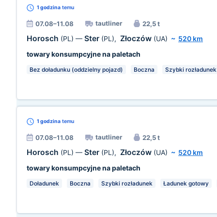
1 godzina
temu
tautliner
07.08–11.08
22,5 t
Horosch
Ster
Złoczów
(PL)
—
(PL)
,
(UA)
~
520 km
towary konsumpcyjne na paletach
Bez doładunku (oddzielny pojazd)
Boczna
Szybki rozładunek
1 godzina
temu
tautliner
07.08–11.08
22,5 t
Horosch
Ster
Złoczów
(PL)
—
(PL)
,
(UA)
~
520 km
towary konsumpcyjne na paletach
Doładunek
Boczna
Szybki rozładunek
Ładunek gotowy