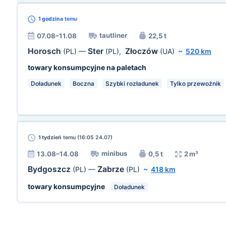
1 godzina
temu
tautliner
07.08–11.08
22,5 t
Horosch
Ster
Złoczów
(PL)
—
(PL)
,
(UA)
~
520 km
towary konsumpcyjne na paletach
Doładunek
Boczna
Szybki rozładunek
Tylko przewoźnik
1 tydzień
temu (16:05 24.07)
minibus
13.08–14.08
0,5 t
2 m³
Bydgoszcz
Zabrze
(PL)
—
(PL)
~
418 km
towary konsumpcyjne
Doładunek