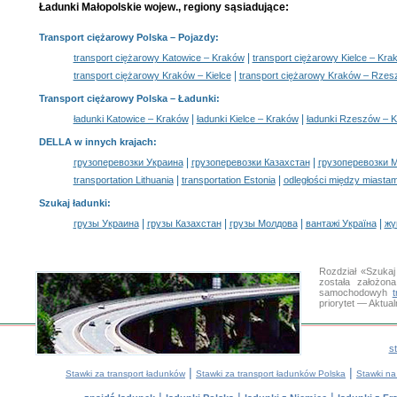
Ładunki Małopolskie wojew., regiony sąsiadujące:
Transport ciężarowy Polska
– Pojazdy:
|
transport ciężarowy Katowice – Kraków
transport ciężarowy Kielce – Kra
|
transport ciężarowy Kraków – Kielce
transport ciężarowy Kraków – Rze
Transport ciężarowy Polska –
Ładunki
:
|
|
ładunki Katowice – Kraków
ładunki Kielce – Kraków
ładunki Rzeszów – 
DELLA w innych krajach
:
|
|
грузоперевозки Украина
грузоперевозки Казахстан
грузоперевозки 
|
|
transportation Lithuania
transportation Estonia
odległości między miastam
Szukaj ładunki
:
|
|
|
|
грузы Украина
грузы Казахстан
грузы Молдова
вантажі Україна
жү
Rozdział «Szuka
została założon
samochodowyh
priorytet — Aktua
s
|
|
Stawki za transport ładunków
Stawki za transport ładunków Polska
Stawki na