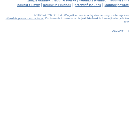
|
|
|
znajdź ładunek
ładunki Polska
ładunki z Niemiec
ładunki z Fra
|
|
|
ładunki z Litwy
ładunki z Finlandii
przewieź ładunek
ładunek powrot
©1995–2026 DELLA. Wszystkie treści na tej stronie, w tym interfejs i 
Wszelkie prawa zastrzeżone.
Kopiowanie i umieszczanie jakichkolwiek informacji w innych 
tow
0.16(aws4)
070826-16:15:34
DELLA® —