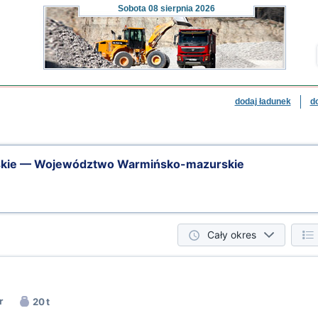
Sobota
08 sierpnia 2026
dodaj ładunek
d
kie — Województwo Warmińsko-mazurskie
Cały okres
r
20 t