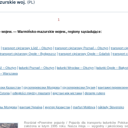
urskie woj.
(PL)
1
ie wojew. — Warmińsko-mazurskie wojew., regiony sąsiadujące:
|
|
|
transport ciężarowy Łódź – Olsztyn
transport ciężarowy Poznań – Olsztyn
transport c
|
|
transport ciężarowy Opole – Bydgoszcz
transport ciężarowy Opole – Gdańsk
transport 
|
|
|
dź – Olsztyn
ładunki Poznań – Olsztyn
ładunki Wrocław – Olsztyn
ładunki Opole – Białys
e – Warszawa
|
|
|
озки Казахстан
грузоперевозки Молдова
грузоперевозки Грузия
вантажні перевезенн
|
|
|
 Estonia
odległości między miastami
відстані між містами
distanţe rutiere
|
|
|
|
зы Молдова
вантажі Україна
жүктер Қазақстан
marfuri Moldova
náklady Slovensko
Rozdział «Powrotne pojazdy / Pojazdy dla transportu ładunków Polsk
założona w lutym 1995 roku. Nasza misja — wygodny i jakościowy se