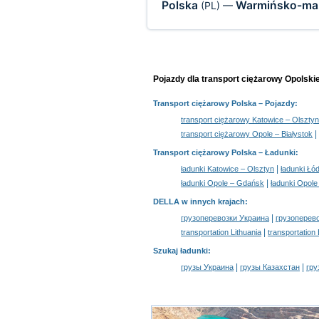
Polska
Warmińsko-maz
(PL)
—
Pojazdy dla transport ciężarowy Opolsk
Transport ciężarowy Polska
– Pojazdy:
transport ciężarowy Katowice – Olsztyn
|
transport ciężarowy Opole – Białystok
Transport ciężarowy Polska –
Ładunki
:
|
ładunki Katowice – Olsztyn
ładunki Łó
|
ładunki Opole – Gdańsk
ładunki Opol
DELLA w innych krajach
:
|
грузоперевозки Украина
грузоперев
|
transportation Lithuania
transportation
Szukaj ładunki
:
|
|
грузы Украина
грузы Казахстан
гру