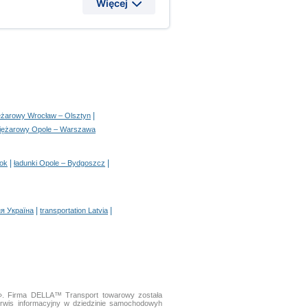
Więcej
|
iężarowy Wrocław – Olsztyn
ciężarowy Opole – Warszawa
|
|
tok
ładunki Opole – Bydgoszcz
|
|
я Україна
transportation Latvia
a». Firma DELLA™ Transport towarowy została
rwis informacyjny w dziedzinie samochodowyh