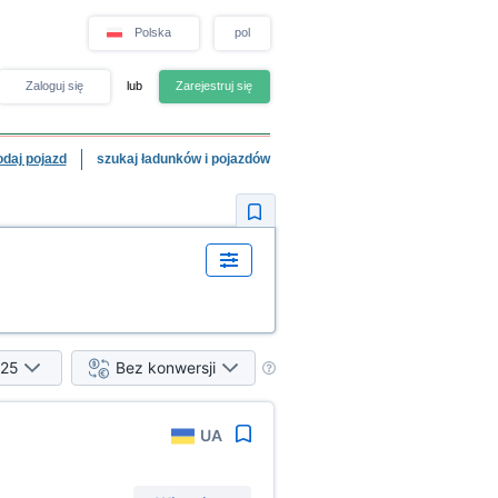
Polska
pol
Zaloguj się
lub
Zarejestruj się
odaj pojazd
szukaj ładunków i pojazdów
25
Bez konwersji
UA