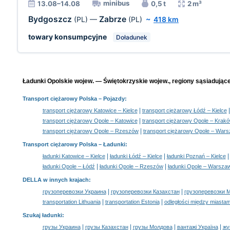
minibus
13.08–14.08
0,5 t
2 m³
Bydgoszcz
Zabrze
(PL)
—
(PL)
~
418 km
towary konsumpcyjne
Doładunek
Ładunki Opolskie wojew. — Świętokrzyskie wojew., regiony sąsiadujące
Transport ciężarowy Polska
– Pojazdy:
|
transport ciężarowy Katowice – Kielce
transport ciężarowy Łódź – Kielce
|
transport ciężarowy Opole – Katowice
transport ciężarowy Opole – Krak
|
transport ciężarowy Opole – Rzeszów
transport ciężarowy Opole – War
Transport ciężarowy Polska –
Ładunki
:
|
|
ładunki Katowice – Kielce
ładunki Łódź – Kielce
ładunki Poznań – Kielce
|
|
ładunki Opole – Łódź
ładunki Opole – Rzeszów
ładunki Opole – Warsza
DELLA w innych krajach
:
|
|
грузоперевозки Украина
грузоперевозки Казахстан
грузоперевозки 
|
|
transportation Lithuania
transportation Estonia
odległości między miastam
Szukaj ładunki
:
|
|
|
|
грузы Украина
грузы Казахстан
грузы Молдова
вантажі Україна
жү