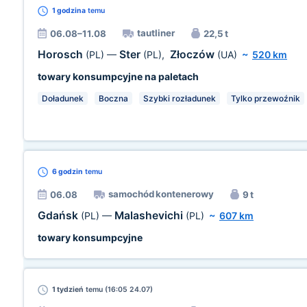
1 godzina
temu
tautliner
06.08–11.08
22,5 t
Horosch
Ster
Złoczów
(PL)
—
(PL)
,
(UA)
~
520 km
towary konsumpcyjne na paletach
Doładunek
Boczna
Szybki rozładunek
Tylko przewoźnik
6 godzin
temu
samochód kontenerowy
06.08
9 t
Gdańsk
Malashevichi
(PL)
—
(PL)
~
607 km
towary konsumpcyjne
1 tydzień
temu (16:05 24.07)