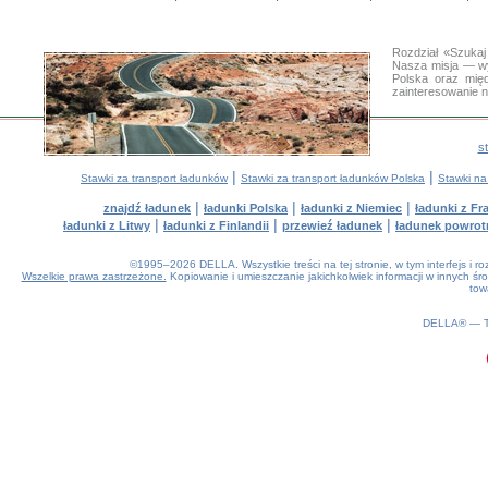
Rozdział «Szukaj
Nasza misja — wy
Polska oraz międ
zainteresowanie 
s
|
|
Stawki za transport ładunków
Stawki za transport ładunków Polska
Stawki na
|
|
|
znajdź ładunek
ładunki Polska
ładunki z Niemiec
ładunki z Fra
|
|
|
ładunki z Litwy
ładunki z Finlandii
przewieź ładunek
ładunek powrot
©1995–2026 DELLA. Wszystkie treści na tej stronie, w tym interfejs i 
Wszelkie prawa zastrzeżone.
Kopiowanie i umieszczanie jakichkolwiek informacji w innych 
tow
0.23(aws4)
060826-16:34:33
DELLA® —