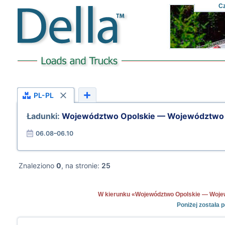
C
PL-PL
Ładunki:
Województwo Opolskie — Województwo 
06.08–06.10
Znaleziono
0
, na stronie:
25
W kierunku «Województwo Opolskie — Wojewód
Poniżej została