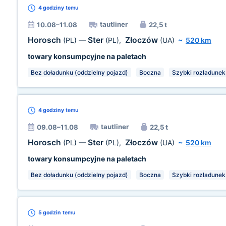
4 godziny
temu
tautliner
10.08–11.08
22,5 t
Horosch
Ster
Złoczów
(PL)
—
(PL)
,
(UA)
~
520 km
towary konsumpcyjne na paletach
Bez doładunku (oddzielny pojazd)
Boczna
Szybki rozładunek
4 godziny
temu
tautliner
09.08–11.08
22,5 t
Horosch
Ster
Złoczów
(PL)
—
(PL)
,
(UA)
~
520 km
towary konsumpcyjne na paletach
Bez doładunku (oddzielny pojazd)
Boczna
Szybki rozładunek
5 godzin
temu