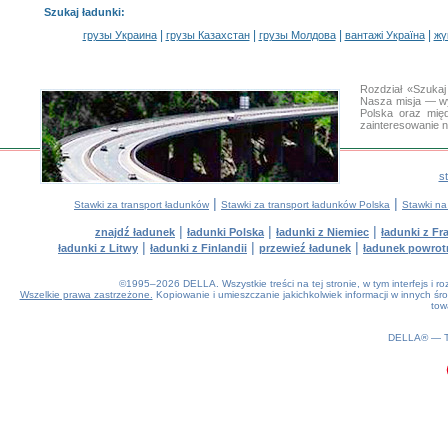
Szukaj ładunki
:
|
|
|
|
грузы Украина
грузы Казахстан
грузы Молдова
вантажі Україна
жү
Rozdział «Szukaj
Nasza misja — wy
Polska oraz międ
zainteresowanie 
s
|
|
Stawki za transport ładunków
Stawki za transport ładunków Polska
Stawki na
|
|
|
znajdź ładunek
ładunki Polska
ładunki z Niemiec
ładunki z Fra
|
|
|
ładunki z Litwy
ładunki z Finlandii
przewieź ładunek
ładunek powrot
©1995–2026 DELLA. Wszystkie treści na tej stronie, w tym interfejs i 
Wszelkie prawa zastrzeżone.
Kopiowanie i umieszczanie jakichkolwiek informacji w innych 
tow
0.21(aws4)
090826-00:25:14
DELLA® —