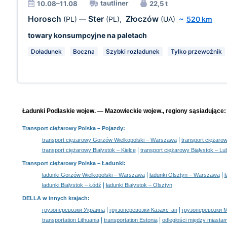
tautliner
10.08–11.08
22,5 t
Horosch
Ster
Złoczów
(PL)
—
(PL)
,
(UA)
~
520 km
towary konsumpcyjne na paletach
Doładunek
Boczna
Szybki rozładunek
Tylko przewoźnik
Ładunki Podlaskie wojew. — Mazowieckie wojew., regiony sąsiadujące:
Transport ciężarowy Polska
– Pojazdy:
|
transport ciężarowy Gorzów Wielkopolski – Warszawa
transport ciężaro
|
transport ciężarowy Białystok – Kielce
transport ciężarowy Białystok – Lub
Transport ciężarowy Polska –
Ładunki
:
|
|
ładunki Gorzów Wielkopolski – Warszawa
ładunki Olsztyn – Warszawa
ł
|
ładunki Białystok – Łódź
ładunki Białystok – Olsztyn
DELLA w innych krajach
:
|
|
грузоперевозки Украина
грузоперевозки Казахстан
грузоперевозки 
|
|
transportation Lithuania
transportation Estonia
odległości między miastam