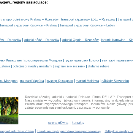
ojew., regiony sąsiadujące:
|
|
|
transport ciężarowy Kraków – Rzeszów
transport ciężarowy Łódź – Rzeszów
transport
|
transport ciężarowy Katowice – Kraków
transport ciężarowy Katowice – Lublin
|
|
|
ków – Rzeszów
ładunki Łódź – Rzeszów
ładunki Opole – Rzeszów
ładunki Katowice – Ki
|
|
|
озки Казахстан
грузоперевозки Молдова
грузоперевозки Грузия
вантажні перевезенн
|
|
|
 Estonia
odległości między miastami
відстані між містами
distanţe rutiere
|
|
|
|
зы Молдова
вантажі Україна
жүктер Қазақстан
marfuri Moldova
náklady Slovensko
Rozdział «Szukaj ładunki / Ładunki Polska». Firma DELLA™ Transport 
Nasza misja — wygodny i jakościowy serwis informacyjny w dziedzini
Polska oraz międzynarodowego transportu ładunków. Nasz główny prio
zainteresowanie naszymi usługami, zapraszamy ponownie
|
strona główna
kontakty
|
|
ransport ładunków Polska
Stawki na międzynarodowy transport towarowy
Odległość między mi