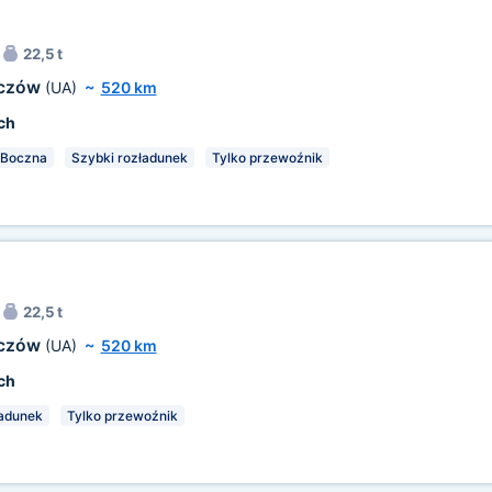
22,5 t
oczów
(UA)
~
520 km
ch
Boczna
Szybki rozładunek
Tylko przewoźnik
22,5 t
oczów
(UA)
~
520 km
ch
ładunek
Tylko przewoźnik