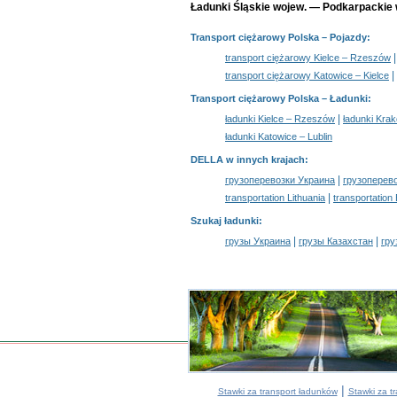
Ładunki Śląskie wojew. — Podkarpackie w
Transport ciężarowy Polska
– Pojazdy:
transport ciężarowy Kielce – Rzeszów
|
transport ciężarowy Katowice – Kielce
Transport ciężarowy Polska –
Ładunki
:
|
ładunki Kielce – Rzeszów
ładunki Kra
ładunki Katowice – Lublin
DELLA w innych krajach
:
|
грузоперевозки Украина
грузоперев
|
transportation Lithuania
transportation
Szukaj ładunki
:
|
|
грузы Украина
грузы Казахстан
гру
|
Stawki za transport ładunków
Stawki za t