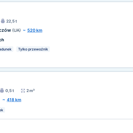
22,5 t
oczów
(UA)
~
520 km
ch
ładunek
Tylko przewoźnik
0,5 t
2 m³
)
~
418 km
ek