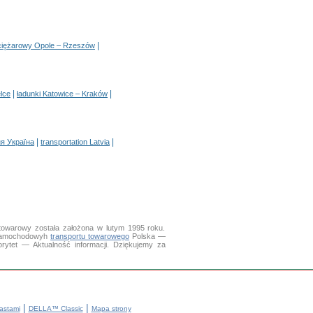
|
 ciężarowy Opole – Rzeszów
|
|
elce
ładunki Katowice – Kraków
|
|
я Україна
transportation Latvia
towarowy została założona w lutym 1995 roku.
e samochodowyh
transportu towarowego
Polska —
rytet — Aktualność informacji. Dziękujemy za
|
|
astami
DELLA™ Classic
Mapa strony