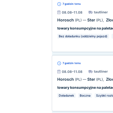
7 godzin
temu
tautliner
08.08–11.08
Horosch
Ster
Zł
(PL)
—
(PL)
,
towary konsumpcyjne na paleta
Bez doładunku (oddzielny pojazd)
7 godzin
temu
tautliner
08.08–11.08
Horosch
Ster
Zł
(PL)
—
(PL)
,
towary konsumpcyjne na paleta
Doładunek
Boczna
Szybki roz