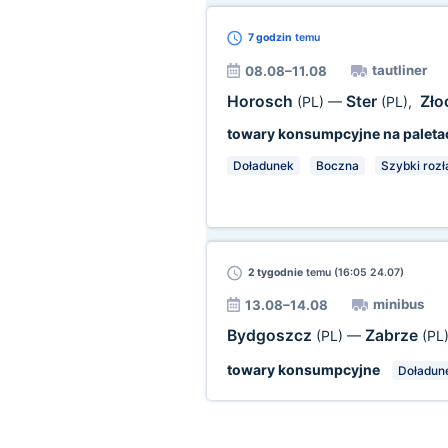
7 godzin
temu
tautliner
08.08–11.08
Horosch
Ster
Zł
(PL)
—
(PL)
,
towary konsumpcyjne na paleta
Doładunek
Boczna
Szybki roz
2 tygodnie
temu (16:05 24.07)
minibus
13.08–14.08
Bydgoszcz
Zabrze
(PL)
—
(PL
towary konsumpcyjne
Doładun