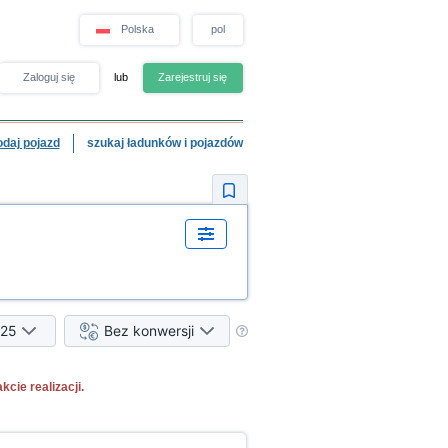
Polska
pol
Zaloguj się
lub
Zarejestruj się
odaj pojazd
szukaj ładunków i pojazdów
25
Bez konwersji
ie realizacji.