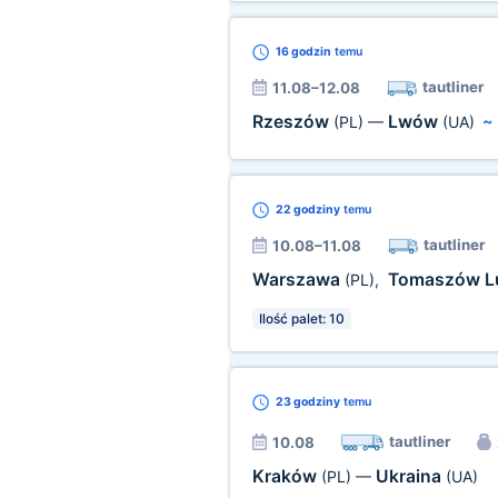
16 godzin
temu
tautliner
11.08–12.08
Rzeszów
Lwów
(PL)
—
(UA)
22 godziny
temu
tautliner
10.08–11.08
Warszawa
Tomaszów L
(PL)
,
Ilość palet: 10
23 godziny
temu
tautliner
10.08
Kraków
Ukraina
(PL)
—
(UA)