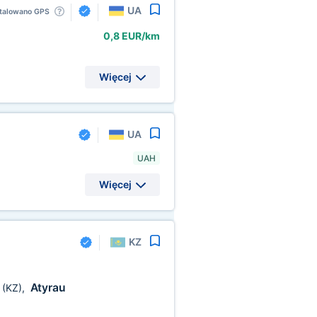
UA
talowano GPS
0,8 EUR/km
Więcej
UA
UAH
Więcej
KZ
e
Atyrau
(KZ)
,