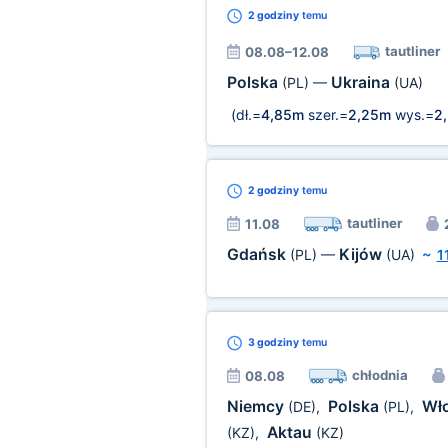
2 godziny
temu
tautliner
08.08–12.08
Polska
Ukraina
(PL)
—
(UA)
(dł.=
4,85m
szer.=
2,25m
wys.=
2
2 godziny
temu
tautliner
11.08
Gdańsk
Kijów
(PL)
—
(UA)
~
1
3 godziny
temu
chłodnia
08.08
Niemcy
Polska
Wł
(DE)
,
(PL)
,
Aktau
(KZ)
,
(KZ)