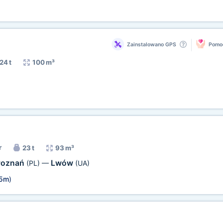
)
Zainstalowano GPS
Pomoc
24 t
100 m³
)
r
23 t
93 m³
Poznań
Lwów
(PL)
—
(UA)
85m
)