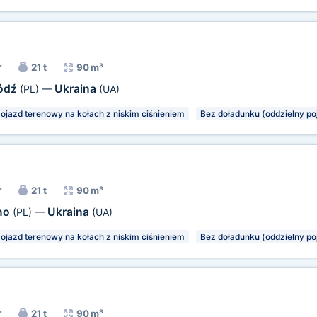
r
21 t
90 m³
ódź
Ukraina
(PL)
—
(UA)
ojazd terenowy na kołach z niskim ciśnieniem
Bez doładunku (oddzielny po
r
21 t
90 m³
no
Ukraina
(PL)
—
(UA)
ojazd terenowy na kołach z niskim ciśnieniem
Bez doładunku (oddzielny po
r
21 t
90 m³