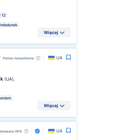
 12
Doładunek
Więcej
UA
Pomoc humanitarna
sk
(UA)
,
ieniem
Więcej
UA
talowano GPS