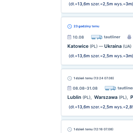
(dł.=
13,6m
szer.=
2,5m
wys.=
3m
23 godziny
temu
tautliner
10.08
Katowice
Ukraina
(PL)
—
(UA)
(dł.=
13,6m
szer.=
2,5m
wys.=
3m
1 dzień
temu (13:24 07.08)
tautline
08.08–31.08
Lublin
Warszawa
(PL)
,
(PL)
,
(dł.=
13,6m
szer.=
2,5m
wys.=
2,
1 dzień
temu (12:16 07.08)