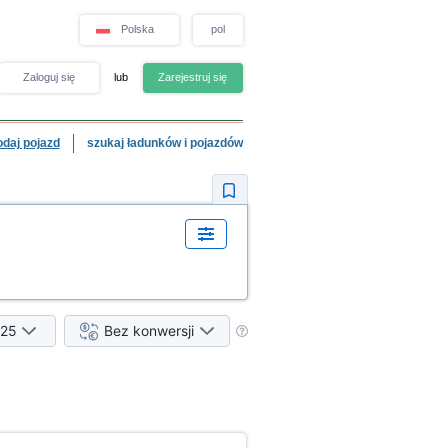
Polska
pol
Zaloguj się
lub
Zarejestruj się
odaj pojazd
szukaj ładunków i pojazdów
25
Bez konwersji