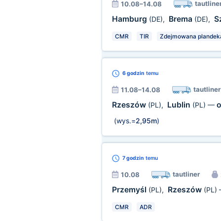
tautline
10.08–14.08
Hamburg
Brema
S
(DE)
,
(DE)
,
CMR
TIR
Zdejmowana plandek
6 godzin
temu
tautliner
11.08–14.08
Rzeszów
Lublin
o
(PL)
,
(PL)
—
(wys.=
2,95m
)
7 godzin
temu
tautliner
10.08
Przemyśl
Rzeszów
(PL)
,
(PL)
CMR
ADR