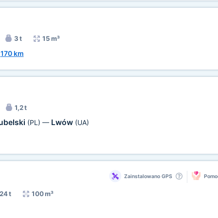
3 t
15 m³
~
170 km
1,2 t
ubelski
Lwów
(PL)
—
(UA)
Zainstalowano GPS
Pomoc
24 t
100 m³