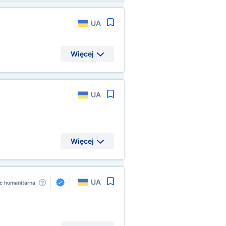
UA
Więcej
UA
Więcej
UA
 humanitarna