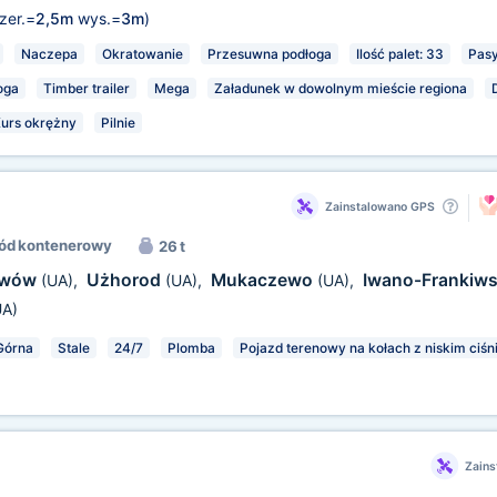
zer.=
2,5m
wys.=
3m
)
Naczepa
Okratowanie
Przesuwna podłoga
Ilość palet: 33
Pasy
oga
Timber trailer
Mega
Załadunek w dowolnym mieście regiona
urs okrężny
Pilnie
Zainstalowano GPS
ód kontenerowy
26 t
wów
Użhorod
Mukaczewo
Iwano-Frankiw
(UA)
,
(UA)
,
(UA)
,
UA)
Górna
Stale
24/7
Plomba
Pojazd terenowy na kołach z niskim ciśn
Zains