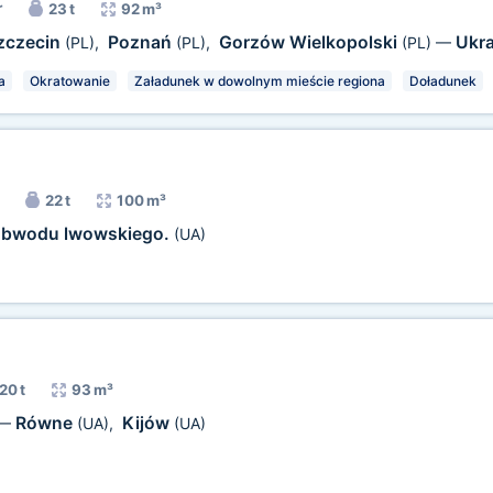
r
23 t
92 m³
zczecin
Poznań
Gorzów Wielkopolski
Ukr
(PL)
,
(PL)
,
(PL)
—
a
Okratowanie
Załadunek w dowolnym mieście regiona
Doładunek
22 t
100 m³
bwodu lwowskiego.
(UA)
20 t
93 m³
Równe
Kijów
—
(UA)
,
(UA)