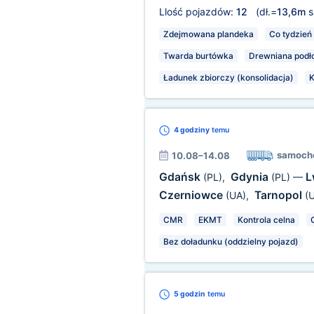
Llość pojazdów:
12
(dł.=
13,6m
s
Zdejmowana plandeka
Co tydzień
Twarda burtówka
Drewniana podł
Ładunek zbiorczy (konsolidacja)
K
4 godziny
temu
samoch
10.08–14.08
Gdańsk
Gdynia
L
(PL)
,
(PL)
—
Czerniowce
Tarnopol
(UA)
,
(
CMR
EKMT
Kontrola celna
Bez doładunku (oddzielny pojazd)
5 godzin
temu