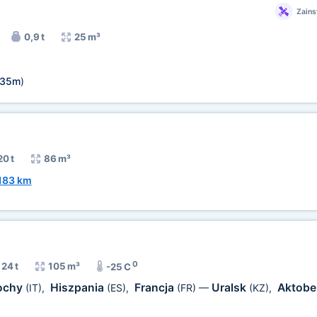
Zains
0,9 t
25 m³
,35m
)
20 t
86 m³
183 km
0
24 t
105 m³
-25 C
ochy
Hiszpania
Francja
Uralsk
Aktob
(IT)
,
(ES)
,
(FR)
—
(KZ)
,