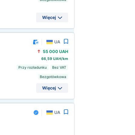
Więcej
UA
55
000 UAH
66,59 UAH/km
Przy rozładunku
Bez VAT
Bezgotówkowa
Więcej
UA