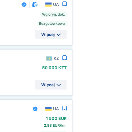
UA
Wg oryg. dok.
Bezgotówkowa
Więcej
KZ
50
000 KZT
Więcej
UA
1
500 EUR
2,88 EUR/km