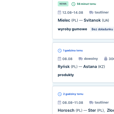
56 minut
temu
NOWA
tautliner
12.08–14.08
Mielec
Svitanok
(PL)
—
(UA)
wyroby gumowe
Bez doładunku 
1 godzina
temu
dowolny
08.08
300
Ryńsk
Astana
(PL)
—
(KZ)
produkty
2 godziny
temu
tautliner
08.08–11.08
Horosch
Ster
Zł
(PL)
—
(PL)
,