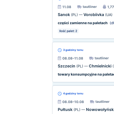
tautliner
11.08
1,77
Sanok
Vorobiivka
(PL)
—
(UA)
części zamienne na paletach
(dł
Ilość palet: 2
3 godziny
temu
tautliner
08.08–11.08
Szczecin
Chmielnicki
(PL)
—
towary konsumpcyjne na paleta
4 godziny
temu
tautliner
08.08–10.08
Pułtusk
Nowowołyńs
(PL)
—