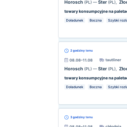
Horosch
Ster
Zł
(PL)
—
(PL)
,
towary konsumpcyjne na paleta
Doładunek
Boczna
Szybki roz
2 godziny
temu
tautliner
08.08–11.08
Horosch
Ster
Zł
(PL)
—
(PL)
,
towary konsumpcyjne na paleta
Doładunek
Boczna
Szybki roz
3 godziny
temu
chłodnia
08.08–11.08