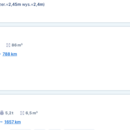
er.=
2,45m
wys.=
2,4m
)
86 m³
~
788 km
5,2 t
6,5 m³
~
1657 km