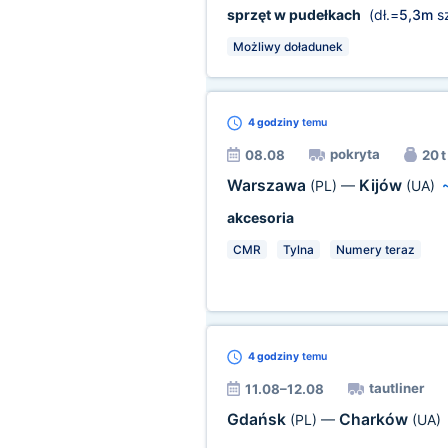
sprzęt w pudełkach
(dł.=
5,3m
sz
Możliwy doładunek
4 godziny
temu
pokryta
08.08
20 t
Warszawa
Kijów
(PL)
—
(UA)
akcesoria
CMR
Tylna
Numery teraz
4 godziny
temu
tautliner
11.08–12.08
Gdańsk
Charków
(PL)
—
(UA)