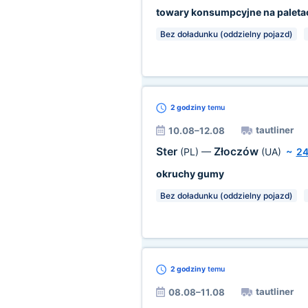
towary konsumpcyjne na paleta
Bez doładunku (oddzielny pojazd)
2 godziny
temu
tautliner
10.08–12.08
Ster
Złoczów
(PL)
—
(UA)
~
24
okruchy gumy
Bez doładunku (oddzielny pojazd)
2 godziny
temu
tautliner
08.08–11.08