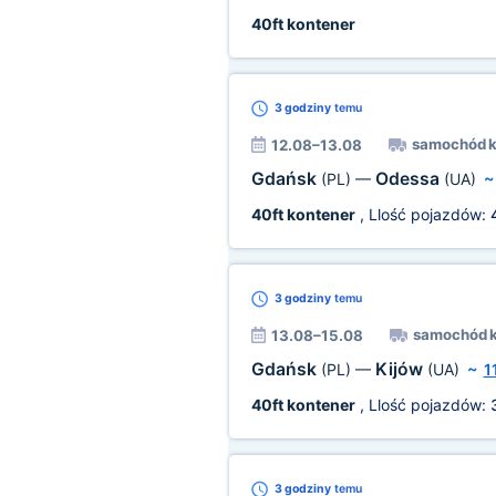
40ft kontener
3 godziny
temu
samochód 
12.08–13.08
Gdańsk
Odessa
(PL)
—
(UA)
40ft kontener
, Llość pojazdów:
3 godziny
temu
samochód 
13.08–15.08
Gdańsk
Kijów
(PL)
—
(UA)
~
1
40ft kontener
, Llość pojazdów:
3 godziny
temu