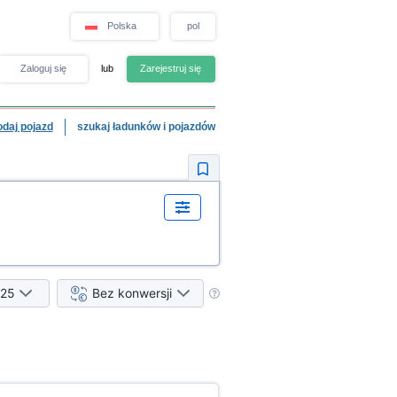
Polska
pol
Zaloguj się
lub
Zarejestruj się
odaj pojazd
szukaj ładunków i pojazdów
25
Bez konwersji