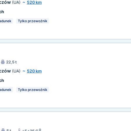
oczów
(UA)
~
520 km
ch
ładunek
Tylko przewoźnik
22,5 t
oczów
(UA)
~
520 km
ch
ładunek
Tylko przewoźnik
0
5 t