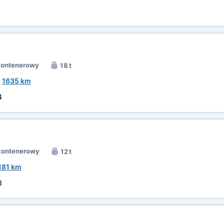
kontenerowy
18 t
~
1635 km
4
kontenerowy
12 t
181 km
3