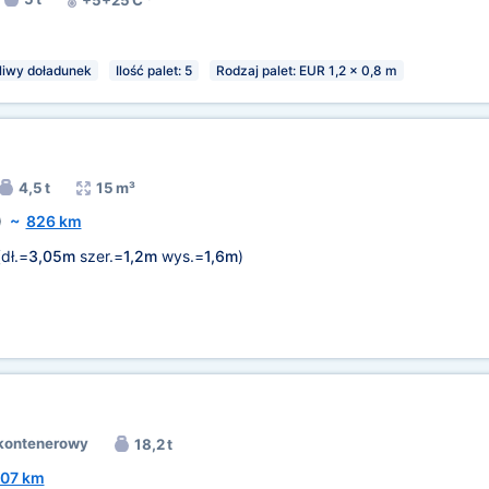
+5+25 C
iwy doładunek
Ilość palet: 5
Rodzaj palet: EUR 1,2 x 0,8 m
4,5 t
15 m³
)
~
826 km
dł.=
3,05m
szer.=
1,2m
wys.=
1,6m
)
kontenerowy
18,2 t
07 km