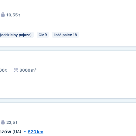
10,55 t
(oddzielny pojazd)
CMR
Ilość palet: 18
0 t
3000 m³
22,5 t
oczów
(UA)
~
520 km