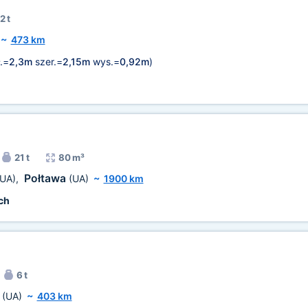
2 t
~
473 km
.=
2,3m
szer.=
2,15m
wys.=
0,92m
)
21 t
80 m³
Połtawa
(UA)
,
(UA)
~
1900 km
ch
6 t
k
(UA)
~
403 km