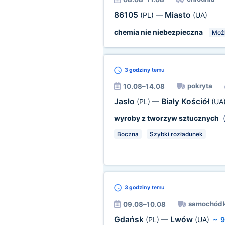
86105
Miasto
(PL)
—
(UA)
chemia nie niebezpieczna
Możl
3 godziny
temu
pokryta
10.08–14.08
Jasło
Biały Kościół
(PL)
—
(UA
wyroby z tworzyw sztucznych
(
Boczna
Szybki rozładunek
3 godziny
temu
samochód 
09.08–10.08
Gdańsk
Lwów
(PL)
—
(UA)
~
9