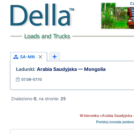
C
SA-MN
Ładunki:
Arabia Saudyjska — Mongolia
07.08–07.10
Znaleziono
0
, na stronie:
25
W kierunku «Arabia Saudyjska — 
Poniżej została podan