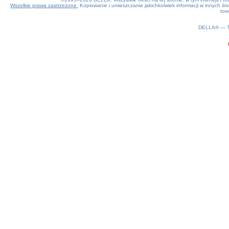
Wszelkie prawa zastrzeżone.
Kopiowanie i umieszczanie jakichkolwiek informacji w innych 
tow
0.18(aws2)
070826-02:39:17
DELLA® —