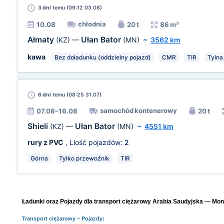
3 dni
temu (09:12 03.08)
chłodnia
10.08
20 t
86 m³
Ałmaty
Ułan Bator
(KZ)
—
(MN)
~
3562 km
kawa
Bez doładunku (oddzielny pojazd)
CMR
TIR
Tylna
6 dni
temu (08:25 31.07)
samochód kontenerowy
07.08–16.08
20 t
Shieli
Ułan Bator
(KZ)
—
(MN)
~
4551 km
rury z PVC
, Llość pojazdów:
2
Górna
Tylko przewoźnik
TIR
Ładunki oraz Pojazdy dla transport ciężarowy Arabia Saudyjska — Mong
Transport ciężarowy
– Pojazdy: