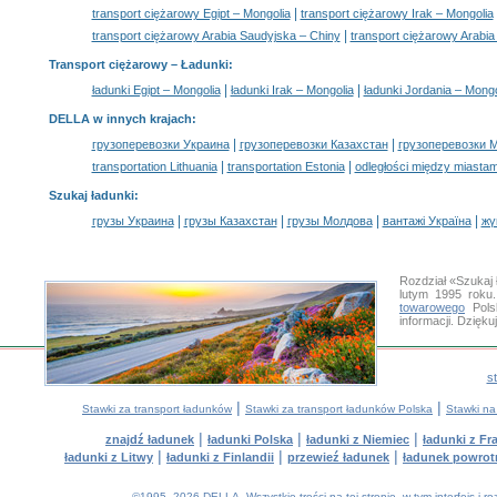
|
transport ciężarowy Egipt – Mongolia
transport ciężarowy Irak – Mongolia
|
transport ciężarowy Arabia Saudyjska – Chiny
transport ciężarowy Arabi
Transport ciężarowy –
Ładunki
:
|
|
ładunki Egipt – Mongolia
ładunki Irak – Mongolia
ładunki Jordania – Mongo
DELLA w innych krajach
:
|
|
грузоперевозки Украина
грузоперевозки Казахстан
грузоперевозки 
|
|
transportation Lithuania
transportation Estonia
odległości między miastam
Szukaj ładunki
:
|
|
|
|
грузы Украина
грузы Казахстан
грузы Молдова
вантажі Україна
жү
Rozdział «Szukaj
lutym 1995 roku
towarowego
Pols
informacji. Dzię
s
|
|
Stawki za transport ładunków
Stawki za transport ładunków Polska
Stawki na
|
|
|
znajdź ładunek
ładunki Polska
ładunki z Niemiec
ładunki z Fra
|
|
|
ładunki z Litwy
ładunki z Finlandii
przewieź ładunek
ładunek powrot
©1995–2026 DELLA. Wszystkie treści na tej stronie, w tym interfejs i 