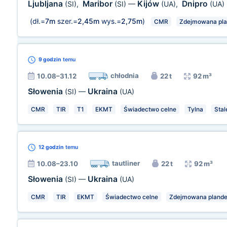
Ljubljana
Maribor
Kijów
Dnipro
(SI)
,
(SI)
—
(UA)
,
(UA)
(dł.=
7m
szer.=
2,45m
wys.=
2,75m
)
CMR
Zdejmowana pl
9 godzin
temu
chłodnia
10.08–31.12
22 t
92 m³
Słowenia
Ukraina
(SI)
—
(UA)
CMR
TIR
T1
EKMT
Świadectwo celne
Tylna
Stal
12 godzin
temu
tautliner
10.08–23.10
22 t
92 m³
Słowenia
Ukraina
(SI)
—
(UA)
CMR
TIR
EKMT
Świadectwo celne
Zdejmowana pland