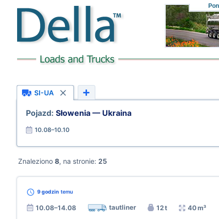
Pon
SI-UA
Pojazd:
Słowenia — Ukraina
10.08–10.10
Znaleziono
8
, na stronie:
25
9 godzin
temu
tautliner
10.08–14.08
12 t
40 m³