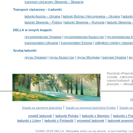
transport ciężarowy Słowenia – Słowacja
Transport ciężarowy –
Ładunki
:
|
|
ładunki Austria – Ukraina
ładunki Bośnia i Hercegowina – Ukraina
ładunk
|
|
ładunki Słowenia – Polska
ładunki Słowenia – Rumunia
ładunki Słowenia 
DELLA w innych krajach
:
|
|
грузоперевозки Украина
грузоперевозки Казахстан
грузоперевозки 
|
|
transportation Lithuania
transportation Estonia
odległości między miastam
Szukaj ładunki
:
|
|
|
|
грузы Украина
грузы Казахстан
грузы Молдова
вантажі Україна
жү
Rozdział «Powrot
została założon
samochodowyh
priorytet — Aktua
s
|
|
Stawki za transport ładunków
Stawki za transport ładunków Polska
Stawki na
|
|
|
znajdź ładunek
ładunki Polska
ładunki z Niemiec
ładunki z Fra
|
|
|
ładunki z Litwy
ładunki z Finlandii
przewieź ładunek
ładunek powrot
©1995–2026 DELLA. Wszystkie treści na tej stronie, w tym interfejs i 