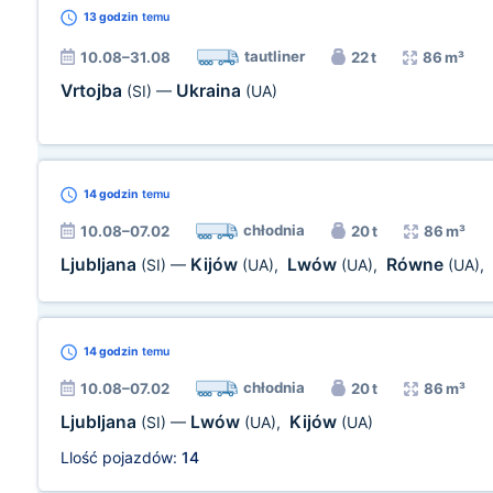
13 godzin
temu
tautliner
10.08–31.08
22 t
86 m³
Vrtojba
Ukraina
(SI)
—
(UA)
14 godzin
temu
chłodnia
10.08–07.02
20 t
86 m³
Ljubljana
Kijów
Lwów
Równe
(SI)
—
(UA)
,
(UA)
,
(UA)
,
14 godzin
temu
chłodnia
10.08–07.02
20 t
86 m³
Ljubljana
Lwów
Kijów
(SI)
—
(UA)
,
(UA)
Llość pojazdów:
14