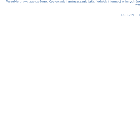
Wszelkie prawa zastrzeżone.
Kopiowanie i umieszczanie jakichkolwiek informacji w innych 
tow
0.14(aws2)
100826-23:21:40
DELLA® —