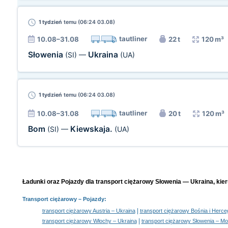
1 tydzień
temu (06:24 03.08)
tautliner
10.08–31.08
22 t
120 m³
Słowenia
Ukraina
(SI)
—
(UA)
1 tydzień
temu (06:24 03.08)
tautliner
10.08–31.08
20 t
120 m³
Bom
Kiewskaja.
(SI)
—
(UA)
Ładunki oraz Pojazdy dla transport ciężarowy Słowenia — Ukraina, kier
Transport ciężarowy
– Pojazdy:
|
transport ciężarowy Austria – Ukraina
transport ciężarowy Bośnia i Herce
|
transport ciężarowy Włochy – Ukraina
transport ciężarowy Słowenia – Mo