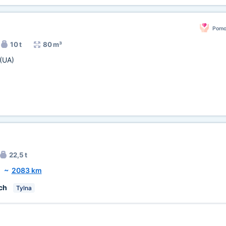
Pomo
10 t
80 m³
(UA)
22,5 t
)
~
2083 km
ch
Tylna