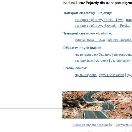
Ładunki oraz Pojazdy dla transport cięż
Transport ciężarowy
– Pojazdy:
|
transport ciężarowy Dania – Litwa
tran
transport ciężarowy Szwecja – Polska
Transport ciężarowy –
Ładunki
:
|
ładunki Dania – Litwa
ładunki Finlandia
DELLA w innych krajach
:
|
грузоперевозки Украина
грузоперев
|
transportation Lithuania
transportation
Szukaj ładunki
:
|
|
грузы Украина
грузы Казахстан
гру
|
Stawki za transport ładunków
Stawki za t