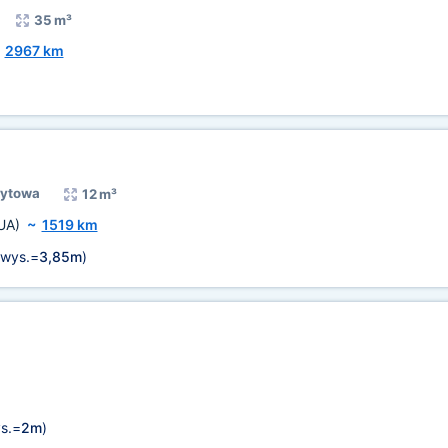
35 m³
~
2967 km
rytowa
12 m³
UA)
~
1519 km
wys.=
3,85m
)
s.=
2m
)