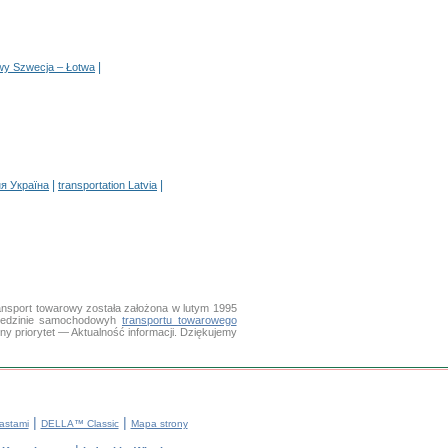
|
owy Szwecja – Łotwa
|
|
я Україна
transportation Latvia
nsport towarowy została założona w lutym 1995
ziedzinie samochodowyh
transportu towarowego
 priorytet — Aktualność informacji. Dziękujemy
|
|
astami
DELLA™ Classic
Mapa strony