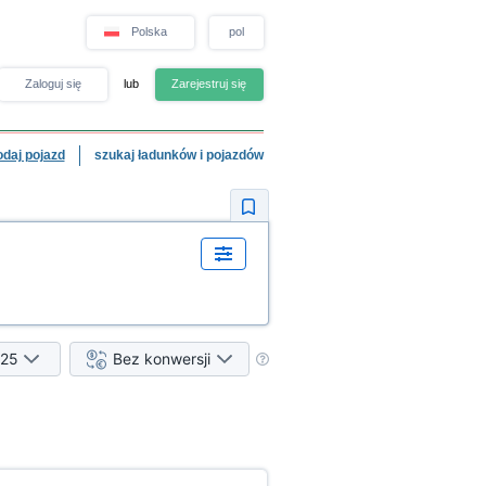
Polska
pol
Zaloguj się
lub
Zarejestruj się
odaj pojazd
szukaj ładunków i pojazdów
25
Bez konwersji