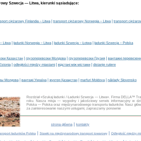
arowy Szwecja — Litwa, kierunki sąsiadujące:
|
|
sport ciężarowy Finlandia – Litwa
transport ciężarowy Norwegia – Litwa
transport ciężar
|
|
|
 – Litwa
ładunki Norwegia – Litwa
ładunki Szwecja – Łotwa
ładunki Szwecja – Polska
|
|
|
озки Казахстан
грузоперевозки Молдова
грузоперевозки Грузия
вантажні перевезенн
|
|
|
 Estonia
odległości między miastami
відстані між містами
distanţe rutiere
|
|
|
|
зы Молдова
вантажі Україна
жүктер Қазақстан
marfuri Moldova
náklady Slovensko
Rozdział «Szukaj ładunki / Ładunki Szwecja — Litwa». Firma DELLA™ Tra
roku. Nasza misja — wygodny i jakościowy serwis informacyjny w d
Polska — Polska oraz międzynarodowego transportu ładunków. Nasz główny
za zainteresowanie naszymi usługami, zapraszamy ponownie
|
strona główna
kontakty
|
|
ransport ładunków Polska
Stawki na międzynarodowy transport towarowy
Odległość między mi