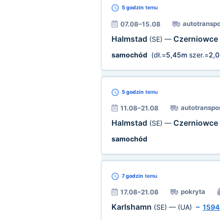
5 godzin
temu
autotranspo
07.08–15.08
Halmstad
Czerniowce
(SE)
—
samochód
(dł.=
5,45m
szer.=
2,
5 godzin
temu
autotranspo
11.08–21.08
Halmstad
Czerniowce
(SE)
—
samochód
7 godzin
temu
pokryta
17.08–21.08
Karlshamn
(SE)
—
(UA)
~
1594