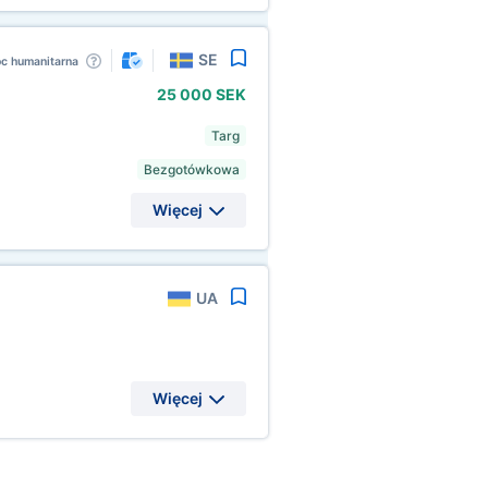
SE
c humanitarna
25
000 SEK
Targ
Bezgotówkowa
Więcej
UA
Więcej