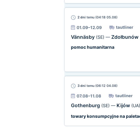
2 dni
temu (04:18 05.08)
tautliner
01.09–12.09
Vännäsby
Zdołbunów
(SE)
—
pomoc humanitarna
3 dni
temu (06:12 04.08)
tautliner
07.08–11.08
Gothenburg
Kijów
(SE)
—
(UA
towary konsumpcyjne na paleta