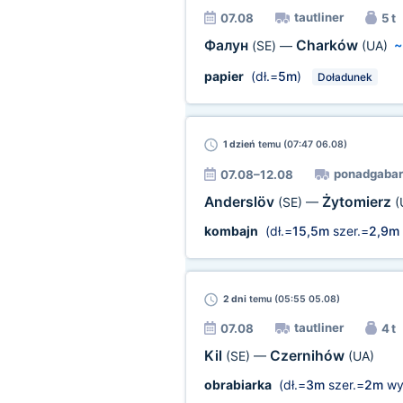
tautliner
07.08
5 t
Фалун
Charków
(SE)
—
(UA)
papier
(dł.=
5m
)
Doładunek
1 dzień
temu (07:47 06.08)
ponadgaba
07.08–12.08
Anderslöv
Żytomierz
(SE)
—
(
kombajn
(dł.=
15,5m
szer.=
2,9m
2 dni
temu (05:55 05.08)
tautliner
07.08
4 t
Kil
Czernihów
(SE)
—
(UA)
obrabiarka
(dł.=
3m
szer.=
2m
wy