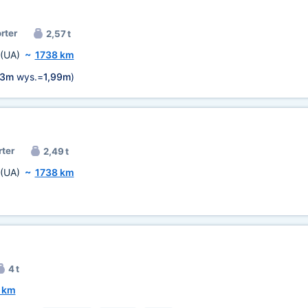
rter
2,57 t
(UA)
~
1738 km
03m
wys.=
1,99m
)
rter
2,49 t
(UA)
~
1738 km
4 t
 km