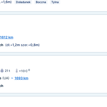
.=
1,6m
)
Doładunek
Boczna
Tylna
1612 km
ch
(dł.=
1,2m
szer.=
0,8m
)
0
21 t
+10 C
ts
(UA)
~
1693 km
ch