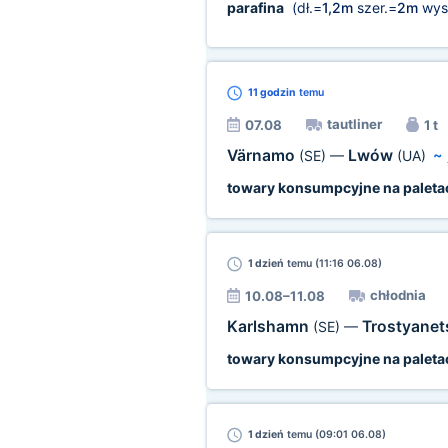
parafina
(dł.=
1,2m
szer.=
2m
wys
11 godzin
temu
tautliner
07.08
1 t
Värnamo
Lwów
(SE)
—
(UA)
~
towary konsumpcyjne na paleta
1 dzień
temu (11:16 06.08)
chłodnia
10.08–11.08
Karlshamn
Trostyane
(SE)
—
towary konsumpcyjne na paleta
1 dzień
temu (09:01 06.08)