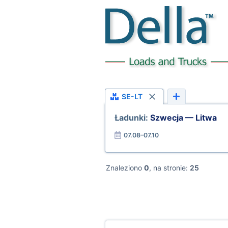
SE-LT
Ładunki:
Szwecja — Litwa
07.08–07.10
Znaleziono
0
, na stronie:
25