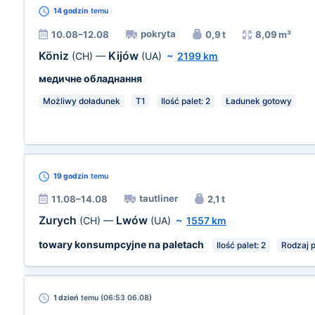
14 godzin
temu
pokryta
10.08–12.08
0,9 t
8,09 m³
Köniz
Kijów
(CH)
—
(UA)
~
2199 km
медичне обладнання
Możliwy doładunek
T1
Ilość palet: 2
Ładunek gotowy
19 godzin
temu
tautliner
11.08–14.08
2,1 t
Zurych
Lwów
(CH)
—
(UA)
~
1557 km
towary konsumpcyjne na paletach
Ilość palet: 2
Rodzaj p
1 dzień
temu (06:53 06.08)