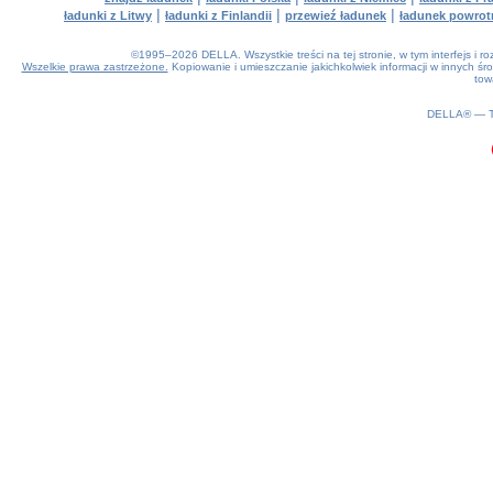
|
|
|
ładunki z Litwy
ładunki z Finlandii
przewieź ładunek
ładunek powrot
©1995–2026 DELLA. Wszystkie treści na tej stronie, w tym interfejs i 
Wszelkie prawa zastrzeżone.
Kopiowanie i umieszczanie jakichkolwiek informacji w innych 
tow
0.19(aws4)
080826-05:44:22
DELLA® —