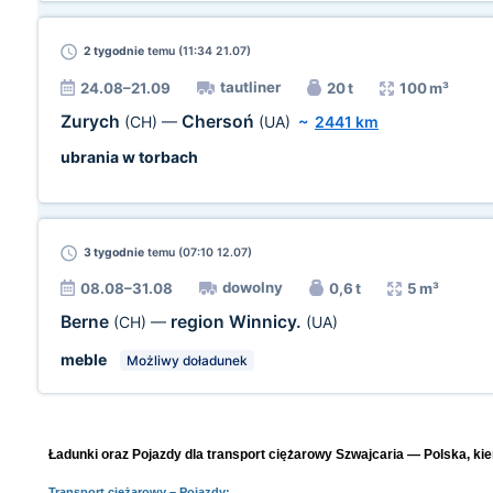
2 tygodnie
temu (11:34 21.07)
tautliner
24.08–21.09
20 t
100 m³
Zurych
Chersoń
(CH)
—
(UA)
~
2441 km
ubrania w torbach
3 tygodnie
temu (07:10 12.07)
dowolny
08.08–31.08
0,6 t
5 m³
Berne
region Winnicy.
(CH)
—
(UA)
meble
Możliwy doładunek
Ładunki oraz Pojazdy dla transport ciężarowy Szwajcaria — Polska, kie
Transport ciężarowy
– Pojazdy: