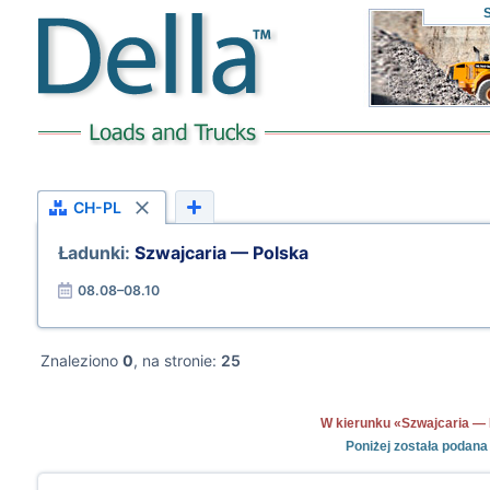
CH-PL
Ładunki:
Szwajcaria — Polska
08.08–08.10
Znaleziono
0
, na stronie:
25
W kierunku «Szwajcaria — Po
Poniżej została podana