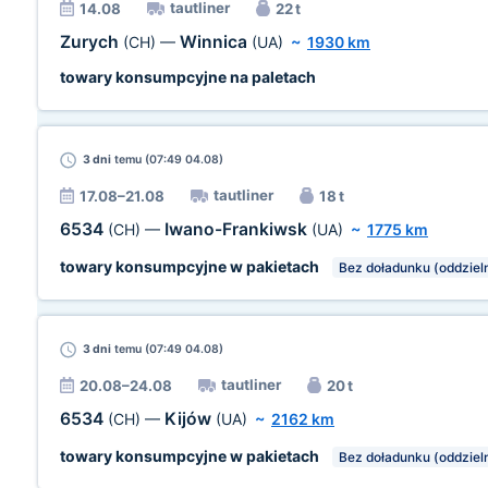
tautliner
14.08
22 t
Zurych
Winnica
(CH)
—
(UA)
~
1930 km
towary konsumpcyjne na paletach
3 dni
temu (07:49 04.08)
tautliner
17.08–21.08
18 t
6534
Iwano-Frankiwsk
(CH)
—
(UA)
~
1775 km
towary konsumpcyjne w pakietach
Bez doładunku (oddziel
3 dni
temu (07:49 04.08)
tautliner
20.08–24.08
20 t
6534
Kijów
(CH)
—
(UA)
~
2162 km
towary konsumpcyjne w pakietach
Bez doładunku (oddziel