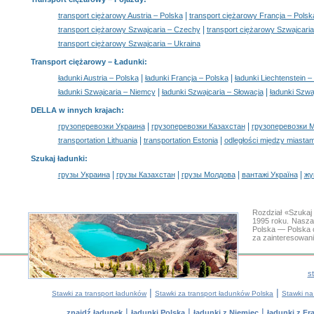
|
transport ciężarowy Austria – Polska
transport ciężarowy Francja – Polsk
|
transport ciężarowy Szwajcaria – Czechy
transport ciężarowy Szwajcaria
transport ciężarowy Szwajcaria – Ukraina
Transport ciężarowy –
Ładunki
:
|
|
ładunki Austria – Polska
ładunki Francja – Polska
ładunki Liechtenstein –
|
|
ładunki Szwajcaria – Niemcy
ładunki Szwajcaria – Słowacja
ładunki Szwa
DELLA w innych krajach
:
|
|
грузоперевозки Украина
грузоперевозки Казахстан
грузоперевозки 
|
|
transportation Lithuania
transportation Estonia
odległości między miastam
Szukaj ładunki
:
|
|
|
|
грузы Украина
грузы Казахстан
грузы Молдова
вантажі Україна
жү
Rozdział «Szukaj
1995 roku. Nasza
Polska — Polska 
za zainteresowan
s
|
|
Stawki za transport ładunków
Stawki za transport ładunków Polska
Stawki na
|
|
|
znajdź ładunek
ładunki Polska
ładunki z Niemiec
ładunki z Fra