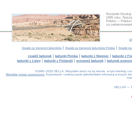
Rozdział «Szukaj
1995 roku. Nasza
Polska — Polska 
za zainteresowan
s
|
|
Stawki za transport ładunków
Stawki za transport ładunków Polska
Stawki na
|
|
|
znajdź ładunek
ładunki Polska
ładunki z Niemiec
ładunki z Fra
|
|
|
ładunki z Litwy
ładunki z Finlandii
przewieź ładunek
ładunek powrot
©1995–2026 DELLA. Wszystkie treści na tej stronie, w tym interfejs i 
Wszelkie prawa zastrzeżone.
Kopiowanie i umieszczanie jakichkolwiek informacji w innych 
tow
0.15(aws4)
090826-01:10:56
DELLA® —