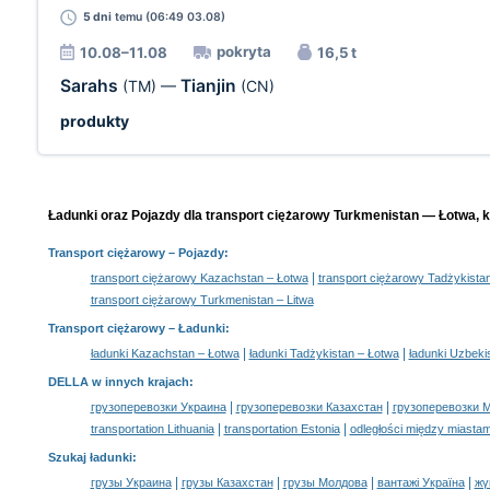
5 dni
temu (06:49 03.08)
pokryta
10.08–11.08
16,5 t
Sarahs
Tianjin
(TM)
—
(CN)
produkty
Ładunki oraz Pojazdy dla transport ciężarowy Turkmenistan — Łotwa, k
Transport ciężarowy
– Pojazdy:
|
transport ciężarowy Kazachstan – Łotwa
transport ciężarowy Tadżykista
transport ciężarowy Turkmenistan – Litwa
Transport ciężarowy –
Ładunki
:
|
|
ładunki Kazachstan – Łotwa
ładunki Tadżykistan – Łotwa
ładunki Uzbeki
DELLA w innych krajach
:
|
|
грузоперевозки Украина
грузоперевозки Казахстан
грузоперевозки 
|
|
transportation Lithuania
transportation Estonia
odległości między miastam
Szukaj ładunki
:
|
|
|
|
грузы Украина
грузы Казахстан
грузы Молдова
вантажі Україна
жү