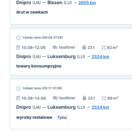
Dnipro
Bissen
(UA)
—
(LU)
~
2655 km
drut w cewkach
1 dzień
temu (06:09 07.08)
tautliner
10.08–12.08
23 t
82 m³
Dnipro
Luksemburg
(UA)
—
(LU)
~
2524 km
towary konsumpcyjne
1 dzień
temu (05:17 07.08)
tautliner
10.08–14.08
23 t
86 m³
Dnipro
Luksemburg
(UA)
—
(LU)
~
2524 km
wyroby metalowe
Tylna