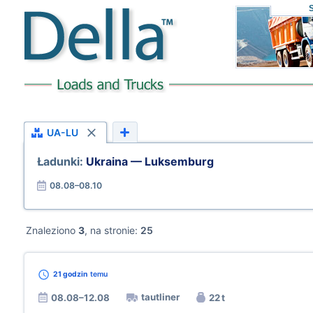
UA-LU
Ładunki:
Ukraina — Luksemburg
08.08–08.10
Znaleziono
3
, na stronie:
25
21 godzin
temu
tautliner
08.08–12.08
22 t