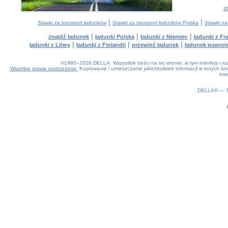
s
|
|
Stawki za transport ładunków
Stawki za transport ładunków Polska
Stawki na
|
|
|
znajdź ładunek
ładunki Polska
ładunki z Niemiec
ładunki z Fra
|
|
|
ładunki z Litwy
ładunki z Finlandii
przewieź ładunek
ładunek powrot
©1995–2026 DELLA. Wszystkie treści na tej stronie, w tym interfejs i 
Wszelkie prawa zastrzeżone.
Kopiowanie i umieszczanie jakichkolwiek informacji w innych 
tow
0.19(aws3)
080826-14:23:25
DELLA® —