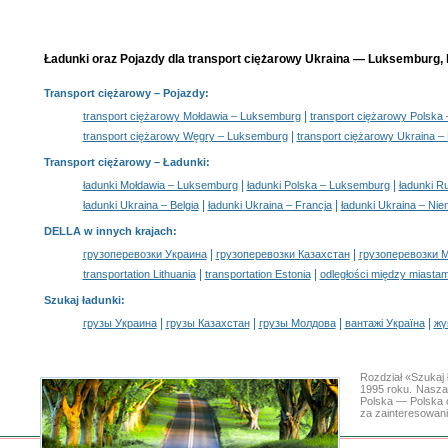
Ładunki oraz Pojazdy dla transport ciężarowy Ukraina — Luksemburg, 
Transport ciężarowy
– Pojazdy:
|
transport ciężarowy Mołdawia – Luksemburg
transport ciężarowy Polska
|
transport ciężarowy Węgry – Luksemburg
transport ciężarowy Ukraina – 
Transport ciężarowy –
Ładunki
:
|
|
ładunki Mołdawia – Luksemburg
ładunki Polska – Luksemburg
ładunki R
|
|
ładunki Ukraina – Belgia
ładunki Ukraina – Francja
ładunki Ukraina – Ni
DELLA w innych krajach
:
|
|
грузоперевозки Украина
грузоперевозки Казахстан
грузоперевозки 
|
|
transportation Lithuania
transportation Estonia
odległości między miastam
Szukaj ładunki
:
|
|
|
|
грузы Украина
грузы Казахстан
грузы Молдова
вантажі Україна
жү
Rozdział «Szukaj
1995 roku. Nasza
Polska — Polska 
za zainteresowan