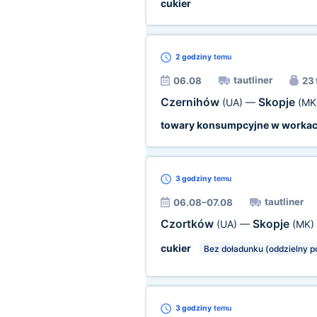
cukier
2 godziny
temu
tautliner
06.08
23 
Czernihów
Skopje
(UA)
—
(MK
towary konsumpcyjne w worka
3 godziny
temu
tautliner
06.08–07.08
Czortków
Skopje
(UA)
—
(MK)
cukier
Bez doładunku (oddzielny p
3 godziny
temu