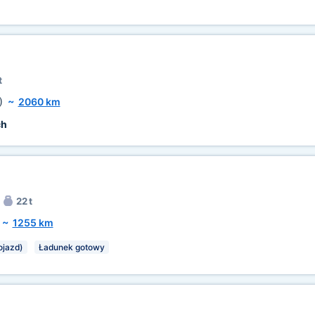
t
)
~
2060 km
ch
22 t
~
1255 km
ojazd)
Ładunek gotowy