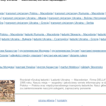
|
|
onia
transport ciężarowy Polska – Macedonia
transport ciężarowy Rumunia – Macedonia
|
|
a
transport ciężarowy Ukraina – Albania
transport ciężarowy Ukraina – Bośnia i Hercegow
|
|
óra
transport ciężarowy Ukraina – Grecja
transport ciężarowy Ukraina – Serbia
|
|
|
 Polska – Macedonia
ładunki Rumunia – Macedonia
ładunki Słowacja – Macedonia
ładunk
|
|
|
|
ładunki Ukraina – Bułgaria
ładunki Ukraina – Czarnogóra
ładunki Ukraina – Grecja
ładu
|
|
|
озки Казахстан
грузоперевозки Молдова
грузоперевозки Грузия
вантажні перевезенн
|
|
|
 Estonia
odległości między miastami
відстані між містами
distanţe rutiere
|
|
|
|
зы Молдова
вантажі Україна
жүктер Қазақстан
marfuri Moldova
náklady Slovensko
Rozdział «Szukaj ładunki / Ładunki Ukraina — Macedonia». Firma DELLA
1995 roku. Nasza misja — wygodny i jakościowy serwis informacyjny w
Polska — Polska oraz międzynarodowego transportu ładunków. Nasz główny
za zainteresowanie naszymi usługami, zapraszamy ponownie
|
strona główna
kontakty