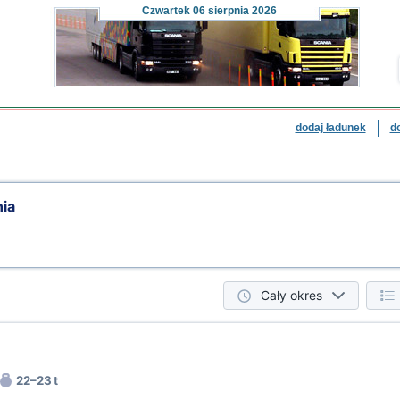
Czwartek
06 sierpnia 2026
dodaj ładunek
d
ia
Cały okres
22–23 t