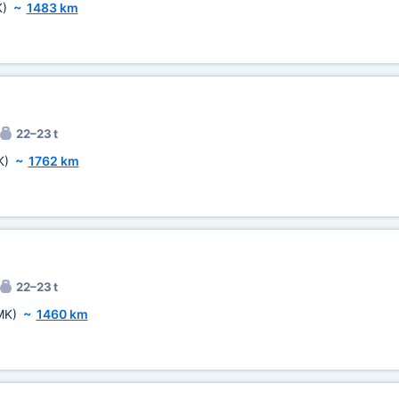
)
~
1483 km
22–23 t
K)
~
1762 km
22–23 t
MK)
~
1460 km