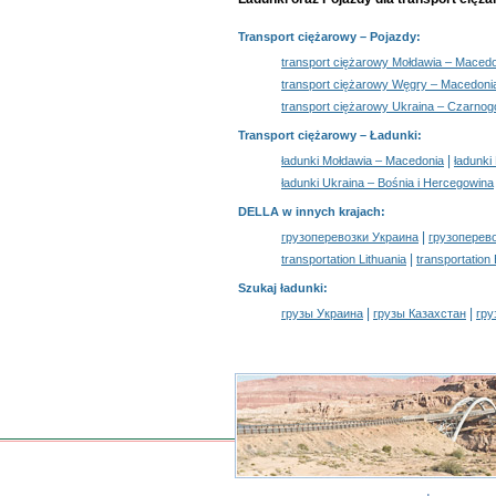
Transport ciężarowy
– Pojazdy:
transport ciężarowy Mołdawia – Maced
transport ciężarowy Węgry – Macedoni
transport ciężarowy Ukraina – Czarnog
Transport ciężarowy –
Ładunki
:
|
ładunki Mołdawia – Macedonia
ładunki
ładunki Ukraina – Bośnia i Hercegowina
DELLA w innych krajach
:
|
грузоперевозки Украина
грузоперев
|
transportation Lithuania
transportation
Szukaj ładunki
:
|
|
грузы Украина
грузы Казахстан
гру