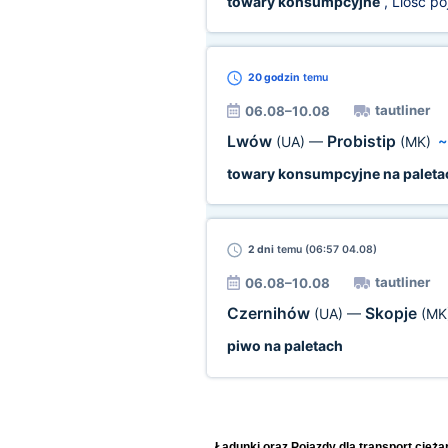
towary konsumpcyjne
, Llość p
20 godzin
temu
tautliner
06.08–10.08
Lwów
Probistip
(UA)
—
(MK)
towary konsumpcyjne na paleta
2 dni
temu (06:57 04.08)
tautliner
06.08–10.08
Czernihów
Skopje
(UA)
—
(MK
piwo na paletach
Ładunki oraz Pojazdy dla transport cięż