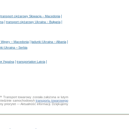
|
|
transport ciężarowy Słowacja – Macedonia
|
|
ina
transport ciężarowy Ukraina – Bułgaria
|
|
i Węgry – Macedonia
ładunki Ukraina – Albania
nki Ukraina – Serbia
|
|
я Україна
transportation Latvia
™ Transport towarowy została założona w lutym
 dziedzinie samochodowyh
transportu towarowego
 priorytet — Aktualność informacji. Dziękujemy