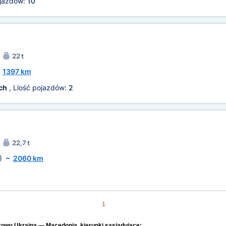
ojazdów:
10
22 t
~
1397 km
ch
, Llość pojazdów:
2
22,7 t
)
~
2060 km
1
arowy Ukraina — Macedonia, kierunki sąsiadujące: