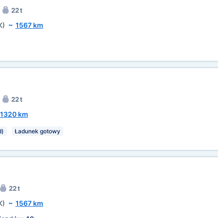
22 t
K)
~
1567 km
22 t
1320 km
d)
Ładunek gotowy
22 t
K)
~
1567 km