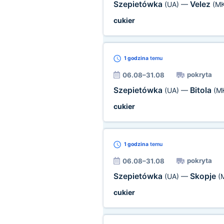
Szepietówka
Velez
(UA)
—
(MK
cukier
1 godzina
temu
pokryta
06.08–31.08
Szepietówka
Bitola
(UA)
—
(M
cukier
1 godzina
temu
pokryta
06.08–31.08
Szepietówka
Skopje
(UA)
—
(
cukier