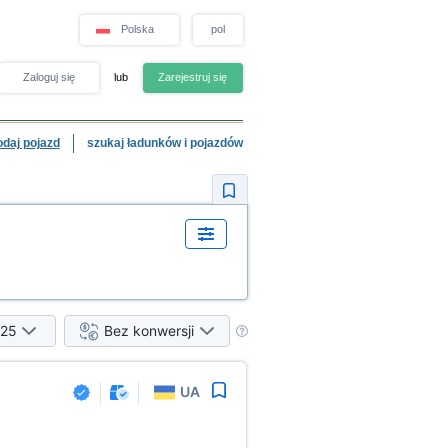
Polska
pol
Zaloguj się
lub
Zarejestruj się
odaj pojazd
szukaj ładunków i pojazdów
25
Bez konwersji
UA