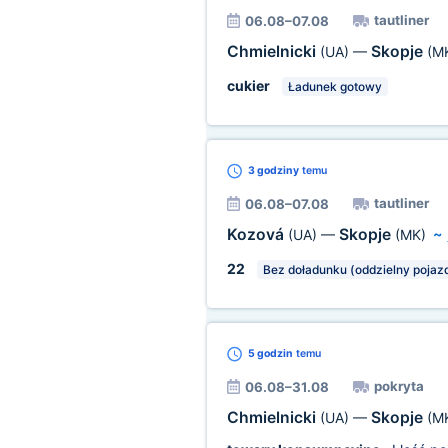
tautliner
06.08–07.08
Chmielnicki
Skopje
(UA)
—
(M
cukier
Ładunek gotowy
3 godziny
temu
tautliner
06.08–07.08
Kozová
Skopje
(UA)
—
(MK)
~
22
Bez doładunku (oddzielny pojaz
5 godzin
temu
pokryta
06.08–31.08
Chmielnicki
Skopje
(UA)
—
(M