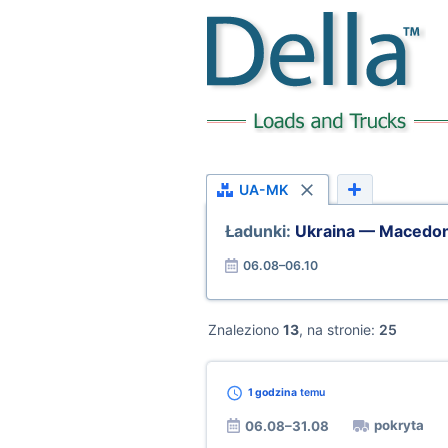
UA-MK
Ładunki:
Ukraina — Macedon
06.08–06.10
Znaleziono
13
, na stronie:
25
1 godzina
temu
pokryta
06.08–31.08