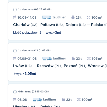
1 dzień
temu (06:22 06.08)
tautliner
10.08–11.08
23 t
100 m³
Charków
Połtawa
Dnipro
Polska
(UA)
,
(UA)
,
(UA)
—
(
Llość pojazdów:
2
(wys.=
3m
)
1 dzień
temu (13:01 05.08)
tautliner
07.08–31.08
23 t
105 m³
Lwów
Rzeszów
Poznań
Wrocław
(UA)
—
(PL)
,
(PL)
,
(
(wys.=
3,05m
)
4 dni
temu (04:15 03.08)
tautliner
08.08
22 t
100 m³
Ukraina
Polska
(UA)
—
(PL)