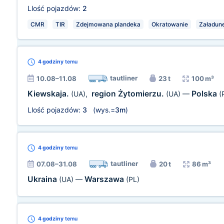
Llość pojazdów:
2
CMR
TIR
Zdejmowana plandeka
Okratowanie
Załadun
4 godziny
temu
tautliner
10.08–11.08
23 t
100 m³
Kiewskaja.
region Żytomierzu.
Polska
(UA)
,
(UA)
—
(
Llość pojazdów:
3
(wys.=
3m
)
4 godziny
temu
tautliner
07.08–31.08
20 t
86 m³
Ukraina
Warszawa
(UA)
—
(PL)
4 godziny
temu