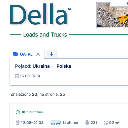
UA-PL
Pojazd:
Ukraina — Polska
07.08–07.10
Znaleziono
23
, na stronie:
25
18 minut
temu
tautliner
12.08–21.08
22 t
92 m³