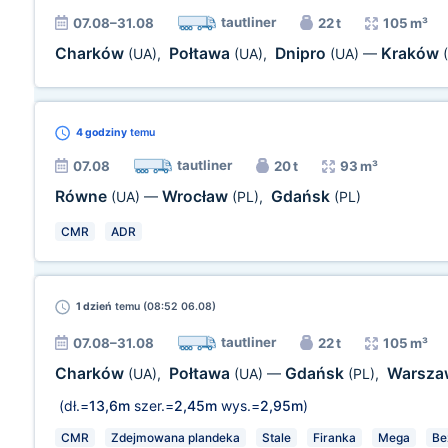
tautliner
07.08–31.08
22 t
105 m³
Charków
Połtawa
Dnipro
Kraków
(UA)
,
(UA)
,
(UA)
—
4 godziny
temu
tautliner
07.08
20 t
93 m³
Równe
Wrocław
Gdańsk
(UA)
—
(PL)
,
(PL)
CMR
ADR
1 dzień
temu (08:52 06.08)
tautliner
07.08–31.08
22 t
105 m³
Charków
Połtawa
Gdańsk
Warsz
(UA)
,
(UA)
—
(PL)
,
(dł.=
13,6m
szer.=
2,45m
wys.=
2,95m
)
CMR
Zdejmowana plandeka
Stale
Firanka
Mega
Be