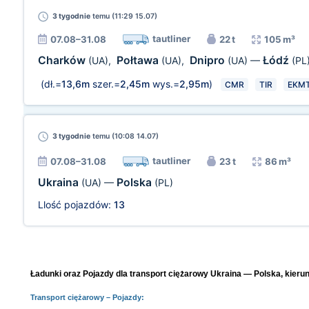
3 tygodnie
temu (11:29 15.07)
tautliner
07.08–31.08
22 t
105 m³
Charków
Połtawa
Dnipro
Łódź
(UA)
,
(UA)
,
(UA)
—
(PL
(dł.=
13,6m
szer.=
2,45m
wys.=
2,95m
)
CMR
TIR
EKM
3 tygodnie
temu (10:08 14.07)
tautliner
07.08–31.08
23 t
86 m³
Ukraina
Polska
(UA)
—
(PL)
Llość pojazdów:
13
Ładunki oraz Pojazdy dla transport ciężarowy Ukraina — Polska, kierun
Transport ciężarowy
– Pojazdy: