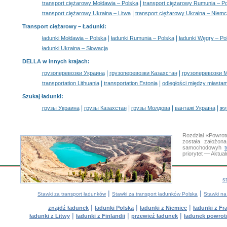
|
transport ciężarowy Mołdawia – Polska
transport ciężarowy Rumunia – P
|
transport ciężarowy Ukraina – Litwa
transport ciężarowy Ukraina – Niem
Transport ciężarowy –
Ładunki
:
|
|
ładunki Mołdawia – Polska
ładunki Rumunia – Polska
ładunki Węgry – Po
ładunki Ukraina – Słowacja
DELLA w innych krajach
:
|
|
грузоперевозки Украина
грузоперевозки Казахстан
грузоперевозки 
|
|
transportation Lithuania
transportation Estonia
odległości między miastam
Szukaj ładunki
:
|
|
|
|
грузы Украина
грузы Казахстан
грузы Молдова
вантажі Україна
жү
Rozdział «Powrot
została założon
samochodowyh
priorytet — Aktua
s
|
|
Stawki za transport ładunków
Stawki za transport ładunków Polska
Stawki na
|
|
|
znajdź ładunek
ładunki Polska
ładunki z Niemiec
ładunki z Fra
|
|
|
ładunki z Litwy
ładunki z Finlandii
przewieź ładunek
ładunek powrot