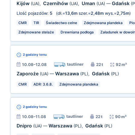
Kijów
Czernihów
Uman
Gdańsk
(UA)
,
(UA)
,
(UA)
—
(P
Llość pojazdów:
5
(dł.=
13,6m
szer.=
2,48m
wys.=
2,75m
)
CMR
TIR
Świadectwo celne
Zdejmowana plandeka
Pl
Zdejmowane stelaże
Drewniana podłoga
Załadunek w dowoln
2 godziny
temu
tautliner
10.08–12.08
22 t
92 m³
Zaporoże
Warszawa
Gdańsk
(UA)
—
(PL)
,
(PL)
CMR
ADR: 3.6.8.
Zdejmowana plandeka
2 godziny
temu
tautliner
10.08–11.08
22 t
90 m³
Dnipro
Warszawa
Gdańsk
(UA)
—
(PL)
,
(PL)