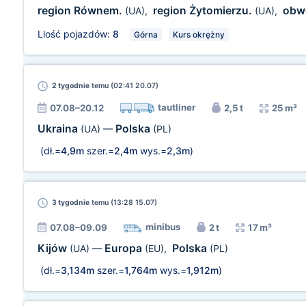
region Równem.
region Żytomierzu.
obw
(UA)
,
(UA)
,
Llość pojazdów:
8
Górna
Kurs okrężny
2 tygodnie
temu (02:41 20.07)
tautliner
07.08–20.12
2,5 t
25 m³
Ukraina
Polska
(UA)
—
(PL)
(dł.=
4,9m
szer.=
2,4m
wys.=
2,3m
)
3 tygodnie
temu (13:28 15.07)
minibus
07.08–09.09
2 t
17 m³
Kijów
Europa
Polska
(UA)
—
(EU)
,
(PL)
(dł.=
3,134m
szer.=
1,764m
wys.=
1,912m
)