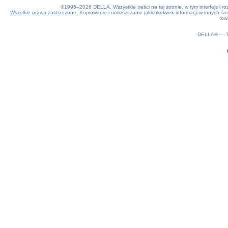
©1995–2026 DELLA. Wszystkie treści na tej stronie, w tym interfejs i 
Wszelkie prawa zastrzeżone.
Kopiowanie i umieszczanie jakichkolwiek informacji w innych 
tow
0.16(aws2)
070826-13:45:43
DELLA® —