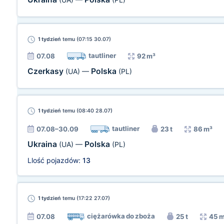
1 tydzień
temu (07:15 30.07)
tautliner
07.08
92 m³
Czerkasy
Polska
(UA)
—
(PL)
1 tydzień
temu (08:40 28.07)
tautliner
07.08–30.09
23 t
86 m³
Ukraina
Polska
(UA)
—
(PL)
Llość pojazdów:
13
1 tydzień
temu (17:22 27.07)
ciężarówka do zboża
07.08
25 t
45 