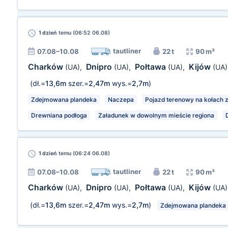
1 dzień
temu (06:52 06.08)
tautliner
07.08–10.08
22 t
90 m³
Charków
Dnipro
Połtawa
Kijów
(UA)
,
(UA)
,
(UA)
,
(UA)
(dł.=
13,6m
szer.=
2,47m
wys.=
2,7m
)
Zdejmowana plandeka
Naczepa
Pojazd terenowy na kołach z
Drewniana podłoga
Załadunek w dowolnym mieście regiona
1 dzień
temu (06:24 06.08)
tautliner
07.08–10.08
22 t
90 m³
Charków
Dnipro
Połtawa
Kijów
(UA)
,
(UA)
,
(UA)
,
(UA)
(dł.=
13,6m
szer.=
2,47m
wys.=
2,7m
)
Zdejmowana plandeka