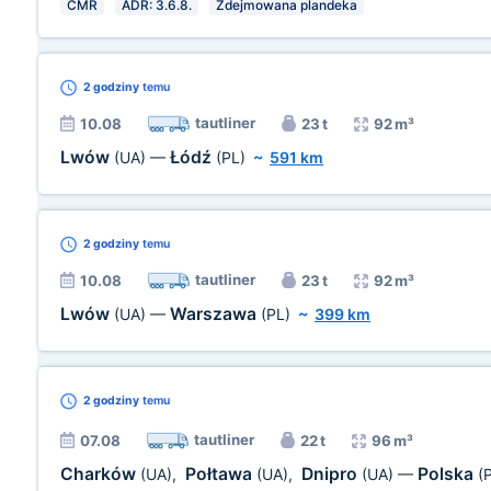
CMR
ADR: 3.6.8.
Zdejmowana plandeka
2 godziny
temu
tautliner
10.08
23 t
92 m³
Lwów
Łódź
(UA)
—
(PL)
~
591 km
2 godziny
temu
tautliner
10.08
23 t
92 m³
Lwów
Warszawa
(UA)
—
(PL)
~
399 km
2 godziny
temu
tautliner
07.08
22 t
96 m³
Charków
Połtawa
Dnipro
Polska
(UA)
,
(UA)
,
(UA)
—
(