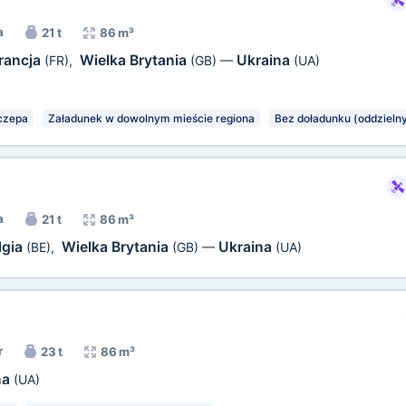
a
21 t
86 m³
rancja
Wielka Brytania
Ukraina
(FR)
,
(GB)
—
(UA)
czepa
Załadunek w dowolnym mieście regiona
Bez doładunku (oddzielny
a
21 t
86 m³
lgia
Wielka Brytania
Ukraina
(BE)
,
(GB)
—
(UA)
r
23 t
86 m³
na
(UA)