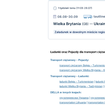
1 tydzień
temu (11:05 29.07)
tautline
08.08–30.09
Wielka Brytania
Ukrai
(GB)
—
Załadunek w dowolnym mieście regio
Ładunki oraz Pojazdy dla transport cięża
Transport ciężarowy
– Pojazdy:
transport ciężarowy Belgia – Turkmenis
transport ciężarowy Wielka Brytania – 
Transport ciężarowy –
Ładunki
:
|
ładunki Belgia – Turkmenistan
ładunki
|
ładunki Wielka Brytania – Tadżykistan
DELLA w innych krajach
:
|
грузоперевозки Украина
грузоперев
|
transportation Lithuania
transportation