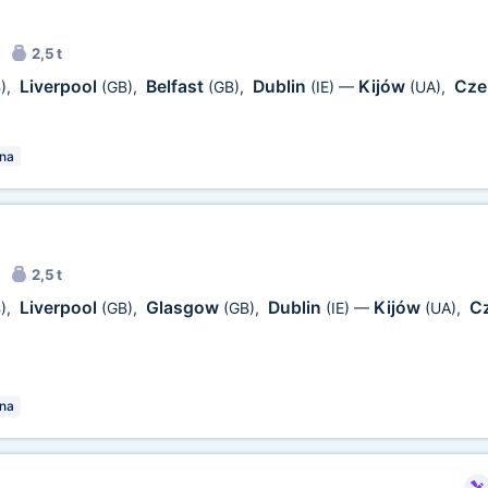
2,5 t
Liverpool
Belfast
Dublin
Kijów
Cze
)
,
(GB)
,
(GB)
,
(IE)
—
(UA)
,
na
2,5 t
Liverpool
Glasgow
Dublin
Kijów
C
)
,
(GB)
,
(GB)
,
(IE)
—
(UA)
,
na