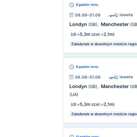
9 godzin
temu
laweta
08.08–31.08
Londyn
Manchester
(GB)
,
(GB
(dł.=
5,3m
szer.=
2,1m
)
Załadunek w dowolnym mieście regio
9 godzin
temu
laweta
08.08–31.08
Londyn
Manchester
(GB)
,
(GB
(UA)
(dł.=
5,3m
szer.=
2,1m
)
Załadunek w dowolnym mieście regio
11 godzin
temu