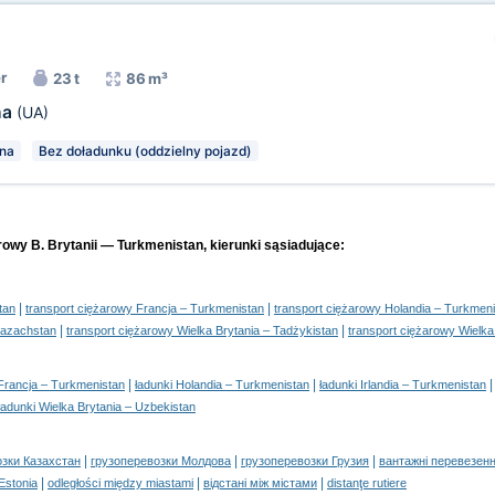
r
23 t
86 m³
na
(UA)
na
Bez doładunku (oddzielny pojazd)
rowy B. Brytanii — Turkmenistan, kierunki sąsiadujące:
|
|
tan
transport ciężarowy Francja – Turkmenistan
transport ciężarowy Holandia – Turkmen
|
|
Kazachstan
transport ciężarowy Wielka Brytania – Tadżykistan
transport ciężarowy Wielka
|
|
 Francja – Turkmenistan
ładunki Holandia – Turkmenistan
ładunki Irlandia – Turkmenistan
ładunki Wielka Brytania – Uzbekistan
|
|
|
озки Казахстан
грузоперевозки Молдова
грузоперевозки Грузия
вантажні перевезенн
|
|
|
 Estonia
odległości między miastami
відстані між містами
distanţe rutiere