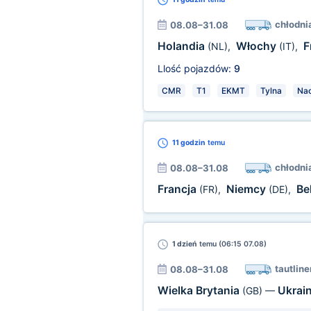
chłodni
08.08–31.08
Holandia
Włochy
F
(NL)
,
(IT)
,
Llość pojazdów:
9
CMR
T1
EKMT
Tylna
Na
11 godzin
temu
chłodni
08.08–31.08
Francja
Niemcy
Be
(FR)
,
(DE)
,
1 dzień
temu (06:15 07.08)
tautline
08.08–31.08
Wielka Brytania
Ukrai
(GB)
—