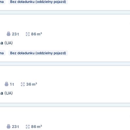
na
Bez doładunku (oddzielny pojazd)
23 t
86 m³
na
(UA)
na
Bez doładunku (oddzielny pojazd)
1 t
36 m³
na
(UA)
23 t
86 m³