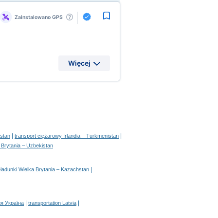
Zainstalowano GPS
Więcej
|
|
istan
transport ciężarowy Irlandia – Turkmenistan
 Brytania – Uzbekistan
|
|
ładunki Wielka Brytania – Kazachstan
|
|
я Україна
transportation Latvia