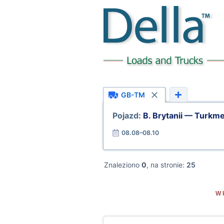
GB-TM
Pojazd:
B. Brytanii — Turkm
08.08–08.10
Znaleziono
0
, na stronie:
25
W k