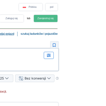
Polska
pol
Zaloguj się
lub
Zarejestruj się
odaj pojazd
szukaj ładunków i pojazdów
25
Bez konwersji
acji.