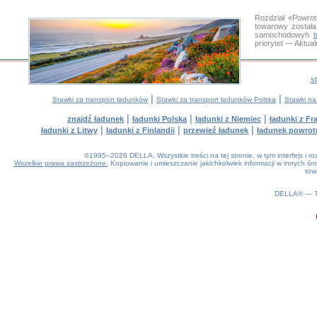
Rozdział «Powrot
towarowy została
samochodowyh
priorytet — Aktua
s
|
|
Stawki za transport ładunków
Stawki za transport ładunków Polska
Stawki na
|
|
|
znajdź ładunek
ładunki Polska
ładunki z Niemiec
ładunki z Fra
|
|
|
ładunki z Litwy
ładunki z Finlandii
przewieź ładunek
ładunek powrot
©1995–2026 DELLA. Wszystkie treści na tej stronie, w tym interfejs i 
Wszelkie prawa zastrzeżone.
Kopiowanie i umieszczanie jakichkolwiek informacji w innych 
tow
0.21(aws2)
080826-22:58:06
DELLA® —