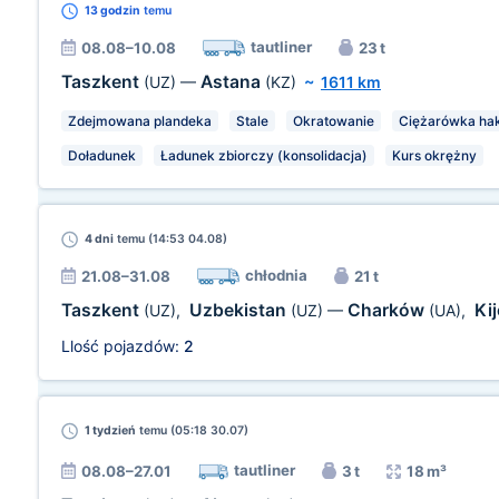
13 godzin
temu
tautliner
08.08–10.08
23 t
Taszkent
Astana
(UZ)
—
(KZ)
~
1611 km
Zdejmowana plandeka
Stale
Okratowanie
Ciężarówka ha
Doładunek
Ładunek zbiorczy (konsolidacja)
Kurs okrężny
4 dni
temu (14:53 04.08)
chłodnia
21.08–31.08
21 t
Taszkent
Uzbekistan
Charków
Ki
(UZ)
,
(UZ)
—
(UA)
,
Llość pojazdów:
2
1 tydzień
temu (05:18 30.07)
tautliner
08.08–27.01
3 t
18 m³