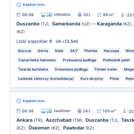
9 godzin
temu
chłodnia
08.08
20 t
86 m³
-22 
Duszanbe
Samarkanda
Karaganda
(TJ)
,
(UZ)
—
(KZ)
,
(KZ)
Llość pojazdów:
6
(dł.=
13,5m
)
Boczna
Górna
Stale
24/7
Plomba
Naczepa
Wind
Ciężarówka hakowiec
Przesuwna podłoga
Podnośnik palet
Twarda burtówka
Drewniana podłoga
Timber trailer
Mega
Ładunek zbiorczy (konsolidacja)
Kurs okrężny
Pilnie
Reje
9 godzin
temu
tautliner
08.08
24 t
105 m³
-22
Ankara
Aszchabad
Duszanbe
Tasz
(TR)
,
(TM)
,
(TJ)
,
Öskemen
Pawłodar
(KZ)
,
(KZ)
,
(KZ)