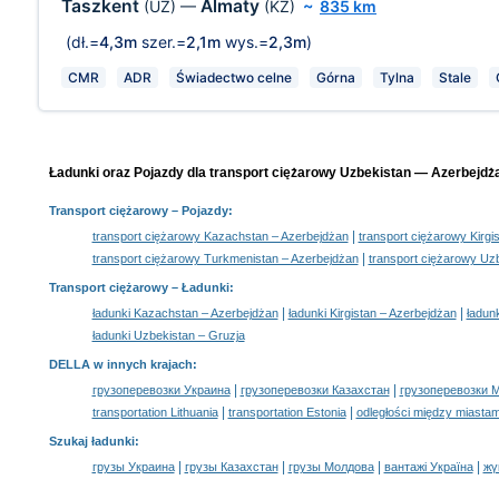
Taszkent
Almaty
(UZ)
—
(KZ)
~
835 km
(dł.=
4,3m
szer.=
2,1m
wys.=
2,3m
)
CMR
ADR
Świadectwo celne
Górna
Tylna
Stale
Ładunki oraz Pojazdy dla transport ciężarowy Uzbekistan — Azerbejdża
Transport ciężarowy
– Pojazdy:
|
transport ciężarowy Kazachstan – Azerbejdżan
transport ciężarowy Kirgi
|
transport ciężarowy Turkmenistan – Azerbejdżan
transport ciężarowy Uz
Transport ciężarowy –
Ładunki
:
|
|
ładunki Kazachstan – Azerbejdżan
ładunki Kirgistan – Azerbejdżan
ładun
ładunki Uzbekistan – Gruzja
DELLA w innych krajach
:
|
|
грузоперевозки Украина
грузоперевозки Казахстан
грузоперевозки 
|
|
transportation Lithuania
transportation Estonia
odległości między miastam
Szukaj ładunki
:
|
|
|
|
грузы Украина
грузы Казахстан
грузы Молдова
вантажі Україна
жү