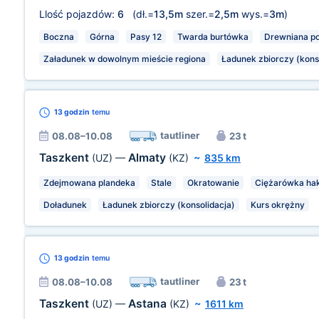
Llość pojazdów:
6
(dł.=
13,5m
szer.=
2,5m
wys.=
3m
)
Boczna
Górna
Pasy 12
Twarda burtówka
Drewniana p
Załadunek w dowolnym mieście regiona
Ładunek zbiorczy (kons
13 godzin
temu
tautliner
08.08–10.08
23 t
Taszkent
Almaty
(UZ)
—
(KZ)
~
835 km
Zdejmowana plandeka
Stale
Okratowanie
Ciężarówka ha
Doładunek
Ładunek zbiorczy (konsolidacja)
Kurs okrężny
13 godzin
temu
tautliner
08.08–10.08
23 t
Taszkent
Astana
(UZ)
—
(KZ)
~
1611 km