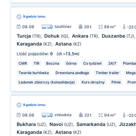
9 godzin
temu
tautliner
08.08
20 t
86 m³
-22 
Turcja
Dohuk
Ankara
Duszanbe
(TR)
,
(IQ)
,
(TR)
,
(TJ)
Karaganda
Astana
(KZ)
,
(KZ)
Llość pojazdów:
6
(dł.=
13,5m
)
CMR
TIR
Boczna
Górna
Co tydzień
24/7
Plomba
Twarda burtówka
Drewniana podłoga
Timber trailer
Mega
Ładunek zbiorczy (konsolidacja)
Kurs okrężny
Pilnie
Pro
9 godzin
temu
chłodnia
08.08
22 t
94 m³
-22 
Bukhara
Navoi
Samarkanda
Jizzak
(UZ)
,
(UZ)
,
(UZ)
,
Karaganda
Astana
(KZ)
,
(KZ)