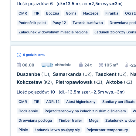
Llość pojazdów:
6
(dł.=
13,5m
szer.=
2,5m
wys.=
3m
)
CMR
TIR
Boczna
Górna
Naczepa
Firanka
Okrat
Podnośnik palet
Pasy 12
Twarda burtówka
Drewniana pod
Załadunek w dowolnym mieście regiona
Ładunek zbiorczy (kons
9 godzin
temu
chłodnia
08.08
24 t
105 m³
-2
Duszanbe
Samarkanda
Taszkent
N
(TJ)
,
(UZ)
,
(UZ)
,
Kokczetaw
Pietropawłowsk
Aktobe
(KZ)
,
(KZ)
,
(KZ)
Llość pojazdów:
10
(dł.=
13,5m
szer.=
2,5m
wys.=
3m
)
CMR
TIR
ADR: 12
Atest higieniczny
Sanitary certificate
Codziennie
Pojazd terenowy na kołach z niskim ciśnieniem
W
Drewniana podłoga
Timber trailer
Mega
Załadunek w dow
Pilnie
Ładunek łatwo psujący się
Rejestrator temperatury