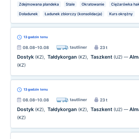
Zdejmowana plandeka
Stale
Okratowanie
Ciężarówka ha
Doładunek
Ładunek zbiorczy (konsolidacja)
Kurs okrężny
13 godzin
temu
tautliner
08.08–10.08
23 t
Dostyk
Tałdykorgan
Taszkent
Alm
(KZ)
,
(KZ)
,
(UZ)
—
(KZ)
13 godzin
temu
tautliner
08.08–10.08
23 t
Dostyk
Tałdykorgan
Taszkent
Alm
(KZ)
,
(KZ)
,
(UZ)
—
(KZ)