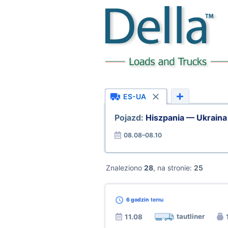
ES-UA
Pojazd:
Hiszpania — Ukraina
08.08–08.10
Znaleziono
28
, na stronie:
25
6 godzin
temu
tautliner
11.08