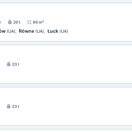
a
20 t
86 m³
ów
Równe
Łuck
(UA)
,
(UA)
,
(UA)
23 t
23 t