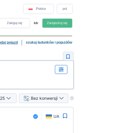
Polska
pol
Zaloguj się
lub
Zarejestruj się
odaj pojazd
szukaj ładunków i pojazdów
25
Bez konwersji
UA