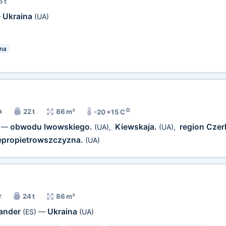
5 t
Ukraina
—
(UA)
na
0
a
22 t
86 m³
-20 +15 C
obwodu lwowskiego.
Kiewskaja.
region Czer
—
(UA)
,
(UA)
,
epropietrowszczyzna.
(UA)
r
24 t
86 m³
ander
Ukraina
(ES)
—
(UA)