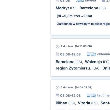
laweta
08.08
2,
Madryt
Barcelona
(ES)
,
(ES)
(dł.=
5,3m
szer.=
2,1m
)
Załadunek w dowolnym mieście regio
2 dni
temu (14:10 05.08)
chłodni
08.08–12.08
Barcelona
Walencja
(ES)
,
(ES)
region Żytomierzu.
Dni
(UA)
,
2 dni
temu (14:08 05.08)
tautline
08.08–12.08
Bilbao
Vitoria
Sant
(ES)
,
(ES)
,