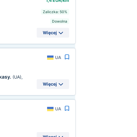
1,4 EUR/km
Zaliczka: 50%
Dowolna
Więcej
UA
kasy.
(UA)
,
Więcej
UA
Więcej