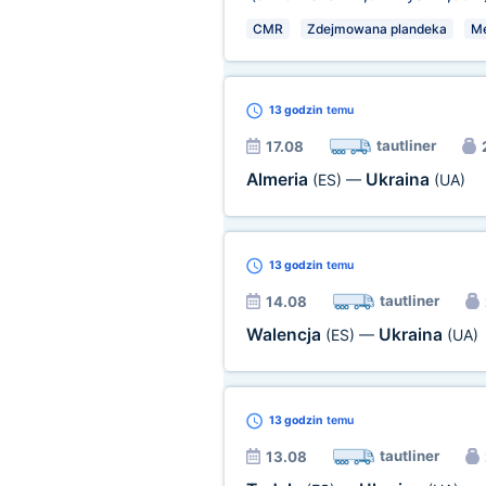
CMR
Zdejmowana plandeka
M
13 godzin
temu
tautliner
17.08
Almeria
Ukraina
(ES)
—
(UA)
13 godzin
temu
tautliner
14.08
Walencja
Ukraina
(ES)
—
(UA)
13 godzin
temu
tautliner
13.08