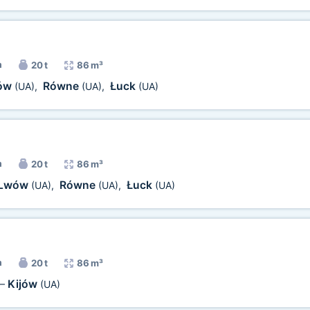
a
20 t
86 m³
ów
Równe
Łuck
(UA)
,
(UA)
,
(UA)
a
20 t
86 m³
Lwów
Równe
Łuck
(UA)
,
(UA)
,
(UA)
a
20 t
86 m³
Kijów
—
(UA)