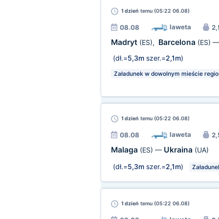
1 dzień
temu (05:22 06.08)
laweta
08.08
2,
Madryt
Barcelona
(ES)
,
(ES)
(dł.=
5,3m
szer.=
2,1m
)
Załadunek w dowolnym mieście regio
1 dzień
temu (05:22 06.08)
laweta
08.08
2,
Malaga
Ukraina
(ES)
—
(UA)
(dł.=
5,3m
szer.=
2,1m
)
Załadune
1 dzień
temu (05:22 06.08)