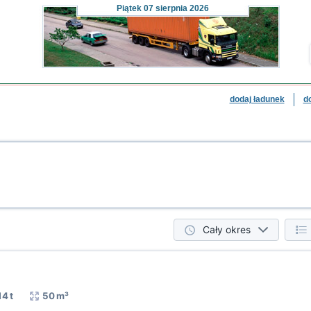
Piątek
07 sierpnia 2026
dodaj ładunek
d
Cały okres
14 t
50 m³