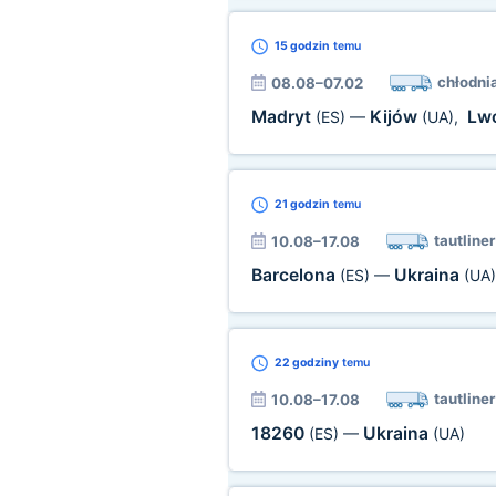
15 godzin
temu
chłodni
08.08–07.02
Madryt
Kijów
Lw
(ES)
—
(UA)
,
21 godzin
temu
tautliner
10.08–17.08
Barcelona
Ukraina
(ES)
—
(UA)
22 godziny
temu
tautliner
10.08–17.08
18260
Ukraina
(ES)
—
(UA)