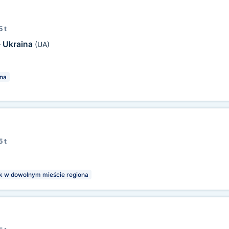
5 t
Ukraina
—
(UA)
na
5 t
k w dowolnym mieście regiona