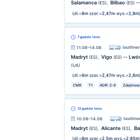
Salamanca
Bilbao
(ES)
,
(ES)
(dł.=
8m
szer.=
2,47m
wys.=
2,8m
7 godzin
temu
tautliner
11.08–14.08
Madryt
Vigo
Lw
(ES)
,
(ES)
—
(UA)
(dł.=
6m
szer.=
2,47m
wys.=
2,8m
CMR
T1
ADR: 2-9
Zdejmowa
12 godzin
temu
tautline
10.08–14.08
Madryt
Alicante
Ba
(ES)
,
(ES)
,
(dł.=
8m
szer.=
2,5m
wys.=
2,85m