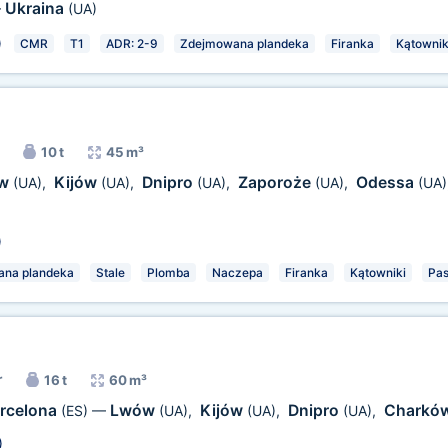
Ukraina
—
(UA)
)
CMR
T1
ADR: 2-9
Zdejmowana plandeka
Firanka
Kątownik
10 t
45 m³
ów
Kijów
Dnipro
Zaporoże
Odessa
(UA)
,
(UA)
,
(UA)
,
(UA)
,
(UA)
)
na plandeka
Stale
Plomba
Naczepa
Firanka
Kątowniki
Pa
r
16 t
60 m³
rcelona
Lwów
Kijów
Dnipro
Charkó
(ES)
—
(UA)
,
(UA)
,
(UA)
,
)