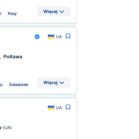
Więcej
i
Pasy
UA
Połtawa
,
Więcej
sy
Doładunek
UA
w
(UA)