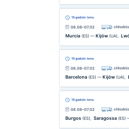
15 godzin
temu
chłodni
08.08–07.02
Murcia
Kijów
Lw
(ES)
—
(UA)
,
15 godzin
temu
chłodni
08.08–07.02
Barcelona
Kijów
(ES)
—
(UA)
,
15 godzin
temu
chłodni
08.08–07.02
Burgos
Saragossa
(ES)
,
(ES)