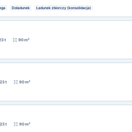
ega
Doładunek
Ładunek zbiorczy (konsolidacja)
23 t
90 m³
23 t
90 m³
23 t
90 m³