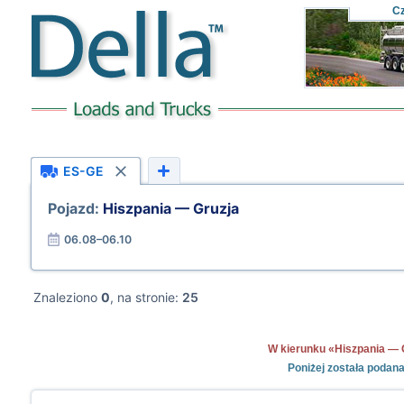
C
ES-GE
Pojazd:
Hiszpania — Gruzja
06.08–06.10
Znaleziono
0
, na stronie:
25
W kierunku «Hiszpania — Gr
Poniżej została podan