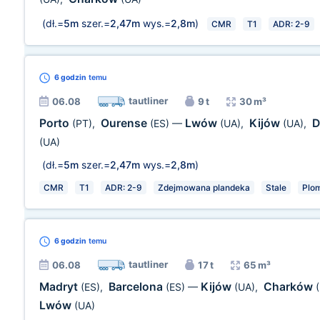
(dł.=
5m
szer.=
2,47m
wys.=
2,8m
)
CMR
T1
ADR: 2-9
6 godzin
temu
tautliner
06.08
9 t
30 m³
Porto
Ourense
Lwów
Kijów
D
(PT)
,
(ES)
—
(UA)
,
(UA)
,
(UA)
(dł.=
5m
szer.=
2,47m
wys.=
2,8m
)
CMR
T1
ADR: 2-9
Zdejmowana plandeka
Stale
Plo
6 godzin
temu
tautliner
06.08
17 t
65 m³
Madryt
Barcelona
Kijów
Charków
(ES)
,
(ES)
—
(UA)
,
Lwów
(UA)