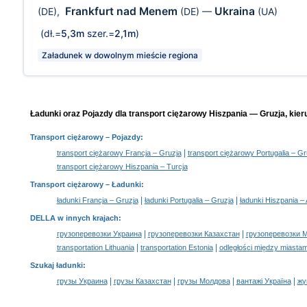
Frankfurt nad Menem
Ukraina
(DE)
,
(DE)
—
(UA)
(dł.=
5,3m
szer.=
2,1m
)
Załadunek w dowolnym mieście regiona
Ładunki oraz Pojazdy dla transport ciężarowy Hiszpania — Gruzja, kier
Transport ciężarowy
– Pojazdy:
|
transport ciężarowy Francja – Gruzja
transport ciężarowy Portugalia – Gr
transport ciężarowy Hiszpania – Turcja
Transport ciężarowy –
Ładunki
:
|
|
ładunki Francja – Gruzja
ładunki Portugalia – Gruzja
ładunki Hiszpania –
DELLA w innych krajach
:
|
|
грузоперевозки Украина
грузоперевозки Казахстан
грузоперевозки 
|
|
transportation Lithuania
transportation Estonia
odległości między miastam
Szukaj ładunki
:
|
|
|
|
грузы Украина
грузы Казахстан
грузы Молдова
вантажі Україна
жү