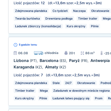
Llość pojazdów:
12
(dł.=
13,6m
szer.=
2,5m
wys.=
3m
)
Zdejmowana plandeka
Co tydzień
Naczepa
Okratowanie
Twarda burtówka
Drewniana podłoga
Timber trailer
Mega
Ładunek zbiorczy (konsolidacja)
Kurs okrężny
Pilnie
5 godzin
temu
chłodnia
06.08
20 t
86 m³
-25
Lizbona
Barcelona
Paryż
Antwerpia
(PT)
,
(ES)
,
(FR)
,
Karaganda
Almaty
(KZ)
,
(KZ)
Llość pojazdów:
7
(dł.=
13,6m
szer.=
2,5m
wys.=
3m
)
Zdejmowana plandeka
Stale
24/7
Okratowanie
Podnośn
Timber trailer
Mega
Załadunek w dowolnym mieście regiona
Kurs okrężny
Pilnie
Ładunek łatwo psujący się
Prom
Re