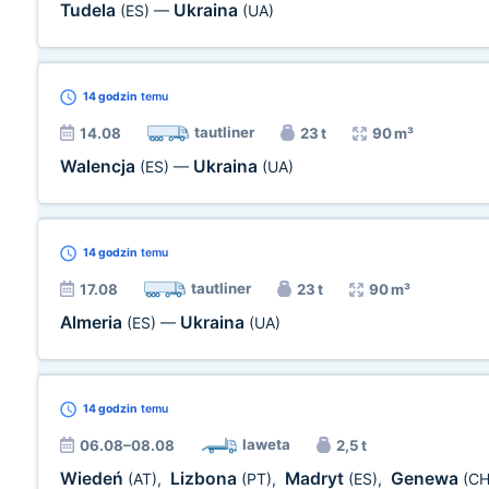
Tudela
Ukraina
(ES)
—
(UA)
14 godzin
temu
tautliner
14.08
23 t
90 m³
Walencja
Ukraina
(ES)
—
(UA)
14 godzin
temu
tautliner
17.08
23 t
90 m³
Almeria
Ukraina
(ES)
—
(UA)
14 godzin
temu
laweta
06.08–08.08
2,5 t
Wiedeń
Lizbona
Madryt
Genewa
(AT)
,
(PT)
,
(ES)
,
(CH