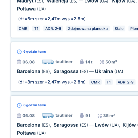
Madryt
Walencja
Lwów
Kijów
(ES)
,
(ES)
—
(UA)
,
(UA)
,
Połtawa
(UA)
(dł.=
6m
szer.=
2,47m
wys.=
2,8m
)
CMR
T1
ADR: 2-9
Zdejmowana plandeka
Stale
Plo
6 godzin
temu
tautliner
06.08
14 t
50 m³
Barcelona
Saragossa
Ukraina
(ES)
,
(ES)
—
(UA)
(dł.=
8m
szer.=
2,47m
wys.=
2,8m
)
CMR
T1
ADR: 2-9
6 godzin
temu
tautliner
06.08
9 t
35 m³
Barcelona
Saragossa
Lwów
Kijów
(ES)
,
(ES)
—
(UA)
,
Połtawa
(UA)