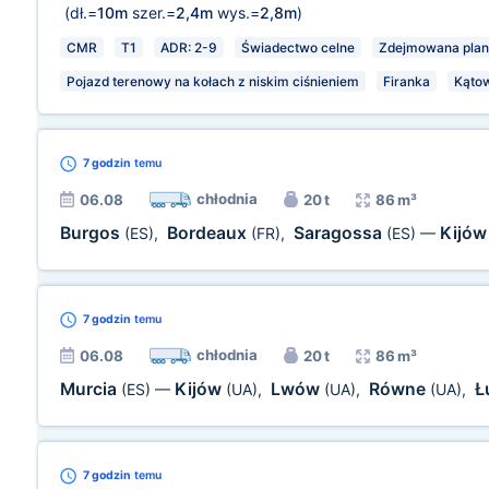
(dł.=
10m
szer.=
2,4m
wys.=
2,8m
)
CMR
T1
ADR: 2-9
Świadectwo celne
Zdejmowana pla
Pojazd terenowy na kołach z niskim ciśnieniem
Firanka
Kątow
7 godzin
temu
chłodnia
06.08
20 t
86 m³
Burgos
Bordeaux
Saragossa
Kijó
(ES)
,
(FR)
,
(ES)
—
7 godzin
temu
chłodnia
06.08
20 t
86 m³
Murcia
Kijów
Lwów
Równe
Ł
(ES)
—
(UA)
,
(UA)
,
(UA)
,
7 godzin
temu