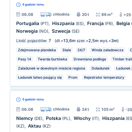
5 godzin
temu
chłodnia
06.08
20 t
86 m³
+25
Portugalia
Hiszpania
Francja
Belgia
(PT)
,
(ES)
,
(FR)
,
Norwegia
Szwecja
(NO)
,
(SE)
Llość pojazdów:
7
(dł.=
13,6m
szer.=
2,5m
wys.=
3m
)
Zdejmowana plandeka
Stale
24/7
Winda załadowcza
O
Pasy 14
Twarda burtówka
Drewniana podłoga
Timber trai
Załadunek w dowolnym mieście regiona
Doładunek
Ładunek z
Ładunek łatwo psujący się
Prom
Rejestrator temperatury
5 godzin
temu
chłodnia
06.08
24 t
105 m³
-2
Niemcy
Polska
Włochy
Hiszpania
(DE)
,
(PL)
,
(IT)
,
(ES
Aktau
(KZ)
,
(KZ)