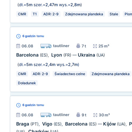
(dł.=
5m
szer.=
2,47m
wys.=
2,8m
)
CMR
T1
ADR: 2-9
Zdejmowana plandeka
Stale
Plo
6 godzin
temu
tautliner
06.08
7 t
25 m³
Barcelona
Lyon
Ukraina
(ES)
,
(FR)
—
(UA)
(dł.=
5m
szer.=
2,4m
wys.=
2,7m
)
CMR
ADR: 2-9
Świadectwo celne
Zdejmowana plandeka
Doładunek
6 godzin
temu
tautliner
06.08
9 t
30 m³
Braga
Vigo
Barcelona
Kijów
P
(PT)
,
(ES)
,
(ES)
—
(UA)
,
Charków
(UA)
,
(UA)