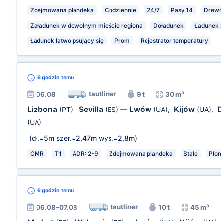
Zdejmowana plandeka
Codziennie
24/7
Pasy 14
Drewn
Załadunek w dowolnym mieście regiona
Doładunek
Ładunek z
Ładunek łatwo psujący się
Prom
Rejestrator temperatury
6 godzin
temu
tautliner
06.08
9 t
30 m³
Lizbona
Sevilla
Lwów
Kijów
(PT)
,
(ES)
—
(UA)
,
(UA)
,
(UA)
(dł.=
5m
szer.=
2,47m
wys.=
2,8m
)
CMR
T1
ADR: 2-9
Zdejmowana plandeka
Stale
Plo
6 godzin
temu
tautliner
06.08–07.08
10 t
45 m³