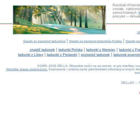
Rozdział «Powrot
została założon
samochodowyh
priorytet — Aktua
s
|
|
Stawki za transport ładunków
Stawki za transport ładunków Polska
Stawki na
|
|
|
znajdź ładunek
ładunki Polska
ładunki z Niemiec
ładunki z Fra
|
|
|
ładunki z Litwy
ładunki z Finlandii
przewieź ładunek
ładunek powrot
©1995–2026 DELLA. Wszystkie treści na tej stronie, w tym interfejs i 
Wszelkie prawa zastrzeżone.
Kopiowanie i umieszczanie jakichkolwiek informacji w innych 
tow
0.17(aws2)
060826-23:19:58
DELLA® —