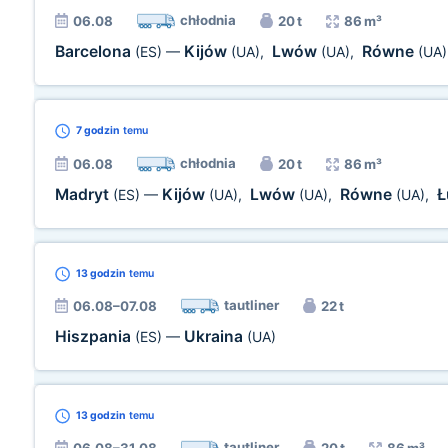
chłodnia
06.08
20 t
86 m³
Barcelona
Kijów
Lwów
Równe
(ES)
—
(UA)
,
(UA)
,
(UA)
7 godzin
temu
chłodnia
06.08
20 t
86 m³
Madryt
Kijów
Lwów
Równe
Ł
(ES)
—
(UA)
,
(UA)
,
(UA)
,
13 godzin
temu
tautliner
06.08–07.08
22 t
Hiszpania
Ukraina
(ES)
—
(UA)
13 godzin
temu
tautliner