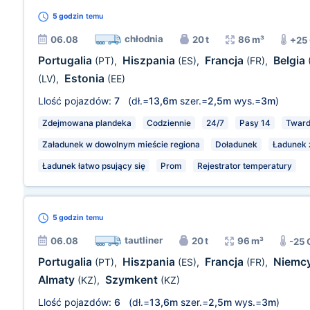
5 godzin
temu
chłodnia
06.08
20 t
86 m³
+25
Portugalia
Hiszpania
Francja
Belgia
(PT)
,
(ES)
,
(FR)
,
Estonia
(LV)
,
(EE)
Llość pojazdów:
7
(dł.=
13,6m
szer.=
2,5m
wys.=
3m
)
Zdejmowana plandeka
Codziennie
24/7
Pasy 14
Tward
Załadunek w dowolnym mieście regiona
Doładunek
Ładunek z
Ładunek łatwo psujący się
Prom
Rejestrator temperatury
5 godzin
temu
tautliner
06.08
20 t
96 m³
-25 
Portugalia
Hiszpania
Francja
Niemc
(PT)
,
(ES)
,
(FR)
,
Almaty
Szymkent
(KZ)
,
(KZ)
Llość pojazdów:
6
(dł.=
13,6m
szer.=
2,5m
wys.=
3m
)