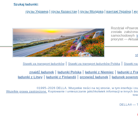
Szukaj ładunki
:
|
|
|
|
грузы Украина
грузы Казахстан
грузы Молдова
вантажі Україна
жү
Rozdział «Powrot
została założon
samochodowyh
priorytet — Aktua
s
|
|
Stawki za transport ładunków
Stawki za transport ładunków Polska
Stawki na
|
|
|
znajdź ładunek
ładunki Polska
ładunki z Niemiec
ładunki z Fra
|
|
|
ładunki z Litwy
ładunki z Finlandii
przewieź ładunek
ładunek powrot
©1995–2026 DELLA. Wszystkie treści na tej stronie, w tym interfejs i 
Wszelkie prawa zastrzeżone.
Kopiowanie i umieszczanie jakichkolwiek informacji w innych 
tow
0.14(aws2)
060826-06:33:49
DELLA® —