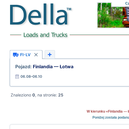
C
FI-LV
Pojazd:
Finlandia — Łotwa
06.08–06.10
Znaleziono
0
, na stronie:
25
W kierunku «Finlandia — Ł
Poniżej została podan