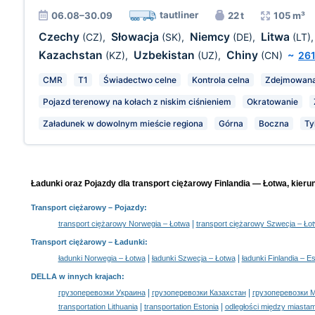
tautliner
06.08–30.09
22 t
105 m³
Czechy
Słowacja
Niemcy
Litwa
(CZ)
,
(SK)
,
(DE)
,
(LT)
Kazachstan
Uzbekistan
Chiny
(KZ)
,
(UZ)
,
(CN)
~
26
CMR
T1
Świadectwo celne
Kontrola celna
Zdejmowana
Pojazd terenowy na kołach z niskim ciśnieniem
Okratowanie
Załadunek w dowolnym mieście regiona
Górna
Boczna
Ty
Ładunki oraz Pojazdy dla transport ciężarowy Finlandia — Łotwa, kieru
Transport ciężarowy
– Pojazdy:
|
transport ciężarowy Norwegia – Łotwa
transport ciężarowy Szwecja – Ło
Transport ciężarowy –
Ładunki
:
|
|
ładunki Norwegia – Łotwa
ładunki Szwecja – Łotwa
ładunki Finlandia – Es
DELLA w innych krajach
:
|
|
грузоперевозки Украина
грузоперевозки Казахстан
грузоперевозки 
|
|
transportation Lithuania
transportation Estonia
odległości między miastam