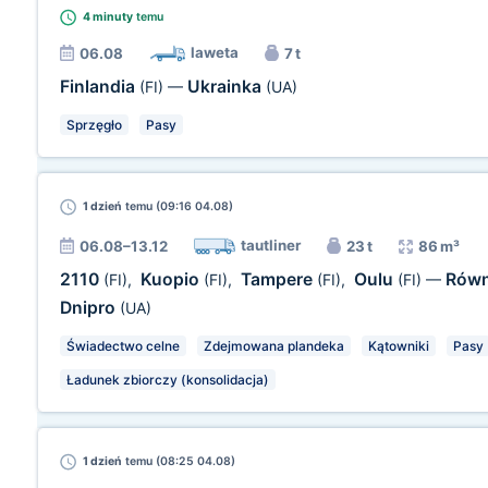
4 minuty
temu
laweta
06.08
7 t
Finlandia
Ukrainka
(FI)
—
(UA)
Sprzęgło
Pasy
1 dzień
temu (09:16 04.08)
tautliner
06.08–13.12
23 t
86 m³
2110
Kuopio
Tampere
Oulu
Rów
(FI)
,
(FI)
,
(FI)
,
(FI)
—
Dnipro
(UA)
Świadectwo celne
Zdejmowana plandeka
Kątowniki
Pasy
Ładunek zbiorczy (konsolidacja)
1 dzień
temu (08:25 04.08)