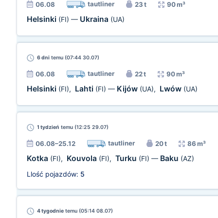
tautliner
06.08
23 t
90 m³
Helsinki
Ukraina
(FI)
—
(UA)
6 dni
temu (07:44 30.07)
tautliner
06.08
22 t
90 m³
Helsinki
Lahti
Kijów
Lwów
(FI)
,
(FI)
—
(UA)
,
(UA)
1 tydzień
temu (12:25 29.07)
tautliner
06.08–25.12
20 t
86 m³
Kotka
Kouvola
Turku
Baku
(FI)
,
(FI)
,
(FI)
—
(AZ)
Llość pojazdów:
5
4 tygodnie
temu (05:14 08.07)