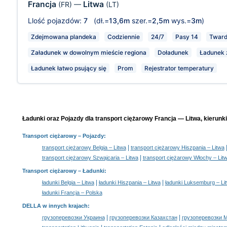
Francja
Litwa
(FR)
—
(LT)
Llość pojazdów:
7
(dł.=
13,6m
szer.=
2,5m
wys.=
3m
)
Zdejmowana plandeka
Codziennie
24/7
Pasy 14
Tward
Załadunek w dowolnym mieście regiona
Doładunek
Ładunek z
Ładunek łatwo psujący się
Prom
Rejestrator temperatury
Ładunki oraz Pojazdy dla transport ciężarowy Francja — Litwa, kierunk
Transport ciężarowy
– Pojazdy:
|
transport ciężarowy Belgia – Litwa
transport ciężarowy Hiszpania – Litwa
|
transport ciężarowy Szwajcaria – Litwa
transport ciężarowy Włochy – Lit
Transport ciężarowy –
Ładunki
:
|
|
ładunki Belgia – Litwa
ładunki Hiszpania – Litwa
ładunki Luksemburg – Li
ładunki Francja – Polska
DELLA w innych krajach
:
|
|
грузоперевозки Украина
грузоперевозки Казахстан
грузоперевозки 