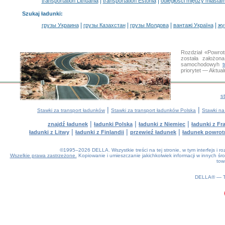
|
|
transportation Lithuania
transportation Estonia
odległości między miastam
Szukaj ładunki
:
|
|
|
|
грузы Украина
грузы Казахстан
грузы Молдова
вантажі Україна
жү
Rozdział «Powrot
została założon
samochodowyh
priorytet — Aktua
s
|
|
Stawki za transport ładunków
Stawki za transport ładunków Polska
Stawki na
|
|
|
znajdź ładunek
ładunki Polska
ładunki z Niemiec
ładunki z Fra
|
|
|
ładunki z Litwy
ładunki z Finlandii
przewieź ładunek
ładunek powrot
©1995–2026 DELLA. Wszystkie treści na tej stronie, w tym interfejs i 
Wszelkie prawa zastrzeżone.
Kopiowanie i umieszczanie jakichkolwiek informacji w innych 
tow
0.15(aws3)
070826-12:33:44
DELLA® —