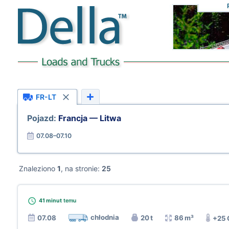
FR-LT
Pojazd:
Francja — Litwa
07.08–07.10
Znaleziono
1
, na stronie:
25
41 minut
temu
chłodnia
07.08
20 t
86 m³
+25 