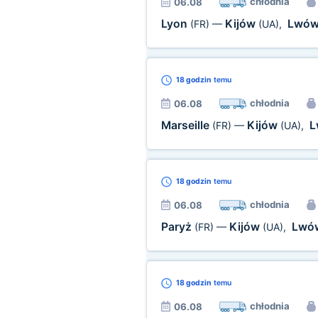
chłodnia
06.08
Lyon
Kijów
Lwó
(FR)
—
(UA)
,
18 godzin
temu
chłodnia
06.08
Marseille
Kijów
L
(FR)
—
(UA)
,
18 godzin
temu
chłodnia
06.08
Paryż
Kijów
Lwó
(FR)
—
(UA)
,
18 godzin
temu
chłodnia
06.08