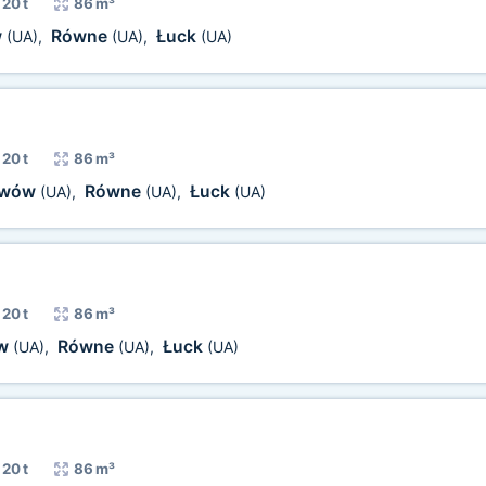
20 t
86 m³
w
Równe
Łuck
(UA)
,
(UA)
,
(UA)
20 t
86 m³
wów
Równe
Łuck
(UA)
,
(UA)
,
(UA)
20 t
86 m³
w
Równe
Łuck
(UA)
,
(UA)
,
(UA)
20 t
86 m³