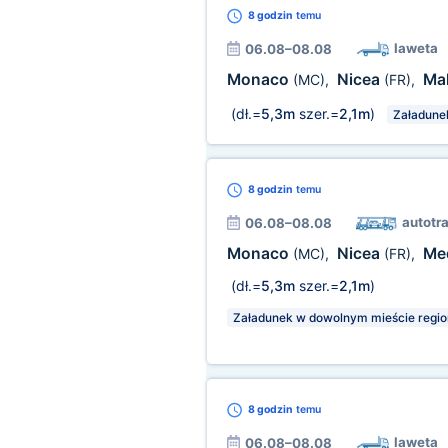
8 godzin
temu
laweta
06.08–08.08
Monaco
Nicea
Ma
(MC)
,
(FR)
,
(dł.=
5,3m
szer.=
2,1m
)
Załadune
8 godzin
temu
autotr
06.08–08.08
Monaco
Nicea
Me
(MC)
,
(FR)
,
(dł.=
5,3m
szer.=
2,1m
)
Załadunek w dowolnym mieście regio
8 godzin
temu
laweta
06.08–08.08