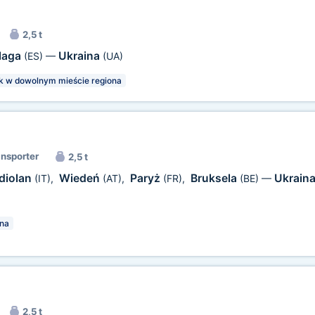
2,5 t
laga
Ukraina
(ES)
—
(UA)
k w dowolnym mieście regiona
ansporter
2,5 t
diolan
Wiedeń
Paryż
Bruksela
Ukrain
(IT)
,
(AT)
,
(FR)
,
(BE)
—
na
2,5 t