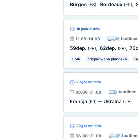
Burgos
Bordeaux
(ES)
,
(FR)
,
19 godzin
temu
tautliner
11.08–14.08
59dep.
62dep.
76
(FR)
,
(FR)
,
CMR
Zdejmowana plandeka
Ła
20 godzin
temu
tautliner
06.08–31.08
Francja
Ukraina
(FR)
—
(UA)
20 godzin
temu
tautline
06.08–31.08