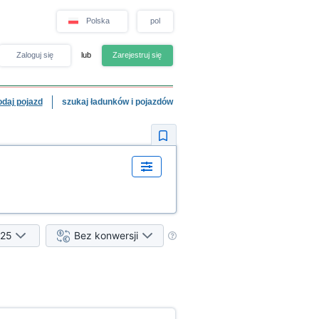
Polska
pol
Zaloguj się
lub
Zarejestruj się
odaj pojazd
szukaj ładunków i pojazdów
25
Bez konwersji