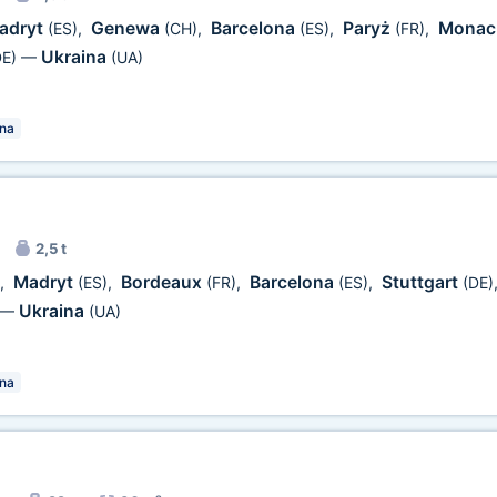
adryt
Genewa
Barcelona
Paryż
Monac
(ES)
,
(CH)
,
(ES)
,
(FR)
,
Ukraina
DE)
—
(UA)
na
2,5 t
Madryt
Bordeaux
Barcelona
Stuttgart
,
(ES)
,
(FR)
,
(ES)
,
(DE)
Ukraina
—
(UA)
na