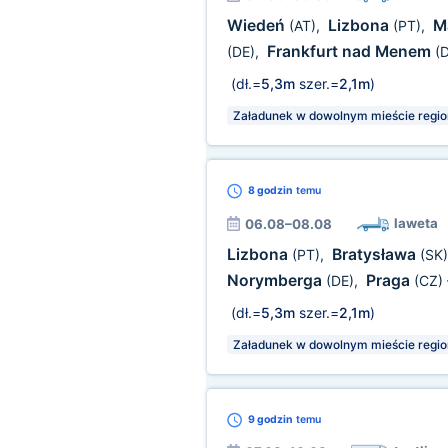
Wiedeń
Lizbona
M
(AT)
,
(PT)
,
Frankfurt nad Menem
(DE)
,
(
(dł.=
5,3m
szer.=
2,1m
)
Załadunek w dowolnym mieście regio
8 godzin
temu
laweta
06.08–08.08
Lizbona
Bratysława
(PT)
,
(SK)
Norymberga
Praga
(DE)
,
(CZ)
(dł.=
5,3m
szer.=
2,1m
)
Załadunek w dowolnym mieście regio
9 godzin
temu