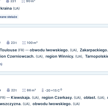
r
22 t
90 m³
kraina
(UA)
ane stelaże
r
23 t
100 m³
Toulouse
obwodu lwowskiego.
Zakarpackiego
(FR)
—
(UA)
,
gion Czerniowcach.
region Winnicy.
Tarnopolski
(UA)
,
(UA)
,
m
)
0
a
22 t
86 m³
-20 +15 C
Kiewskaja.
region Czerkasy.
obłast.
(FR)
—
(UA)
,
(UA)
,
(UA)
,
owszczyzna.
obwodu lwowskiego.
(UA)
,
(UA)