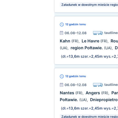
Załadunek w dowolnym mieście regio
12 godzin
temu
tautline
06.08–12.08
Kahn
Le Havre
Ro
(FR)
,
(FR)
,
region Połtawie.
D
(UA)
,
(UA)
,
(dł.=
13,6m
szer.=
2,45m
wys.=
2
12 godzin
temu
tautline
06.08–12.08
Nantes
Angers
Pa
(FR)
,
(FR)
,
Połtawie.
Dniepropietr
(UA)
,
(dł.=
13,6m
szer.=
2,45m
wys.=
2
Załadunek w dowolnym mieście regio