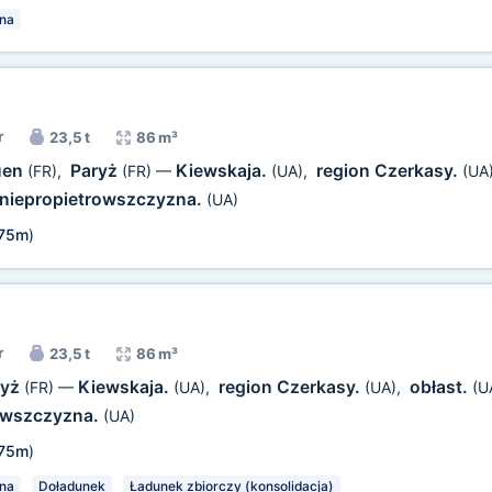
na
r
23,5 t
86 m³
uen
Paryż
Kiewskaja.
region Czerkasy.
(FR)
,
(FR)
—
(UA)
,
(UA
niepropietrowszczyzna.
(UA)
,75m
)
r
23,5 t
86 m³
ryż
Kiewskaja.
region Czerkasy.
obłast.
(FR)
—
(UA)
,
(UA)
,
(U
owszczyzna.
(UA)
,75m
)
na
Doładunek
Ładunek zbiorczy (konsolidacja)