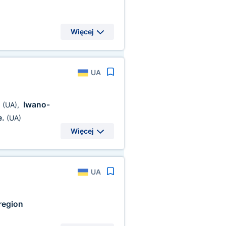
Więcej
UA
.
Iwano-
(UA)
,
e.
(UA)
Więcej
UA
region