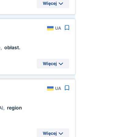
Więcej
UA
obłast.
)
,
Więcej
UA
region
A)
,
Więcej