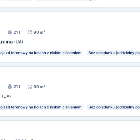
r
21 t
90 m³
raina
(UA)
ojazd terenowy na kołach z niskim ciśnieniem
Bez doładunku (oddzielny po
r
21 t
90 m³
a
(UA)
ojazd terenowy na kołach z niskim ciśnieniem
Bez doładunku (oddzielny po