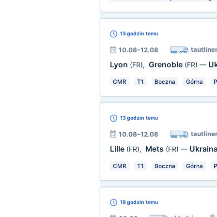
13 godzin
temu
tautline
10.08–12.08
Lyon
Grenoble
Uk
(FR)
,
(FR)
—
CMR
T1
Boczna
Górna
P
13 godzin
temu
tautline
10.08–12.08
Lille
Mets
Ukrain
(FR)
,
(FR)
—
CMR
T1
Boczna
Górna
P
18 godzin
temu