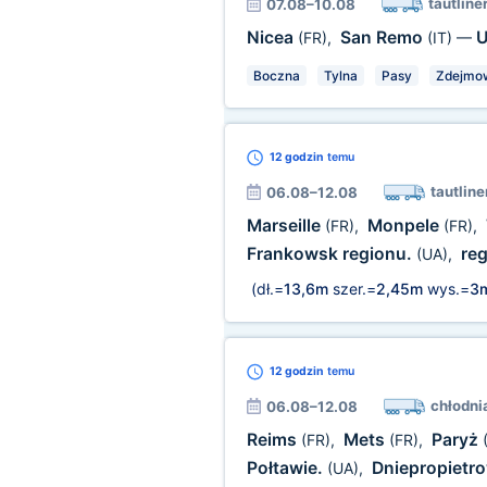
tautline
07.08–10.08
Nicea
San Remo
U
(FR)
,
(IT)
—
Boczna
Tylna
Pasy
Zdejmow
12 godzin
temu
tautline
06.08–12.08
Marseille
Monpele
(FR)
,
(FR)
,
Frankowsk regionu.
re
(UA)
,
(dł.=
13,6m
szer.=
2,45m
wys.=
3
12 godzin
temu
chłodni
06.08–12.08
Reims
Mets
Paryż
(FR)
,
(FR)
,
Połtawie.
Dniepropietr
(UA)
,