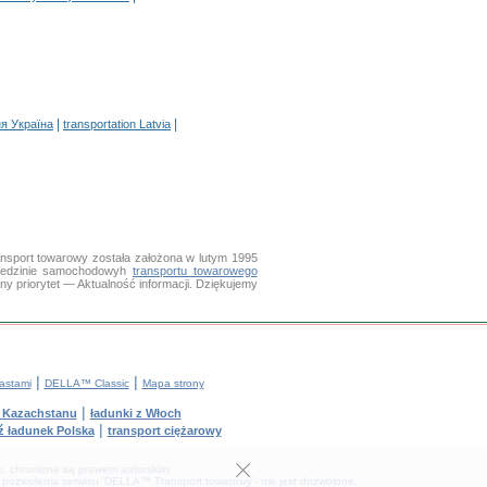
|
|
я Україна
transportation Latvia
nsport towarowy została założona w lutym 1995
ziedzinie samochodowyh
transportu towarowego
 priorytet — Aktualność informacji. Dziękujemy
|
|
astami
DELLA™ Classic
Mapa strony
|
z Kazachstanu
ładunki z Włoch
|
ź ładunek Polska
transport ciężarowy
tu, chronione są prawem autorskim.
 pozwolenia serwisu 'DELLA™ Transport towarowy'- nie jest dozwolone.