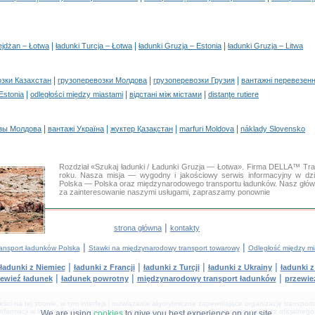
|
|
|
ejdżan – Łotwa
ładunki Turcja – Łotwa
ładunki Gruzja – Estonia
ładunki Gruzja – Litwa
|
|
|
озки Казахстан
грузоперевозки Молдова
грузоперевозки Грузия
вантажні перевезенн
|
|
|
 Estonia
odległości między miastami
відстані між містами
distanţe rutiere
|
|
|
|
зы Молдова
вантажі Україна
жүктер Қазақстан
marfuri Moldova
náklady Slovensko
Rozdział «Szukaj ładunki / Ładunki Gruzja — Łotwa». Firma DELLA™ Tra
roku. Nasza misja — wygodny i jakościowy serwis informacyjny w d
Polska — Polska oraz międzynarodowego transportu ładunków. Nasz główny
za zainteresowanie naszymi usługami, zapraszamy ponownie
|
strona główna
kontakty
|
|
ransport ładunków Polska
Stawki na międzynarodowy transport towarowy
Odległość między mi
|
|
|
|
ładunki z Niemiec
ładunki z Francji
ładunki z Turcji
ładunki z Ukrainy
ładunki 
|
|
|
ewieź ładunek
ładunek powrotny
międzynarodowy transport ładunków
przewie
i na tej stronie, w tym interfejs i rozwiązania algorytmiczne zapewniające organizację transpor
informacji w innych środkach masowego przekazu oraz na stronach internetowych bez oficjalnego
We are using
cookies
to give you best experience on our site.