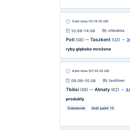
3 dni
temu (12:18 05.08)
chłodnia
10.08–14.08
Poti
Taszkent
(GE)
—
(UZ)
~
3
ryby głęboko mrożone
4 dni
temu (07:30 05.08)
tautliner
09.08–10.08
Tbilisi
Almaty
(GE)
—
(KZ)
~
4
produkty
Doładunek
Ilość palet: 15