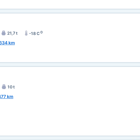
0
21,7 t
-18 C
634 km
10 t
477 km