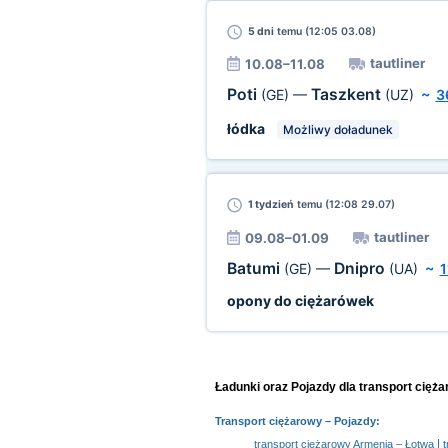
5 dni
temu (12:05 03.08)
tautliner
10.08–11.08
Poti
Taszkent
(GE)
—
(UZ)
~
3
łódka
Możliwy doładunek
1 tydzień
temu (12:08 29.07)
tautliner
09.08–01.09
Batumi
Dnipro
(GE)
—
(UA)
~
1
opony do ciężarówek
Ładunki oraz Pojazdy dla transport cięż
Transport ciężarowy
– Pojazdy:
|
transport ciężarowy Armenia – Łotwa