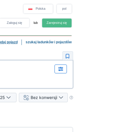
Polska
pol
Zaloguj się
lub
Zarejestruj się
odaj pojazd
szukaj ładunków i pojazdów
25
Bez konwersji