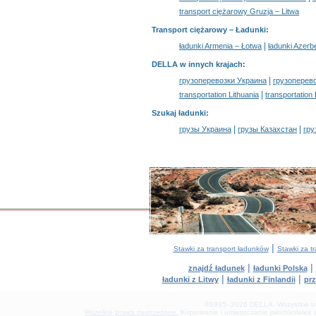
transport ciężarowy Gruzja – Litwa
Transport ciężarowy –
Ładunki
:
|
ładunki Armenia – Łotwa
ładunki Azerb
DELLA w innych krajach
:
|
грузоперевозки Украина
грузоперев
|
transportation Lithuania
transportation
Szukaj ładunki
:
|
|
грузы Украина
грузы Казахстан
гру
|
Stawki za transport ładunków
Stawki za t
|
|
znajdź ładunek
ładunki Polska
|
|
ładunki z Litwy
ładunki z Finlandii
prz
©1995–2026 DELLA. Wszystkie treśc
Wszelkie prawa zastrzeżone.
Kopiowanie i umieszczanie jakichkolwiek 