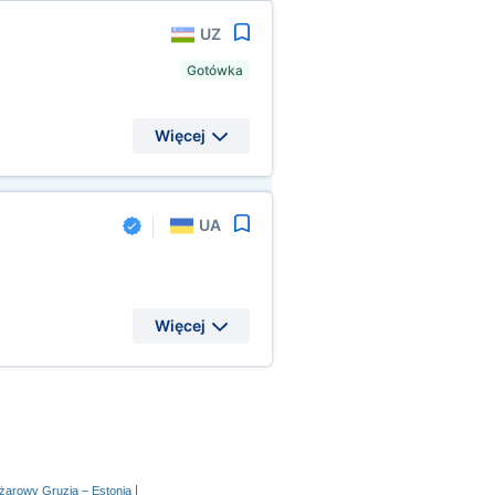
UZ
Gotówka
Więcej
UA
Więcej
|
ężarowy Gruzja – Estonia