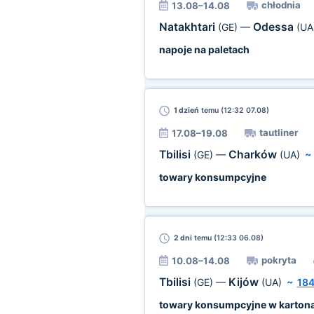
chłodnia
13.08–14.08
Natakhtari
Odessa
(GE)
—
(UA
napoje na paletach
1 dzień
temu (12:32 07.08)
tautliner
17.08–19.08
Tbilisi
Charków
(GE)
—
(UA)
towary konsumpcyjne
2 dni
temu (12:33 06.08)
pokryta
10.08–14.08
Tbilisi
Kijów
(GE)
—
(UA)
~
18
towary konsumpcyjne w karton