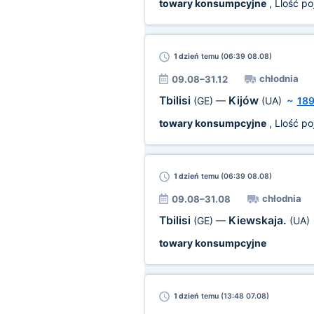
towary konsumpcyjne
, Llość p
1 dzień
temu (06:39 08.08)
chłodnia
09.08–31.12
Tbilisi
Kijów
(GE)
—
(UA)
~
18
towary konsumpcyjne
, Llość p
1 dzień
temu (06:39 08.08)
chłodnia
09.08–31.08
Tbilisi
Kiewskaja.
(GE)
—
(UA)
towary konsumpcyjne
1 dzień
temu (13:48 07.08)