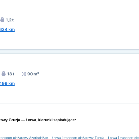
1,2 t
634 km
18 t
90 m³
199 km
arowy Gruzja — Łotwa, kierunki sąsiadujące:
|
|
transport ciężarowy Azerbejdżan – Łotwa
transport ciężarowy Turcja – Łotwa
transport ci