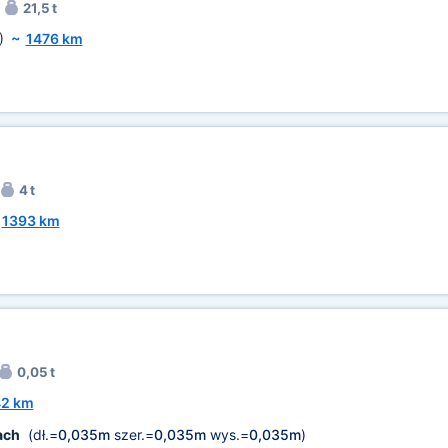
21,5 t
)
~
1476 km
4 t
~
1393 km
0,05 t
42 km
ach
(dł.=
0,035m
szer.=
0,035m
wys.=
0,035m
)