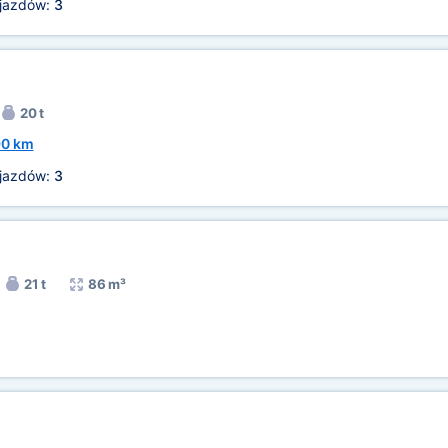
ojazdów:
3
20 t
90 km
ojazdów:
3
21 t
86 m³