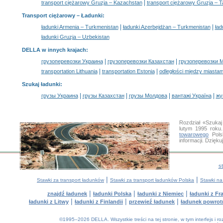
|
transport ciężarowy Gruzja – Kazachstan
transport ciężarowy Gruzja – T
Transport ciężarowy –
Ładunki
:
|
|
ładunki Armenia – Turkmenistan
ładunki Azerbejdżan – Turkmenistan
ład
ładunki Gruzja – Uzbekistan
DELLA w innych krajach
:
|
|
грузоперевозки Украина
грузоперевозки Казахстан
грузоперевозки 
|
|
transportation Lithuania
transportation Estonia
odległości między miastam
Szukaj ładunki
:
|
|
|
|
грузы Украина
грузы Казахстан
грузы Молдова
вантажі Україна
жү
Rozdział «Szuka
lutym 1995 roku
towarowego
Pols
informacji. Dzię
s
|
|
Stawki za transport ładunków
Stawki za transport ładunków Polska
Stawki na
|
|
|
znajdź ładunek
ładunki Polska
ładunki z Niemiec
ładunki z Fra
|
|
|
ładunki z Litwy
ładunki z Finlandii
przewieź ładunek
ładunek powrot
©1995–2026 DELLA. Wszystkie treści na tej stronie, w tym interfejs i 