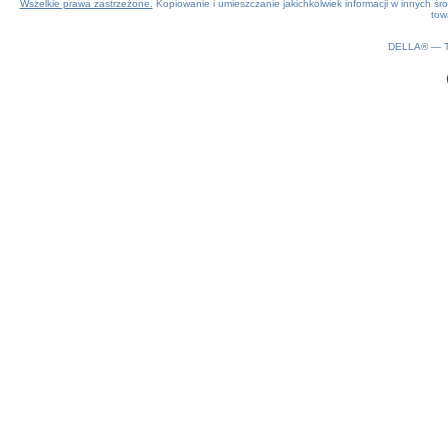
Wszelkie prawa zastrzeżone.
Kopiowanie i umieszczanie jakichkolwiek informacji w innych 
tow
0.18(aws4)
070826-00:34:42
DELLA® —