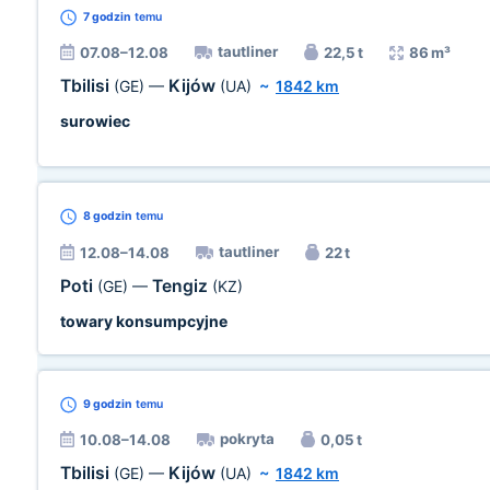
7 godzin
temu
tautliner
07.08–12.08
22,5 t
86 m³
Tbilisi
Kijów
(GE)
—
(UA)
~
1842 km
surowiec
8 godzin
temu
tautliner
12.08–14.08
22 t
Poti
Tengiz
(GE)
—
(KZ)
towary konsumpcyjne
9 godzin
temu
pokryta
10.08–14.08
0,05 t
Tbilisi
Kijów
(GE)
—
(UA)
~
1842 km