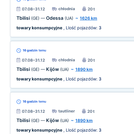
chłodnia
07.08–31.12
20 t
Tbilisi
Odessa
(GE)
—
(UA)
~
1626 km
towary konsumpcyjne
, Llość pojazdów:
3
16 godzin
temu
chłodnia
07.08–31.12
20 t
Tbilisi
Kijów
(GE)
—
(UA)
~
1890 km
towary konsumpcyjne
, Llość pojazdów:
3
16 godzin
temu
tautliner
07.08–31.12
20 t
Tbilisi
Kijów
(GE)
—
(UA)
~
1890 km
towary konsumpcyjne
, Llość pojazdów:
3