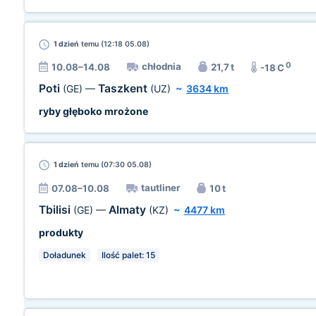
1 dzień
temu (12:18 05.08)
0
chłodnia
10.08–14.08
21,7 t
-18 C
Poti
Taszkent
(GE)
—
(UZ)
~
3634 km
ryby głęboko mrożone
1 dzień
temu (07:30 05.08)
tautliner
07.08–10.08
10 t
Tbilisi
Almaty
(GE)
—
(KZ)
~
4477 km
produkty
Doładunek
Ilość palet: 15