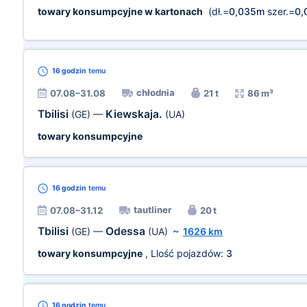
towary konsumpcyjne w kartonach
(dł.=
0,035m
szer.=
0,
16 godzin
temu
chłodnia
07.08–31.08
21 t
86 m³
Tbilisi
Kiewskaja.
(GE)
—
(UA)
towary konsumpcyjne
16 godzin
temu
tautliner
07.08–31.12
20 t
Tbilisi
Odessa
(GE)
—
(UA)
~
1626 km
towary konsumpcyjne
, Llość pojazdów:
3
16 godzin
temu