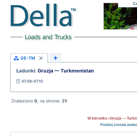
C
GE-TM
Ładunki:
Gruzja — Turkmenistan
07.08–07.10
Znaleziono
0
, na stronie:
25
W kierunku «Gruzja — Turkmen
Poniżej została poda