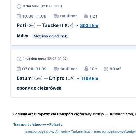
3 dni
temu (12:05 03.08)
tautliner
10.08–11.08
1,2 t
Poti
Taszkent
(GE)
—
(UZ)
~
3634 km
łódka
Możliwy doładunek
1 tydzień
temu (12:08 29.07)
tautliner
07.08–01.09
18 t
90 m³
Batumi
Dnipro
(GE)
—
(UA)
~
1199 km
opony do ciężarówek
Ładunki oraz Pojazdy dla transport ciężarowy Gruzja — Turkmenistan, 
Transport ciężarowy
– Pojazdy:
|
transport ciężarowy Armenia – Turkmenistan
transport ciężarowy Azerbe