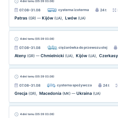
4 dni
temu (05:39 03.08)
cysterna izoterma
07.08–31.08
24 t
Patras
Kijów
Lwów
(GR)
—
(UA)
,
(UA)
4 dni
temu (05:39 03.08)
ciężarówka do przewozu olej
07.08–31.08
Ateny
Chmielnicki
Kijów
Czerkas
(GR)
—
(UA)
,
(UA)
,
4 dni
temu (05:39 03.08)
cysterna spożywcza
07.08–31.08
24 t
Grecja
Macedonia
Ukraina
(GR)
,
(MK)
—
(UA)
4 dni
temu (05:39 03.08)