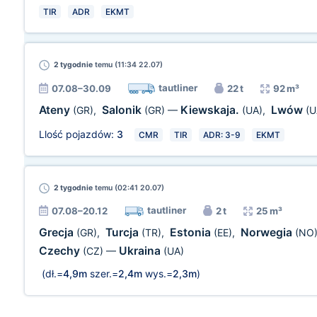
TIR
ADR
EKMT
2 tygodnie
temu (11:34 22.07)
tautliner
07.08–30.09
22 t
92 m³
Ateny
Salonik
Kiewskaja.
Lwów
(GR)
,
(GR)
—
(UA)
,
(U
Llość pojazdów:
3
CMR
TIR
ADR: 3-9
EKMT
2 tygodnie
temu (02:41 20.07)
tautliner
07.08–20.12
2 t
25 m³
Grecja
Turcja
Estonia
Norwegia
(GR)
,
(TR)
,
(EE)
,
(NO
Czechy
Ukraina
(CZ)
—
(UA)
(dł.=
4,9m
szer.=
2,4m
wys.=
2,3m
)