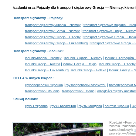
Ładunki oraz Pojazdy dla transport ciężarowy Grecja — Niemcy, kierun
Transport ciężarowy
– Pojazdy:
|
transport ciężarowy Albania – Niemcy
transport ciężarowy Bułgaria – Nie
|
transport ciężarowy Serbia – Niemcy
transport ciężarowy Turcja – Niemc
|
transport ciężarowy Grecja – Czechy
transport ciężarowy Grecja – Dania
|
transport ciężarowy Grecja – Luksemburg
transport ciężarowy Grecja – 
Transport ciężarowy –
Ładunki
:
|
|
ładunki Albania – Niemcy
ładunki Bułgaria – Niemcy
ładunki Czarnogóra 
|
|
ładunki Grecja – Austria
ładunki Grecja – Belgia
ładunki Grecja – Czechy
|
|
ładunki Grecja – Luksemburg
ładunki Grecja – Polska
ładunki Grecja – 
DELLA w innych krajach
:
|
|
грузоперевозки Украина
грузоперевозки Казахстан
грузоперевозки 
|
|
transportation Lithuania
transportation Estonia
odległości między miastam
Szukaj ładunki
:
|
|
|
|
грузы Украина
грузы Казахстан
грузы Молдова
вантажі Україна
жү
Rozdział «Powrot
została założon
samochodowyh
priorytet — Aktua