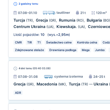
2 godziny
temu
tautliner
07.08–01.10
21 t
120 m³
Turcja
Grecja
Rumunia
Bułgaria
(TR)
,
(GR)
,
(RO)
,
(BG)
Centrum Ukraina
Kiewskaja.
Czerniowc
(UA)
,
(UA)
,
Llość pojazdów:
10
(wys.=
2,95m
)
CMR
TIR
T1
Świadectwo celne
Kontrola celna
Codz
Zdejmowane stelaże
Drewniana podłoga
Mega
Jumbo
4 dni
temu (05:40 03.08)
cysterna izoterma
07.08–31.08
24–25 t
Grecja
Macedonia
Turcja
Ukraina
(GR)
,
(MK)
,
(TR)
—
ADR