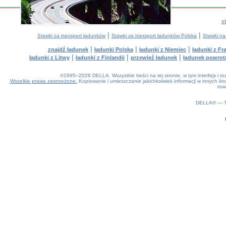
s
|
|
Stawki za transport ładunków
Stawki za transport ładunków Polska
Stawki na
|
|
|
znajdź ładunek
ładunki Polska
ładunki z Niemiec
ładunki z Fra
|
|
|
ładunki z Litwy
ładunki z Finlandii
przewieź ładunek
ładunek powrot
©1995–2026 DELLA. Wszystkie treści na tej stronie, w tym interfejs i 
Wszelkie prawa zastrzeżone.
Kopiowanie i umieszczanie jakichkolwiek informacji w innych 
tow
0.14(aws3)
070826-16:15:52
DELLA® —