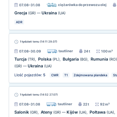
ciężarówka do przewozu olej
07.08–31.08
Grecja
Ukraina
(GR)
—
(UA)
ADR
1 tydzień
temu (14:11 29.07)
tautliner
07.08–30.09
24 t
100 m³
Turcja
Polska
Bułgaria
Rumunia
(TR)
,
(PL)
,
(BG)
,
(RO)
Ukraina
(GR)
—
(UA)
Llość pojazdów:
5
CMR
T1
Zdejmowana plandeka
St
1 tydzień
temu (14:52 27.07)
tautliner
07.08–31.08
22 t
92 m³
Salonik
Ateny
Kijów
Połtawa
(GR)
,
(GR)
—
(UA)
,
(UA)
,