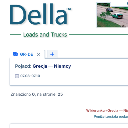
GR-DE
Pojazd:
Grecja — Niemcy
07.08–07.10
Znaleziono
0
, na stronie:
25
W kierunku «Grecja — Niem
Poniżej została poda