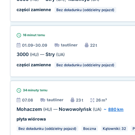
części zamienne
Bez doładunku (oddzielny pojazd)
16 minut
temu
tautliner
01.09–30.09
22 t
3000
Stry
(HU)
—
(UA)
części zamienne
Bez doładunku (oddzielny pojazd)
34 minuty
temu
tautliner
07.08
23 t
26 m³
Mohaczem
Nowowołyńsk
(HU)
—
(UA)
~
880 km
płyta wiórowa
Bez doładunku (oddzielny pojazd)
Boczna
Kątowniki: 32
P