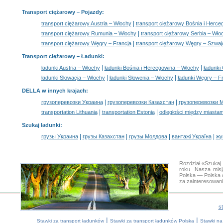
Transport ciężarowy
– Pojazdy:
|
transport ciężarowy Austria – Włochy
transport ciężarowy Bośnia i Herc
|
transport ciężarowy Rumunia – Włochy
transport ciężarowy Serbia – Wło
|
transport ciężarowy Węgry – Francja
transport ciężarowy Węgry – Szwaj
Transport ciężarowy –
Ładunki
:
|
|
ładunki Austria – Włochy
ładunki Bośnia i Hercegowina – Włochy
ładunki
|
|
ładunki Słowacja – Włochy
ładunki Słowenia – Włochy
ładunki Węgry – F
DELLA w innych krajach
:
|
|
грузоперевозки Украина
грузоперевозки Казахстан
грузоперевозки 
|
|
transportation Lithuania
transportation Estonia
odległości między miastam
Szukaj ładunki
:
|
|
|
|
грузы Украина
грузы Казахстан
грузы Молдова
вантажі Україна
жү
Rozdział «Szukaj
roku. Nasza mis
Polska — Polska 
za zainteresowan
s
|
|
Stawki za transport ładunków
Stawki za transport ładunków Polska
Stawki na