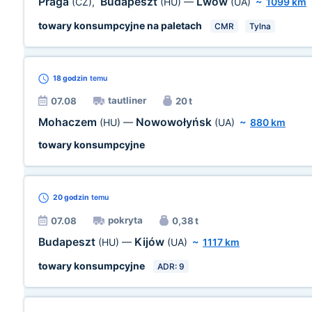
Praga
Budapeszt
Lwów
(CZ)
,
(HU)
—
(UA)
~
1099 km
towary konsumpcyjne na paletach
CMR
Tylna
18 godzin
temu
tautliner
07.08
20 t
Mohaczem
Nowowołyńsk
(HU)
—
(UA)
~
880 km
towary konsumpcyjne
20 godzin
temu
pokryta
07.08
0,38 t
Budapeszt
Kijów
(HU)
—
(UA)
~
1117 km
towary konsumpcyjne
ADR: 9