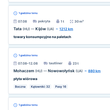
1 godzina
temu
pokryta
07.08
1 t
30 m³
Tata
Kijów
(HU)
—
(UA)
~
1212 km
towary konsumpcyjne na paletach
1 godzina
temu
tautliner
07.08–12.08
23 t
Mohaczem
Nowowołyńsk
(HU)
—
(UA)
~
880 km
płyta wiórowa
Boczna
Kątowniki: 32
Pasy 16
1 godzina
temu