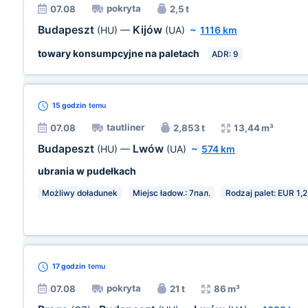
pokryta
07.08
2,5 t
Budapeszt
Kijów
(HU)
—
(UA)
~
1116 km
towary konsumpcyjne na paletach
ADR: 9
15 godzin
temu
tautliner
07.08
2,853 t
13,44 m³
Budapeszt
Lwów
(HU)
—
(UA)
~
574 km
ubrania w pudełkach
Możliwy doładunek
Miejsc ładow.: 7пал.
Rodzaj palet: EUR 1,
17 godzin
temu
pokryta
07.08
21 t
86 m³