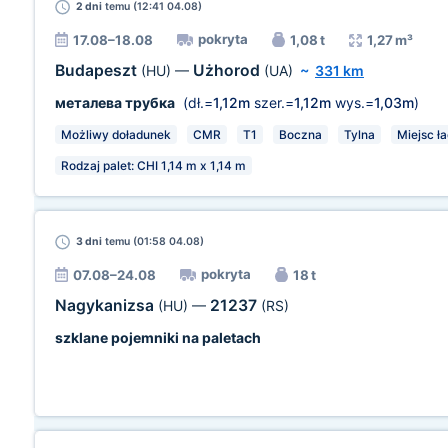
2 dni
temu (12:41 04.08)
pokryta
17.08–18.08
1,08 t
1,27 m³
Budapeszt
Użhorod
(HU)
—
(UA)
~
331 km
металева трубка
(dł.=
1,12m
szer.=
1,12m
wys.=
1,03m
)
Możliwy doładunek
CMR
T1
Boczna
Tylna
Miejsc ła
Rodzaj palet: CHI 1,14 m х 1,14 m
3 dni
temu (01:58 04.08)
pokryta
07.08–24.08
18 t
Nagykanizsa
21237
(HU)
—
(RS)
szklane pojemniki na paletach