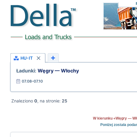
HU-IT
Ładunki:
Węgry — Włochy
07.08–07.10
Znaleziono
0
, na stronie:
25
W kierunku «Węgry — Włoc
Poniżej została pod