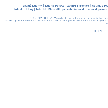
|
|
|
znajdź ładunek
ładunki Polska
ładunki z Niemiec
ładunki z Fra
|
|
|
ładunki z Litwy
ładunki z Finlandii
przewieź ładunek
ładunek powrot
©1995–2026 DELLA. Wszystkie treści na tej stronie, w tym interfejs i 
Wszelkie prawa zastrzeżone.
Kopiowanie i umieszczanie jakichkolwiek informacji w innych 
tow
0.16(aws3)
070826-10:01:21
DELLA® —