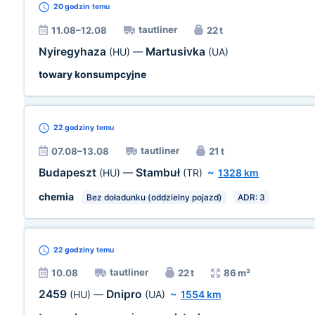
20 godzin
temu
tautliner
11.08–12.08
22 t
Nyiregyhaza
Martusivka
(HU)
—
(UA)
towary konsumpcyjne
22 godziny
temu
tautliner
07.08–13.08
21 t
Budapeszt
Stambuł
(HU)
—
(TR)
~
1328 km
chemia
Bez doładunku (oddzielny pojazd)
ADR: 3
22 godziny
temu
tautliner
10.08
22 t
86 m³
2459
Dnipro
(HU)
—
(UA)
~
1554 km