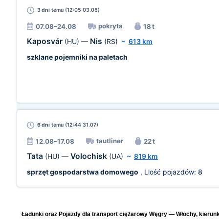
3 dni
temu (12:05 03.08)
pokryta
07.08–24.08
18 t
Kaposvár
Nis
(HU)
—
(RS)
~
613 km
szklane pojemniki na paletach
6 dni
temu (12:44 31.07)
tautliner
12.08–17.08
22 t
Tata
Volochisk
(HU)
—
(UA)
~
819 km
sprzęt gospodarstwa domowego
, Llość pojazdów:
8
Ładunki oraz Pojazdy dla transport ciężarowy Węgry — Włochy, kierunk