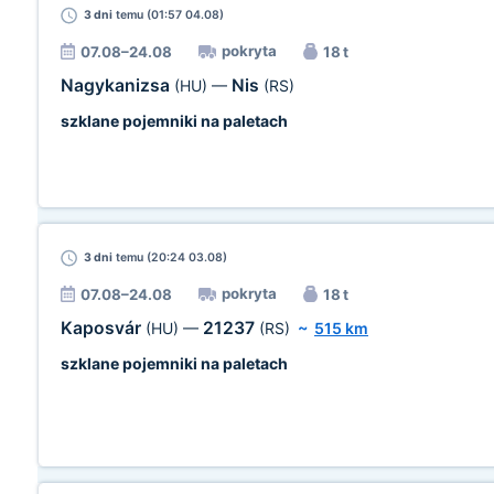
3 dni
temu (01:57 04.08)
pokryta
07.08–24.08
18 t
Nagykanizsa
Nis
(HU)
—
(RS)
szklane pojemniki na paletach
3 dni
temu (20:24 03.08)
pokryta
07.08–24.08
18 t
Kaposvár
21237
(HU)
—
(RS)
~
515 km
szklane pojemniki na paletach