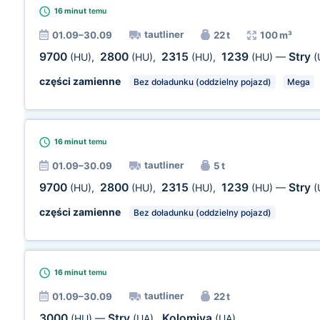
16 minut
temu
tautliner
01.09–30.09
22 t
100 m³
9700
2800
2315
1239
Stry
(HU)
,
(HU)
,
(HU)
,
(HU)
—
(
części zamienne
Bez doładunku (oddzielny pojazd)
Mega
16 minut
temu
tautliner
01.09–30.09
5 t
9700
2800
2315
1239
Stry
(HU)
,
(HU)
,
(HU)
,
(HU)
—
(
części zamienne
Bez doładunku (oddzielny pojazd)
16 minut
temu
tautliner
01.09–30.09
22 t
3000
Stry
Kolomiya
(HU)
—
(UA)
,
(UA)