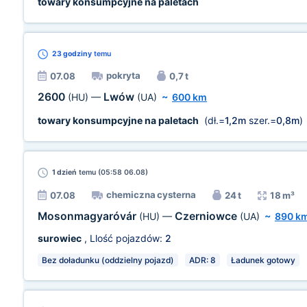
towary konsumpcyjne na paletach
23 godziny
temu
pokryta
07.08
0,7 t
2600
Lwów
(HU)
—
(UA)
~
600 km
towary konsumpcyjne na paletach
(dł.=
1,2m
szer.=
0,8m
)
1 dzień
temu (05:58 06.08)
chemiczna cysterna
07.08
24 t
18 m³
Mosonmagyaróvár
Czerniowce
(HU)
—
(UA)
~
890 k
surowiec
, Llość pojazdów:
2
Bez doładunku (oddzielny pojazd)
ADR: 8
Ładunek gotowy