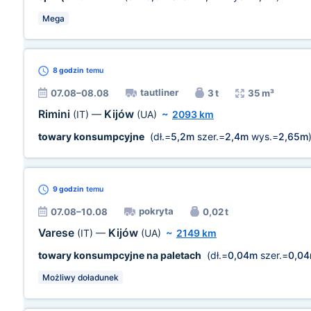
Mega
8 godzin
temu
tautliner
07.08–08.08
3 t
35 m³
Rimini
Kijów
(IT)
—
(UA)
~
2093 km
towary konsumpcyjne
(dł.=
5,2m
szer.=
2,4m
wys.=
2,65m
9 godzin
temu
pokryta
07.08–10.08
0,02 t
Varese
Kijów
(IT)
—
(UA)
~
2149 km
towary konsumpcyjne na paletach
(dł.=
0,04m
szer.=
0,0
Możliwy doładunek