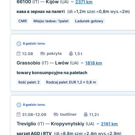
66100
Kijów
(IT)
—
(UA)
~
2371 km
кава в зернах на палеті
(dł.=
1,2m
szer.=
0,8m
wys.=
2m
)
CMR
Miejsc ładow.: 1palet
Ładunek gotowy
8 godzin
temu
pokryta
12.08
1,5 t
Grassobio
Lwów
(IT)
—
(UA)
~
1818 km
towary konsumpcyjne na paletach
Ilość palet: 2
Rodzaj palet: EUR 1,2 x 0,8 m
8 godzin
temu
tautliner
31.08–12.09
11,2 t
Treviglio
Kropyvnytskiy
(IT)
—
(UA)
~
2161 km
sprzęt AGD i RTV
(dł.=
8,8m
szer.=
2,4m
wys.=
2,9m
)