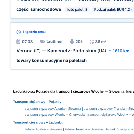
części samochodowe
Ilość palet: 3
Rodzaj palet: EUR 1,2 x
11 godzin
temu
tautliner
07.08
20 t
86 m³
Verona
Kamenetz-Podolskim
(IT)
—
(UA)
~
1610 km
towary konsumpcyjne na paletach
Ładunki oraz Pojazdy dla transport ciężarowy Włochy — Słowenia, kier
Transport ciężarowy
– Pojazdy:
|
transport ciężarowy Austria – Słowenia
transport ciężarowy Francja – Sło
|
transport ciężarowy Włochy – Chorwacja
transport ciężarowy Włochy – 
Transport ciężarowy –
Ładunki
:
|
|
ładunki Austria – Słowenia
ładunki Francja – Słowenia
ładunki Szwajcaria