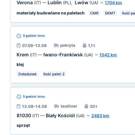
Verona
Lublin
Lwów
(IT)
—
(PL)
,
(UA)
~
1704 km
materiały budowlane na paletach
CMR
EKMT
Ilość pa
5 godzin
temu
pokryta
07.08–13.08
1,1 t
Krem
Iwano-Frankiwsk
(IT)
—
(UA)
~
1542 km
klej
Doładunek
Ilość palet: 2
5 godzin
temu
tautliner
13.08–14.08
20 t
81030
Biały Kościół
(IT)
—
(UA)
~
2483 km
sprzęt