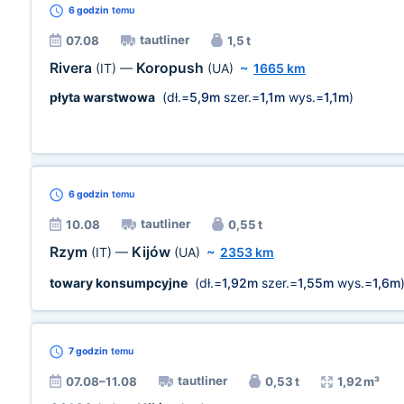
6 godzin
temu
tautliner
07.08
1,5 t
Rivera
Koropush
(IT)
—
(UA)
~
1665 km
płyta warstwowa
(dł.=
5,9m
szer.=
1,1m
wys.=
1,1m
)
6 godzin
temu
tautliner
10.08
0,55 t
Rzym
Kijów
(IT)
—
(UA)
~
2353 km
towary konsumpcyjne
(dł.=
1,92m
szer.=
1,55m
wys.=
1,6m
7 godzin
temu
tautliner
07.08–11.08
0,53 t
1,92 m³