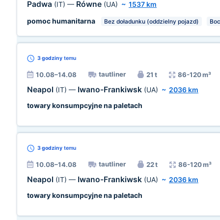
Padwa
Równe
(IT)
—
(UA)
~
1537 km
pomoc humanitarna
Bez doładunku (oddzielny pojazd)
Bo
3 godziny
temu
tautliner
10.08–14.08
21 t
86-120 m³
Neapol
Iwano-Frankiwsk
(IT)
—
(UA)
~
2036 km
towary konsumpcyjne na paletach
3 godziny
temu
tautliner
10.08–14.08
22 t
86-120 m³
Neapol
Iwano-Frankiwsk
(IT)
—
(UA)
~
2036 km
towary konsumpcyjne na paletach