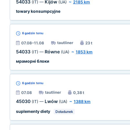
54033
Kijów
(IT)
—
(UA)
~
2185 km
towary konsumpcyjne
6 godzin
temu
tautliner
07.08–11.08
23 t
54033
Równe
(IT)
—
(UA)
~
1853 km
мраморні блоки
6 godzin
temu
tautliner
07.08
0,38 t
45030
Lwów
(IT)
—
(UA)
~
1388 km
suplementy diety
Doładunek