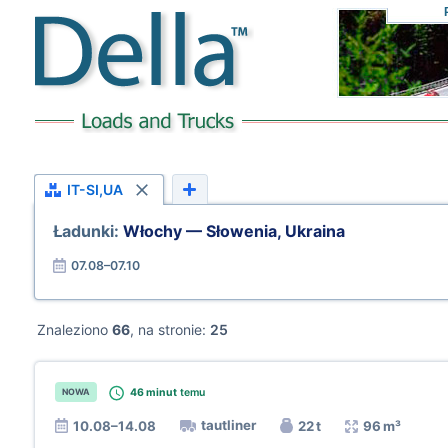
IT-SI,UA
Ładunki:
Włochy — Słowenia, Ukraina
07.08–07.10
Znaleziono
66
, na stronie:
25
46 minut
temu
NOWA
tautliner
10.08–14.08
22 t
96 m³