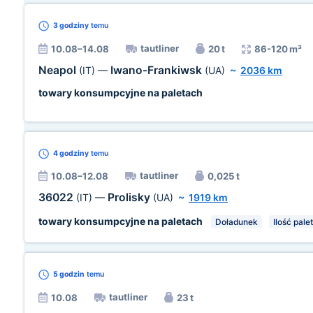
3 godziny
temu
tautliner
10.08–14.08
20 t
86-120 m³
Neapol
Iwano-Frankiwsk
(IT)
—
(UA)
~
2036 km
towary konsumpcyjne na paletach
4 godziny
temu
tautliner
10.08–12.08
0,025 t
36022
Prolisky
(IT)
—
(UA)
~
1919 km
towary konsumpcyjne na paletach
Doładunek
Ilość palet
5 godzin
temu
tautliner
10.08
23 t