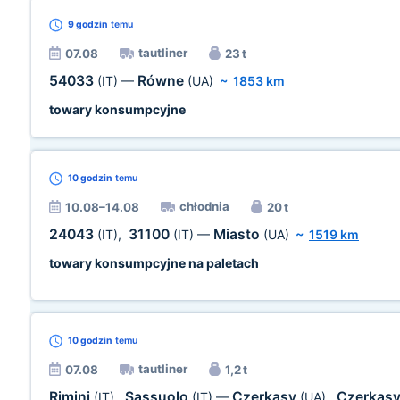
9 godzin
temu
tautliner
07.08
23 t
54033
Równe
(IT)
—
(UA)
~
1853 km
towary konsumpcyjne
10 godzin
temu
chłodnia
10.08–14.08
20 t
24043
31100
Miasto
(IT)
,
(IT)
—
(UA)
~
1519 km
towary konsumpcyjne na paletach
10 godzin
temu
tautliner
07.08
1,2 t
Rimini
Sassuolo
Czerkasy
Czerkas
(IT)
,
(IT)
—
(UA)
,