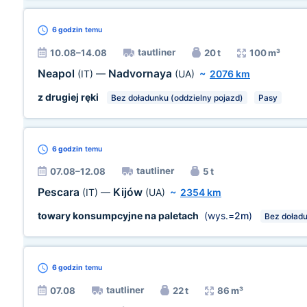
6 godzin
temu
tautliner
10.08–14.08
20 t
100 m³
Neapol
Nadvornaya
(IT)
—
(UA)
~
2076 km
z drugiej ręki
Bez doładunku (oddzielny pojazd)
Pasy
6 godzin
temu
tautliner
07.08–12.08
5 t
Pescara
Kijów
(IT)
—
(UA)
~
2354 km
towary konsumpcyjne na paletach
(wys.=
2m
)
Bez doładu
6 godzin
temu
tautliner
07.08
22 t
86 m³