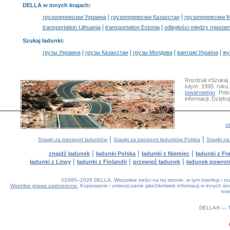
DELLA w innych krajach
:
|
|
грузоперевозки Украина
грузоперевозки Казахстан
грузоперевозки 
|
|
transportation Lithuania
transportation Estonia
odległości między miastam
Szukaj ładunki
:
|
|
|
|
грузы Украина
грузы Казахстан
грузы Молдова
вантажі Україна
жү
Rozdział «Szukaj
lutym 1995 roku
towarowego
Pols
informacji. Dzię
s
|
|
Stawki za transport ładunków
Stawki za transport ładunków Polska
Stawki na
|
|
|
znajdź ładunek
ładunki Polska
ładunki z Niemiec
ładunki z Fra
|
|
|
ładunki z Litwy
ładunki z Finlandii
przewieź ładunek
ładunek powrot
©1995–2026 DELLA. Wszystkie treści na tej stronie, w tym interfejs i 
Wszelkie prawa zastrzeżone.
Kopiowanie i umieszczanie jakichkolwiek informacji w innych 
tow
0.14(aws3)
070826-20:54:24
DELLA® —