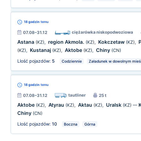
18 godzin
temu
ciężarówka niskopodwoziowa
07.08–31.12
Astana
region Akmola.
Kokczetaw
(KZ)
,
(KZ)
,
(KZ)
,
Kustanaj
Aktobe
Chiny
(KZ)
,
(KZ)
,
(KZ)
,
(CN)
Llość pojazdów:
5
Codziennie
Załadunek w dowolnym mieśc
18 godzin
temu
tautliner
07.08–31.12
25 t
Aktobe
Atyrau
Aktau
Uralsk
(KZ)
,
(KZ)
,
(KZ)
,
(KZ)
—
Chiny
(CN)
Llość pojazdów:
10
Boczna
Górna