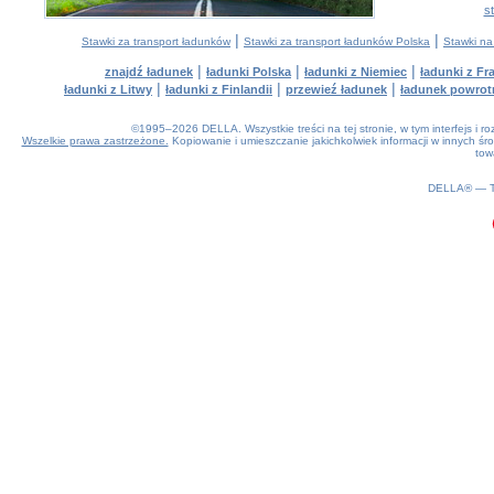
s
|
|
Stawki za transport ładunków
Stawki za transport ładunków Polska
Stawki na
|
|
|
znajdź ładunek
ładunki Polska
ładunki z Niemiec
ładunki z Fra
|
|
|
ładunki z Litwy
ładunki z Finlandii
przewieź ładunek
ładunek powrot
©1995–2026 DELLA. Wszystkie treści na tej stronie, w tym interfejs i 
Wszelkie prawa zastrzeżone.
Kopiowanie i umieszczanie jakichkolwiek informacji w innych 
tow
0.18(aws4)
070826-02:28:00
DELLA® —