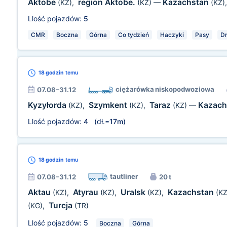
Aktobe
region Aktobe.
Kazachstan
(KZ)
,
(KZ)
—
(KZ)
Llość pojazdów:
5
CMR
Boczna
Górna
Co tydzień
Haczyki
Pasy
Dr
18 godzin
temu
ciężarówka niskopodwoziowa
07.08–31.12
Kyzyłorda
Szymkent
Taraz
Kazach
(KZ)
,
(KZ)
,
(KZ)
—
Llość pojazdów:
4
(dł.=
17m
)
18 godzin
temu
tautliner
07.08–31.12
20 t
Aktau
Atyrau
Uralsk
Kazachstan
(KZ)
,
(KZ)
,
(KZ)
,
(KZ
Turcja
(KG)
,
(TR)
Llość pojazdów:
5
Boczna
Górna