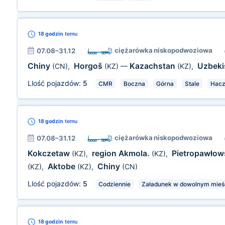
18 godzin
temu
ciężarówka niskopodwoziowa
07.08–31.12
Chiny
Horgoš
Kazachstan
Uzbeki
(CN)
,
(KZ)
—
(KZ)
,
Llość pojazdów:
5
CMR
Boczna
Górna
Stale
Hacz
18 godzin
temu
ciężarówka niskopodwoziowa
07.08–31.12
Kokczetaw
region Akmola.
Pietropawło
(KZ)
,
(KZ)
,
Aktobe
Chiny
(KZ)
,
(KZ)
,
(CN)
Llość pojazdów:
5
Codziennie
Załadunek w dowolnym mieśc
18 godzin
temu