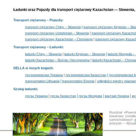
Ładunki oraz Pojazdy dla transport ciężarowy Kazachstan — Słowenia, 
Transport ciężarowy
– Pojazdy:
|
transport ciężarowy Chiny – Słowenia
transport ciężarowy Kirgistan – Sło
|
transport ciężarowy Uzbekistan – Słowenia
transport ciężarowy Kazachst
|
transport ciężarowy Kazachstan – Chorwacja
transport ciężarowy Kazac
Transport ciężarowy –
Ładunki
:
|
|
ładunki Chiny – Słowenia
ładunki Kirgistan – Słowenia
ładunki Mongolia –
|
ładunki Kazachstan – Bośnia i Hercegowina
ładunki Kazachstan – Chorwa
DELLA w innych krajach
:
|
|
грузоперевозки Украина
грузоперевозки Казахстан
грузоперевозки 
|
|
transportation Lithuania
transportation Estonia
odległości między miastam
Szukaj ładunki
:
|
|
|
|
грузы Украина
грузы Казахстан
грузы Молдова
вантажі Україна
жү
Rozdział «Powro
towarowy została
samochodowyh
priorytet — Aktua