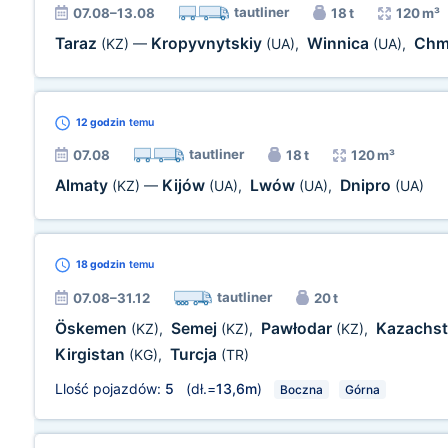
tautliner
07.08–13.08
18 t
120 m³
Taraz
Kropyvnytskiy
Winnica
Chmi
(KZ)
—
(UA)
,
(UA)
,
12 godzin
temu
tautliner
07.08
18 t
120 m³
Almaty
Kijów
Lwów
Dnipro
(KZ)
—
(UA)
,
(UA)
,
(UA)
18 godzin
temu
tautliner
07.08–31.12
20 t
Öskemen
Semej
Pawłodar
Kazachs
(KZ)
,
(KZ)
,
(KZ)
,
Kirgistan
Turcja
(KG)
,
(TR)
Llość pojazdów:
5
(dł.=
13,6m
)
Boczna
Górna