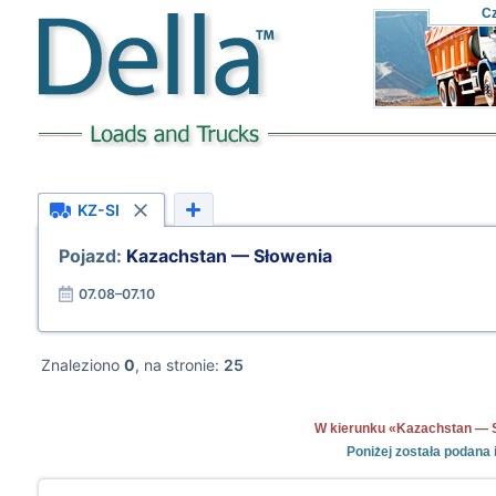
C
KZ-SI
Pojazd:
Kazachstan — Słowenia
07.08–07.10
Znaleziono
0
, na stronie:
25
W kierunku «Kazachstan — Sło
Poniżej została podana