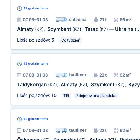
12 godzin
temu
chłodnia
07.08–31.08
21 t
86 m³
Almaty
Szymkent
Taraz
Ukraina
(KZ)
,
(KZ)
,
(KZ)
—
(U
Llość pojazdów:
5
Co tydzień
12 godzin
temu
tautliner
07.08–31.08
22 t
92 m³
Tałdykorgan
Almaty
Szymkent
Kyzy
(KZ)
,
(KZ)
,
(KZ)
,
Llość pojazdów:
10
TIR
Zdejmowana plandeka
12 godzin
temu
tautliner
07.08–31.08
22 t
92 m³
Öskemen
Pawłodar
Astana
Pietrop
(KZ)
,
(KZ)
,
(KZ)
,