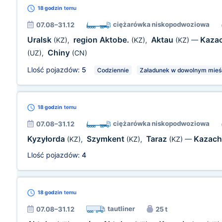
18 godzin
temu
ciężarówka niskopodwoziowa
07.08–31.12
Uralsk
region Aktobe.
Aktau
Kaza
(KZ)
,
(KZ)
,
(KZ)
—
Chiny
(UZ)
,
(CN)
Llość pojazdów:
5
Codziennie
Załadunek w dowolnym mieśc
18 godzin
temu
ciężarówka niskopodwoziowa
07.08–31.12
Kyzyłorda
Szymkent
Taraz
Kazach
(KZ)
,
(KZ)
,
(KZ)
—
Llość pojazdów:
4
18 godzin
temu
tautliner
07.08–31.12
25 t