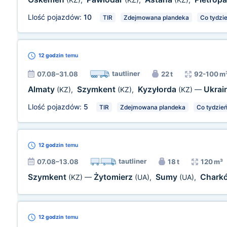
Llość pojazdów:
10
TIR
Zdejmowana plandeka
Co tydzi
12 godzin
temu
tautliner
07.08–31.08
22 t
92-100 m
Almaty
Szymkent
Kyzyłorda
Ukrai
(KZ)
,
(KZ)
,
(KZ)
—
Llość pojazdów:
5
TIR
Zdejmowana plandeka
Co tydzie
12 godzin
temu
tautliner
07.08–13.08
18 t
120 m³
Szymkent
Żytomierz
Sumy
Chark
(KZ)
—
(UA)
,
(UA)
,
12 godzin
temu