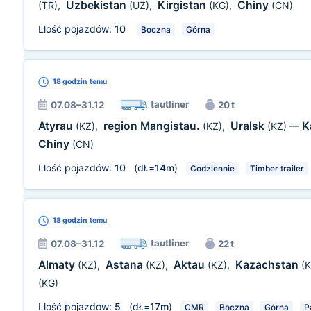
Uzbekistan
Kirgistan
Chiny
(TR)
,
(UZ)
,
(KG)
,
(CN)
Llość pojazdów:
10
Boczna
Górna
18 godzin
temu
tautliner
07.08–31.12
20 t
Atyrau
region Mangistau.
Uralsk
K
(KZ)
,
(KZ)
,
(KZ)
—
Chiny
(CN)
Llość pojazdów:
10
(dł.=
14m
)
Codziennie
Timber trailer
18 godzin
temu
tautliner
07.08–31.12
22 t
Almaty
Astana
Aktau
Kazachstan
(KZ)
,
(KZ)
,
(KZ)
,
(K
(KG)
Llość pojazdów:
5
(dł.=
17m
)
CMR
Boczna
Górna
P