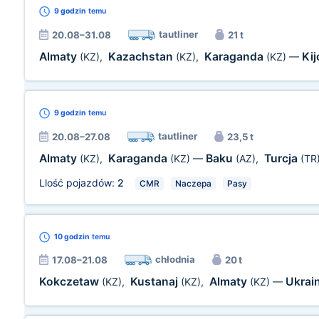
9 godzin
temu
tautliner
20.08–31.08
21 t
Almaty
Kazachstan
Karaganda
Ki
(KZ)
,
(KZ)
,
(KZ)
—
9 godzin
temu
tautliner
20.08–27.08
23,5 t
Almaty
Karaganda
Baku
Turcja
(KZ)
,
(KZ)
—
(AZ)
,
(TR
Llość pojazdów:
2
CMR
Naczepa
Pasy
10 godzin
temu
chłodnia
17.08–21.08
20 t
Kokczetaw
Kustanaj
Almaty
Ukrai
(KZ)
,
(KZ)
,
(KZ)
—