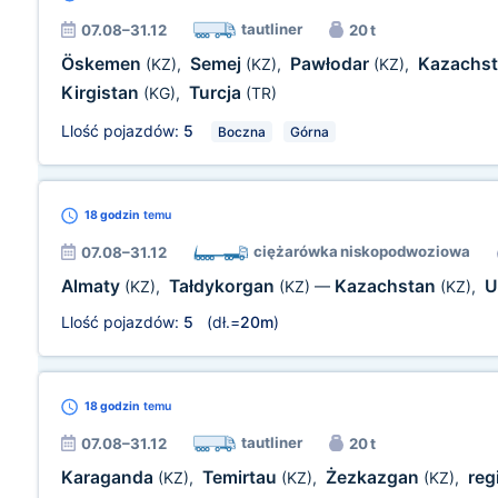
tautliner
07.08–31.12
20 t
Öskemen
Semej
Pawłodar
Kazachs
(KZ)
,
(KZ)
,
(KZ)
,
Kirgistan
Turcja
(KG)
,
(TR)
Llość pojazdów:
5
Boczna
Górna
18 godzin
temu
ciężarówka niskopodwoziowa
07.08–31.12
Almaty
Tałdykorgan
Kazachstan
U
(KZ)
,
(KZ)
—
(KZ)
,
Llość pojazdów:
5
(dł.=
20m
)
18 godzin
temu
tautliner
07.08–31.12
20 t
Karaganda
Temirtau
Żezkazgan
reg
(KZ)
,
(KZ)
,
(KZ)
,