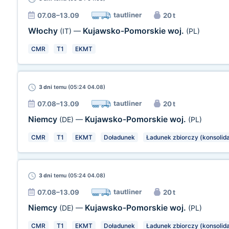
tautliner
07.08–13.09
20 t
Włochy
Kujawsko-Pomorskie woj.
(IT)
—
(PL)
CMR
T1
EKMT
3 dni
temu (05:24 04.08)
tautliner
07.08–13.09
20 t
Niemcy
Kujawsko-Pomorskie woj.
(DE)
—
(PL)
CMR
T1
EKMT
Doładunek
Ładunek zbiorczy (konsolida
3 dni
temu (05:24 04.08)
tautliner
07.08–13.09
20 t
Niemcy
Kujawsko-Pomorskie woj.
(DE)
—
(PL)
CMR
T1
EKMT
Doładunek
Ładunek zbiorczy (konsolida