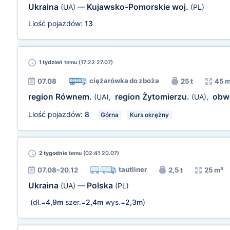
Ukraina
Kujawsko-Pomorskie woj.
(UA)
—
(PL)
Llość pojazdów:
13
1 tydzień
temu (17:22 27.07)
ciężarówka do zboża
07.08
25 t
45 
region Równem.
region Żytomierzu.
obw
(UA)
,
(UA)
,
Llość pojazdów:
8
Górna
Kurs okrężny
2 tygodnie
temu (02:41 20.07)
tautliner
07.08–20.12
2,5 t
25 m³
Ukraina
Polska
(UA)
—
(PL)
(dł.=
4,9m
szer.=
2,4m
wys.=
2,3m
)