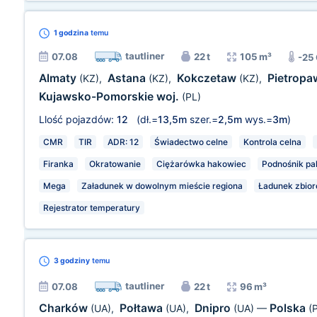
1 godzina
temu
tautliner
07.08
22 t
105 m³
-25
Almaty
Astana
Kokczetaw
Pietrop
(KZ)
,
(KZ)
,
(KZ)
,
Kujawsko-Pomorskie woj.
(PL)
Llość pojazdów:
12
(dł.=
13,5m
szer.=
2,5m
wys.=
3m
)
CMR
TIR
ADR: 12
Świadectwo celne
Kontrola celna
Firanka
Okratowanie
Ciężarówka hakowiec
Podnośnik pal
Mega
Załadunek w dowolnym mieście regiona
Ładunek zbior
Rejestrator temperatury
3 godziny
temu
tautliner
07.08
22 t
96 m³
Charków
Połtawa
Dnipro
Polska
(UA)
,
(UA)
,
(UA)
—
(