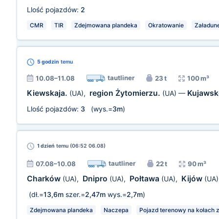
Llość pojazdów:
2
CMR
TIR
Zdejmowana plandeka
Okratowanie
Załadun
5 godzin
temu
tautliner
10.08–11.08
23 t
100 m³
Kiewskaja.
region Żytomierzu.
Kujawsk
(UA)
,
(UA)
—
Llość pojazdów:
3
(wys.=
3m
)
1 dzień
temu (06:52 06.08)
tautliner
07.08–10.08
22 t
90 m³
Charków
Dnipro
Połtawa
Kijów
(UA)
,
(UA)
,
(UA)
,
(UA)
(dł.=
13,6m
szer.=
2,47m
wys.=
2,7m
)
Zdejmowana plandeka
Naczepa
Pojazd terenowy na kołach z