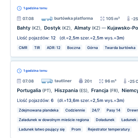
1 godzina
temu
burtówka platforma
07.08
105 m³
-2
Bahty
Dostyk
Almaty
Kujawsko-Po
(KZ)
,
(KZ)
,
(KZ)
—
Llość pojazdów:
12
(dł.=
2,5m
szer.=
2,5m
wys.=
3m
)
CMR
TIR
ADR: 12
Boczna
Górna
Twarda burtówka
1 godzina
temu
tautliner
07.08
20 t
96 m³
-25 
Portugalia
Hiszpania
Francja
Niemc
(PT)
,
(ES)
,
(FR)
,
Llość pojazdów:
6
(dł.=
13,6m
szer.=
2,5m
wys.=
3m
)
Zdejmowana plandeka
Codziennie
24/7
Pasy 14
Drewn
Załadunek w dowolnym mieście regiona
Doładunek
Ładunek z
Ładunek łatwo psujący się
Prom
Rejestrator temperatury