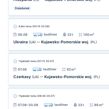
Doładunek
4 dni
temu (04:15 03.08)
tautliner
08.08
22 t
100 m³
Ukraina
Kujawsko-Pomorskie woj.
(UA)
—
(PL)
1 tydzień
temu (07:15 30.07)
tautliner
07.08
92 m³
Czerkasy
Kujawsko-Pomorskie woj.
(UA)
—
(PL)
1 tydzień
temu (08:40 28.07)
tautliner
07.08–30.09
23 t
86 m³