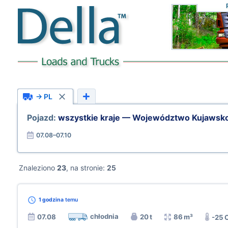
→ PL
Pojazd:
wszystkie kraje — Województwo Kujawsk
07.08–07.10
Znaleziono
23
, na stronie:
25
1 godzina
temu
chłodnia
07.08
20 t
86 m³
-25 