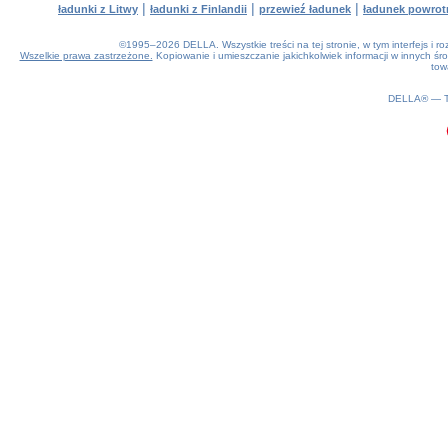
|
|
|
ładunki z Litwy
ładunki z Finlandii
przewieź ładunek
ładunek powrot
©1995–2026 DELLA. Wszystkie treści na tej stronie, w tym interfejs i 
Wszelkie prawa zastrzeżone.
Kopiowanie i umieszczanie jakichkolwiek informacji w innych 
tow
0.17(aws3)
070826-14:50:57
DELLA® —