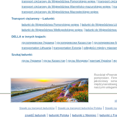
|
transport ciężarowy do Województwa Pomorskiego wojew.
transport cię
|
transport ciężarowy do Województwa Warmińsko-mazurskiego wojew.
tr
transport ciężarowy do Województwa Mazowieckiego wojew.
Transport ciężarowy –
Ładunki
:
|
ładunki do Województwa Pomorskiego wojew.
ładunki do Województwa Łó
|
ładunki do Województwa Wielkopolskiego wojew.
ładunki do Województwa
DELLA w innych krajach
:
|
|
грузоперевозки Украина
грузоперевозки Казахстан
грузоперевозки 
|
|
transportation Lithuania
transportation Estonia
odległości między miastam
Szukaj ładunki
:
|
|
|
|
грузы Украина
грузы Казахстан
грузы Молдова
вантажі Україна
жү
Rozdział «Powrot
pomorskie». Fir
jakościowy ser
międzynarodowego
naszymi usługami
s
|
|
Stawki za transport ładunków
Stawki za transport ładunków Polska
Stawki na
|
|
|
znajdź ładunek
ładunki Polska
ładunki z Niemiec
ładunki z Fra