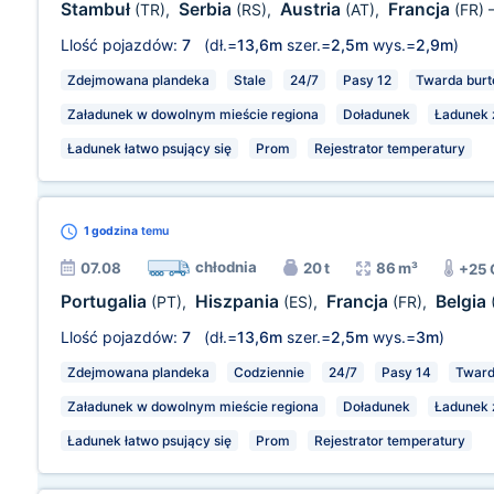
Stambuł
Serbia
Austria
Francja
(TR)
,
(RS)
,
(AT)
,
(FR)
Llość pojazdów:
7
(dł.=
13,6m
szer.=
2,5m
wys.=
2,9m
)
Zdejmowana plandeka
Stale
24/7
Pasy 12
Twarda bur
Załadunek w dowolnym mieście regiona
Doładunek
Ładunek z
Ładunek łatwo psujący się
Prom
Rejestrator temperatury
1 godzina
temu
chłodnia
07.08
20 t
86 m³
+25 
Portugalia
Hiszpania
Francja
Belgia
(PT)
,
(ES)
,
(FR)
,
Llość pojazdów:
7
(dł.=
13,6m
szer.=
2,5m
wys.=
3m
)
Zdejmowana plandeka
Codziennie
24/7
Pasy 14
Tward
Załadunek w dowolnym mieście regiona
Doładunek
Ładunek z
Ładunek łatwo psujący się
Prom
Rejestrator temperatury