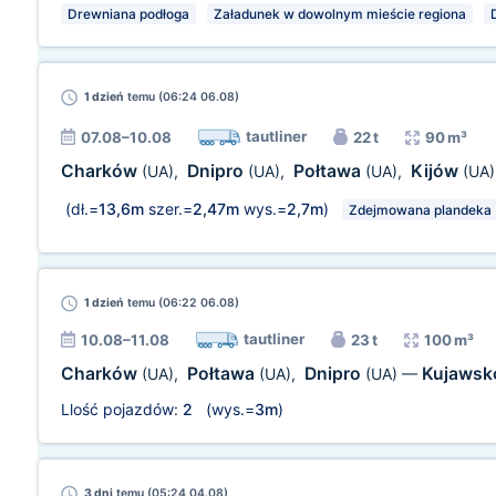
Drewniana podłoga
Załadunek w dowolnym mieście regiona
1 dzień
temu (06:24 06.08)
tautliner
07.08–10.08
22 t
90 m³
Charków
Dnipro
Połtawa
Kijów
(UA)
,
(UA)
,
(UA)
,
(UA)
(dł.=
13,6m
szer.=
2,47m
wys.=
2,7m
)
Zdejmowana plandeka
1 dzień
temu (06:22 06.08)
tautliner
10.08–11.08
23 t
100 m³
Charków
Połtawa
Dnipro
Kujawsk
(UA)
,
(UA)
,
(UA)
—
Llość pojazdów:
2
(wys.=
3m
)
3 dni
temu (05:24 04.08)