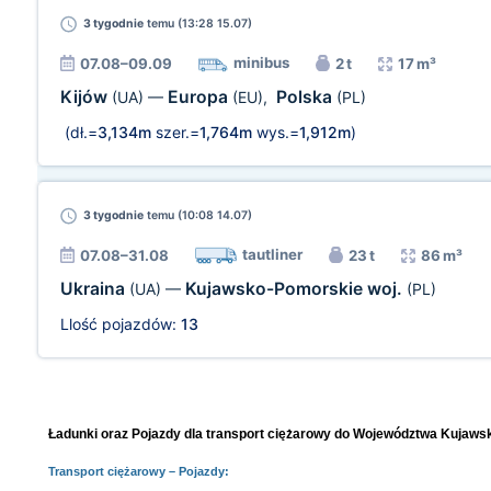
3 tygodnie
temu (13:28 15.07)
minibus
07.08–09.09
2 t
17 m³
Kijów
Europa
Polska
(UA)
—
(EU)
,
(PL)
(dł.=
3,134m
szer.=
1,764m
wys.=
1,912m
)
3 tygodnie
temu (10:08 14.07)
tautliner
07.08–31.08
23 t
86 m³
Ukraina
Kujawsko-Pomorskie woj.
(UA)
—
(PL)
Llość pojazdów:
13
Ładunki oraz Pojazdy dla transport ciężarowy do Województwa Kujawsk
Transport ciężarowy
– Pojazdy: