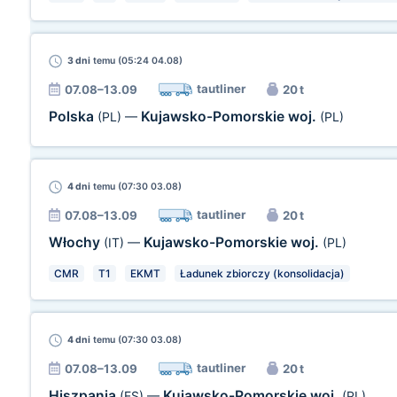
3 dni
temu (05:24 04.08)
tautliner
07.08–13.09
20 t
Polska
Kujawsko-Pomorskie woj.
(PL)
—
(PL)
4 dni
temu (07:30 03.08)
tautliner
07.08–13.09
20 t
Włochy
Kujawsko-Pomorskie woj.
(IT)
—
(PL)
CMR
T1
EKMT
Ładunek zbiorczy (konsolidacja)
4 dni
temu (07:30 03.08)
tautliner
07.08–13.09
20 t
Hiszpania
Kujawsko-Pomorskie woj.
(ES)
—
(PL)