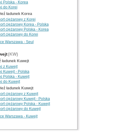
ki Polska - Korea
i do Korei
ieź ładunek Korea
ort ciężarowy z Korei
ort ciężarowy Korea - Polska
ort ciężarowy Polska - Korea
ort ciężarowy do Korei
nce Warszawa - Seul
ejt
(KW)
ź ładunek Kuwejt
i z Kuwejt
i Kuwejt - Polska
i Polska - Kuwejt
ki do Kuwejt
ieź ładunek Kuwejt
ort ciężarowy z Kuwejt
ort ciężarowy Kuwejt - Polska
ort ciężarowy Polska - Kuwejt
port ciężarowy do Kuwejt
nce Warszawa - Kuwejt