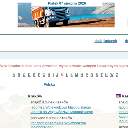
Piątek
07 sierpnia 2026
dodaj ładunek
d
Szukaj wolne ładunki oraz powrotne, wyszukiwanie wolnych i powrotnych poja
A
B
C
D
E
F
G
H
I
J
K
L
Ł
M
N
P
R
S
T
U
W
Z
Polska
Kraków
Ka
znajdź ładunek Kraków
znajd
ładunki z Województwa Małopolskiego
ładun
ładunki do Województwa Małopolskiego
ładun
ładun
przewieź ładunek Kraków
ładun
transport ciężarowy z Województwa
Małopolskiego
przew