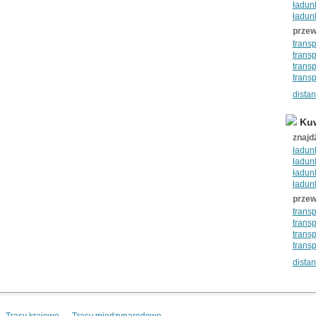
ładun
ładunk
przew
transp
transp
transp
transp
dista
Kuw
znajd
ładunk
ładunk
ładunk
ładun
przew
transp
transp
transp
trans
dista