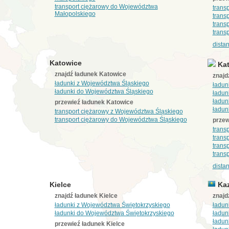
transport ciężarowy do Województwa
trans
Małopolskiego
trans
trans
trans
dista
Katowice
Kat
znajdź ładunek Katowice
znajd
ładunki z Województwa Śląskiego
ładun
ładunki do Województwa Śląskiego
ładunk
ładunk
przewieź ładunek Katowice
ładun
transport ciężarowy z Województwa Śląskiego
transport ciężarowy do Województwa Śląskiego
przew
trans
trans
trans
trans
dista
Kielce
Kaz
znajdź ładunek Kielce
znajd
ładunki z Województwa Świętokrzyskiego
ładun
ładunki do Województwa Świętokrzyskiego
ładun
ładun
przewieź ładunek Kielce