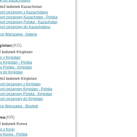
ki do Kazachstanu
ieź ładunek Kazachstan
port ciężarowy z Kazachstanu
port ciężarowy Kazachstan - Polska
port ciężarowy Polska - Kazachstan
port ciężarowy do Kazachstanu
nce Warszawa - Astana
gistan
(KG)
ź ładunek Kirgistan
i z Kirgistan
i Kirgistan - Polska
i Polska - Kirgistan
i do Kirgistan
ieź ładunek Kirgistan
ort ciężarowy z Kirgistan
ort ciężarowy Kirgistan - Polska
ort ciężarowy Polska - Kirgistan
ort ciężarowy do Kirgistan
nce Warszawa - Biszkek
ea
(KR)
ź ładunek Korea
i z Korei
ki Korea - Polska