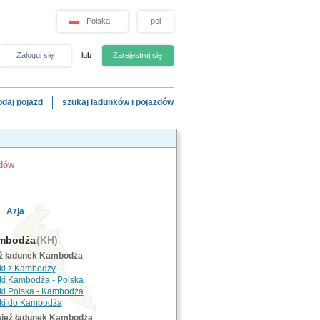
Polska
pol
Zaloguj się
lub
Zarejestruj się
odaj pojazd
szukaj ładunków i pojazdów
zdów
Azja
mbodża
(KH)
ź ładunek Kambodża
ki z Kambodży
ki Kambodża - Polska
ki Polska - Kambodża
ki do Kambodża
ieź ładunek Kambodża