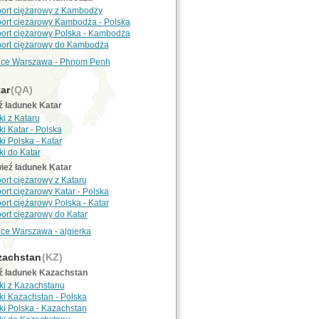
port ciężarowy z Kambodży
port ciężarowy Kambodża - Polska
port ciężarowy Polska - Kambodża
port ciężarowy do Kambodża
nce Warszawa - Phnom Penh
ar
(QA)
ź ładunek Katar
ki z Kataru
i Katar - Polska
i Polska - Katar
ki do Katar
ieź ładunek Katar
port ciężarowy z Kataru
port ciężarowy Katar - Polska
port ciężarowy Polska - Katar
port ciężarowy do Katar
nce Warszawa - algierka
achstan
(KZ)
ź ładunek Kazachstan
ki z Kazachstanu
ki Kazachstan - Polska
ki Polska - Kazachstan