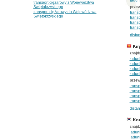
ładun
transport ciężarowy z Województwa
Świętokrzyskiego
przew
transport ciężarowy do Województwa
trans
Świętokrzyskiego
trans
trans
trans
dista
Kir
znajd
ładunk
ładunk
ładunk
ładunk
przew
transp
transp
transp
transp
dista
Kor
znajd
ładunk
ładun