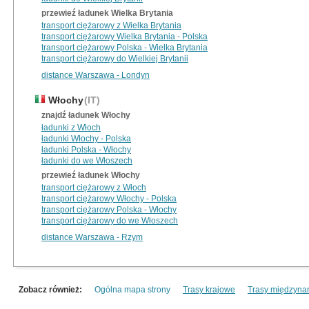
przewieź ładunek Wielka Brytania
transport ciężarowy z Wielka Brytania
transport ciężarowy Wielka Brytania - Polska
transport ciężarowy Polska - Wielka Brytania
transport ciężarowy do Wielkiej Brytanii
distance Warszawa - Londyn
Włochy
(IT)
znajdź ładunek Włochy
ładunki z Włoch
ładunki Włochy - Polska
ładunki Polska - Włochy
ładunki do we Włoszech
przewieź ładunek Włochy
transport ciężarowy z Włoch
transport ciężarowy Włochy - Polska
transport ciężarowy Polska - Włochy
transport ciężarowy do we Włoszech
distance Warszawa - Rzym
Zobacz również:
Ogólna mapa strony
Trasy krajowe
Trasy międzyna