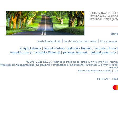
Firma DELLA™ Transp
informacyjny w dzi
informacji. Dziękuje
stron
|
|
Taryfy transportowe
Taryfy transportowe Polska
Taryfy transp
|
|
|
znajdź ładunek
ładunki Polska
ładunki z Niemiec
ładunki z Francj
|
|
|
ładunki z Litwy
ładunki z Finlandii
przewieź ładunek
ładunek powrotny
©1995–2026 DELLA. Wszystkie treści na tej stronie, w tym interfejs i rozw
Wszelkie prawa zastrzeżone.
Kopiowanie i umieszczanie jakichkolwiek informacji w innych środ
towarow
Warunki korzystania z usług
|
Pol
0.32(aws3)
080826-02:07:19
DELLA® —
TWÓ