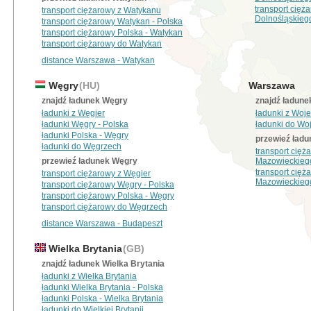
transport cię
transport ciężarowy z Watykanu
Dolnośląskieg
transport ciężarowy Watykan - Polska
transport ciężarowy Polska - Watykan
transport ciężarowy do Watykan
distance Warszawa - Watykan
Węgry
(HU)
Warszawa
znajdź ładunek Węgry
znajdź ładun
ładunki z Węgier
ładunki z Wo
ładunki Węgry - Polska
ładunki do W
ładunki Polska - Węgry
przewieź ład
ładunki do Węgrzech
transport cię
przewieź ładunek Węgry
Mazowieckieg
transport cię
transport ciężarowy z Węgier
Mazowieckieg
transport ciężarowy Węgry - Polska
transport ciężarowy Polska - Węgry
transport ciężarowy do Węgrzech
distance Warszawa - Budapeszt
Wielka Brytania
(GB)
znajdź ładunek Wielka Brytania
ładunki z Wielka Brytania
ładunki Wielka Brytania - Polska
ładunki Polska - Wielka Brytania
ładunki do Wielkiej Brytanii