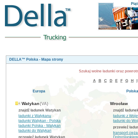
Pią
DELLA™ Polska - Mapa strony
Szukaj wolne ładunki oraz powro
A
B
C
D
E
F
G
H
I
Europa
Polsk
Watykan
(VA)
Wrocław
znajdź ładunek Watykan
znajdź ładune
ładunki z Watykanu
ładunki z Woj
ładunki Watykan - Polska
ładunki do Wo
ładunki Polska - Watykan
przewieź ład
ładunki do Watykan
transport cię
przewieź ładunek Watykan
Dolnośląskieg