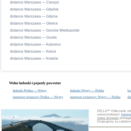
distance Warszawa — Cieszyn
distance Warszawa — Gdańsk
distance Warszawa — Gdynia
distance Warszawa — Gliwice
distance Warszawa — Gorzów Wielkopolski
distance Warszawa — Gruets
distance Warszawa — Katowice
distance Warszawa — Kielce
distance Warszawa — Kraków
Wolne ładunki i pojazdy powrotne
ładunki Polska — Węgry
ładunki Węgry — Polska
lo
transport ciężarowy Polska — Węgry
transport ciężarowy Węgry — Polska
di
DELLA™
Obliczanie od
samochodowyh
transp
mapa drogowa
pomaga s
Dziękujemy za zainter