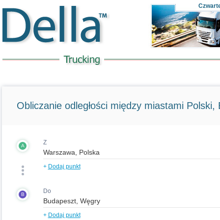
Czwart
Obliczanie odległości między miastami Polski, E
Z
A
+
Dodaj punkt
Do
B
+
Dodaj punkt