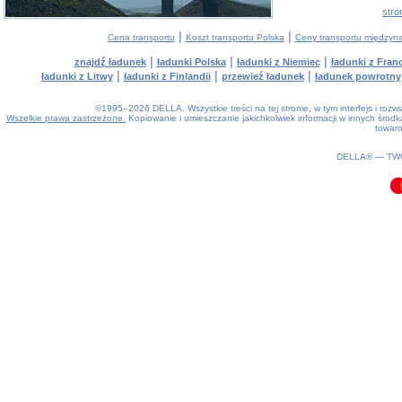
stro
|
|
Cena transportu
Koszt transportu Polska
Ceny transportu między
|
|
|
znajdź ładunek
ładunki Polska
ładunki z Niemiec
ładunki z Franc
|
|
|
ładunki z Litwy
ładunki z Finlandii
przewieź ładunek
ładunek powrotny
©1995–2026 DELLA. Wszystkie treści na tej stronie, w tym interfejs i roz
Wszelkie prawa zastrzeżone.
Kopiowanie i umieszczanie jakichkolwiek informacji w innych śro
towaro
0.1(aws3)
060826-11:33:59
DELLA® —
TW