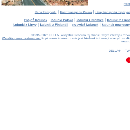
stro
|
|
Cena transportu
Koszt transportu Polska
Ceny transportu między
|
|
|
znajdź ładunek
ładunki Polska
ładunki z Niemiec
ładunki z Franc
|
|
|
ładunki z Litwy
ładunki z Finlandii
przewieź ładunek
ładunek powrotny
©1995–2026 DELLA. Wszystkie treści na tej stronie, w tym interfejs i roz
Wszelkie prawa zastrzeżone.
Kopiowanie i umieszczanie jakichkolwiek informacji w innych śro
towaro
0.07(aws4)
080826-20:37:31
DELLA® —
TW