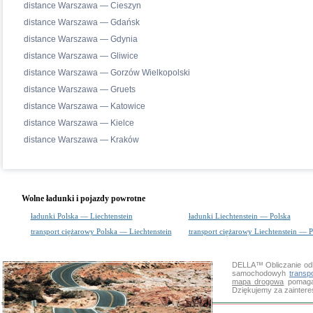
distance Warszawa — Cieszyn
distance Warszawa — Gdańsk
distance Warszawa — Gdynia
distance Warszawa — Gliwice
distance Warszawa — Gorzów Wielkopolski
distance Warszawa — Gruets
distance Warszawa — Katowice
distance Warszawa — Kielce
distance Warszawa — Kraków
Wolne ładunki i pojazdy powrotne
ładunki Polska — Liechtenstein
ładunki Liechtenstein — Polska
transport ciężarowy Polska — Liechtenstein
transport ciężarowy Liechtenstein — P
DELLA™
Obliczanie od
samochodowyh
transp
mapa drogowa
pomaga 
Dziękujemy za zainter