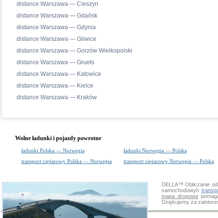
distance Warszawa — Cieszyn
distance Warszawa — Gdańsk
distance Warszawa — Gdynia
distance Warszawa — Gliwice
distance Warszawa — Gorzów Wielkopolski
distance Warszawa — Gruets
distance Warszawa — Katowice
distance Warszawa — Kielce
distance Warszawa — Kraków
Wolne ładunki i pojazdy powrotne
ładunki Polska — Norwegia
ładunki Norwegia — Polska
transport ciężarowy Polska — Norwegia
transport ciężarowy Norwegia — Polska
DELLA™
Obliczanie od
samochodowyh
transp
mapa drogowa
pomaga 
Dziękujemy za zainter