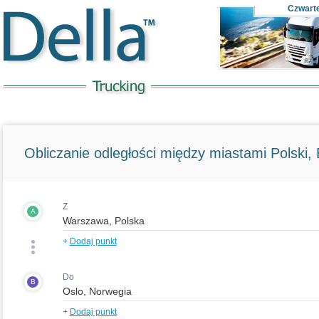
Czwart
Obliczanie odległości między miastami Polski, E
Z
A
+
Dodaj punkt
Do
B
+
Dodaj punkt