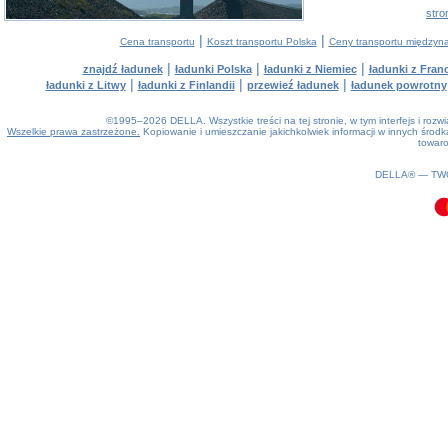
stro
|
|
Cena transportu
Koszt transportu Polska
Ceny transportu między
|
|
|
znajdź ładunek
ładunki Polska
ładunki z Niemiec
ładunki z Franc
|
|
|
ładunki z Litwy
ładunki z Finlandii
przewieź ładunek
ładunek powrotny
©1995–2026 DELLA. Wszystkie treści na tej stronie, w tym interfejs i roz
Wszelkie prawa zastrzeżone.
Kopiowanie i umieszczanie jakichkolwiek informacji w innych śro
towaro
0.13(aws3)
060826-11:32:28
DELLA® —
TW