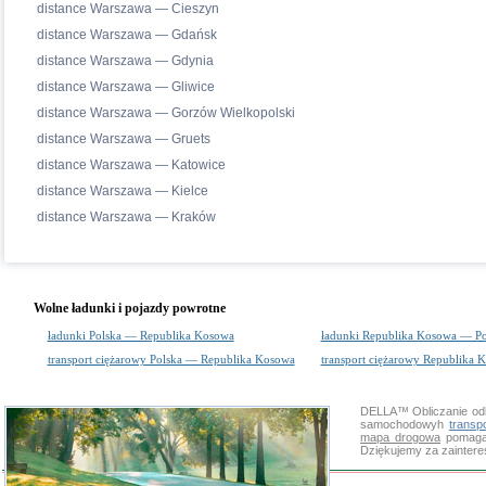
distance Warszawa — Cieszyn
distance Warszawa — Gdańsk
distance Warszawa — Gdynia
distance Warszawa — Gliwice
distance Warszawa — Gorzów Wielkopolski
distance Warszawa — Gruets
distance Warszawa — Katowice
distance Warszawa — Kielce
distance Warszawa — Kraków
Wolne ładunki i pojazdy powrotne
ładunki Polska — Republika Kosowa
ładunki Republika Kosowa — Po
transport ciężarowy Polska — Republika Kosowa
transport ciężarowy Republika 
DELLA™
Obliczanie od
samochodowyh
transp
mapa drogowa
pomaga 
Dziękujemy za zainter