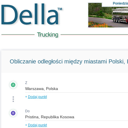
Poniedzi
Obliczanie odległości między miastami Polski, E
Z
A
+
Dodaj punkt
Do
B
+
Dodaj punkt