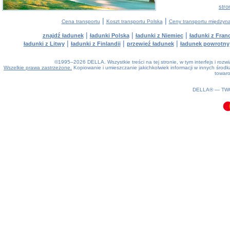
stro
|
|
Cena transportu
Koszt transportu Polska
Ceny transportu między
|
|
|
znajdź ładunek
ładunki Polska
ładunki z Niemiec
ładunki z Franc
|
|
|
ładunki z Litwy
ładunki z Finlandii
przewieź ładunek
ładunek powrotny
©1995–2026 DELLA. Wszystkie treści na tej stronie, w tym interfejs i roz
Wszelkie prawa zastrzeżone.
Kopiowanie i umieszczanie jakichkolwiek informacji w innych śro
towaro
0.11(aws4)
100826-15:19:52
DELLA® —
TW