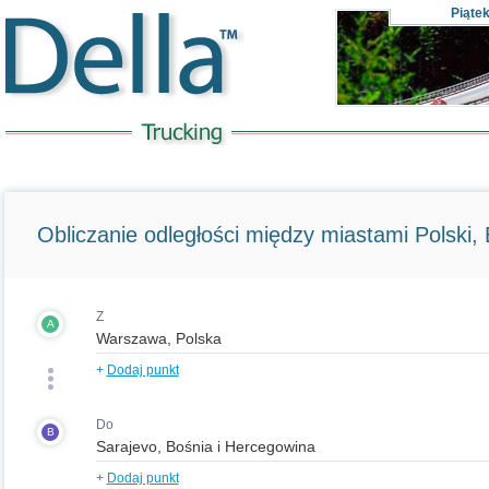
Piąte
Obliczanie odległości między miastami Polski, E
Z
A
+
Dodaj punkt
Do
B
+
Dodaj punkt