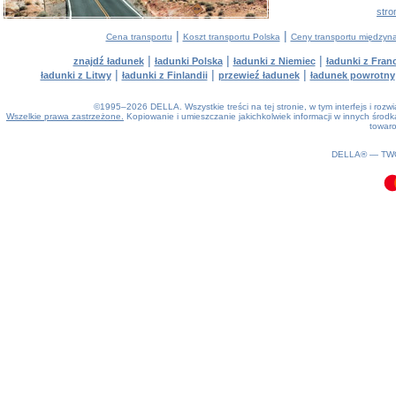
stro
|
|
Cena transportu
Koszt transportu Polska
Ceny transportu między
|
|
|
znajdź ładunek
ładunki Polska
ładunki z Niemiec
ładunki z Franc
|
|
|
ładunki z Litwy
ładunki z Finlandii
przewieź ładunek
ładunek powrotny
©1995–2026 DELLA. Wszystkie treści na tej stronie, w tym interfejs i roz
Wszelkie prawa zastrzeżone.
Kopiowanie i umieszczanie jakichkolwiek informacji w innych śro
towaro
0.07(aws2)
070826-08:59:37
DELLA® —
TW