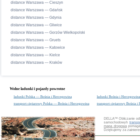
distance Warszawa — Cieszyn
distance Warszawa — Gdańsk
distance Warszawa — Gdynia
distance Warszawa — Gliwice
distance Warszawa — Gorzów Wielkopolski
distance Warszawa — Gruets
distance Warszawa — Katowice
distance Warszawa — Kielce
distance Warszawa — Kraków
Wolne ładunki i pojazdy powrotne
ładunki Polska — Bośnia i Hercegowina
ładunki Bośnia i Hercegowin
transport ciężarowy Polska — Bośnia i Hercegowina
transport ciężarowy Bośnia i
DELLA™
Obliczanie od
samochodowyh
transp
mapa drogowa
pomaga 
Dziękujemy za zainter