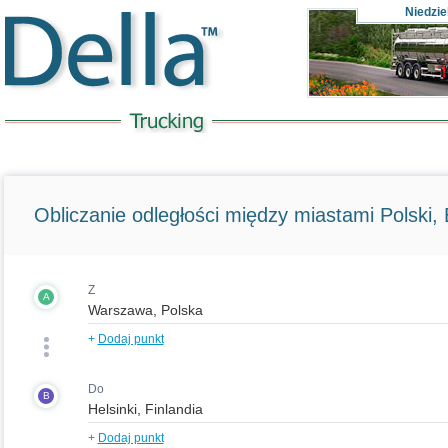
Niedzie
Obliczanie odległości między miastami Polski, E
Z
A
+
Dodaj punkt
Do
B
+
Dodaj punkt