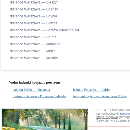
distance Warszawa — Cieszyn
distance Warszawa — Gdańsk
distance Warszawa — Gdynia
distance Warszawa — Gliwice
distance Warszawa — Gorzów Wielkopolski
distance Warszawa — Gruets
distance Warszawa — Katowice
distance Warszawa — Kielce
distance Warszawa — Kraków
Wolne ładunki i pojazdy powrotne
ładunki Polska — Finlandia
ładunki Finlandia — Polska
transport ciężarowy Polska — Finlandia
transport ciężarowy Finlandia — Polska
DELLA™
Obliczanie od
samochodowyh
transp
mapa drogowa
pomaga 
Dziękujemy za zainter