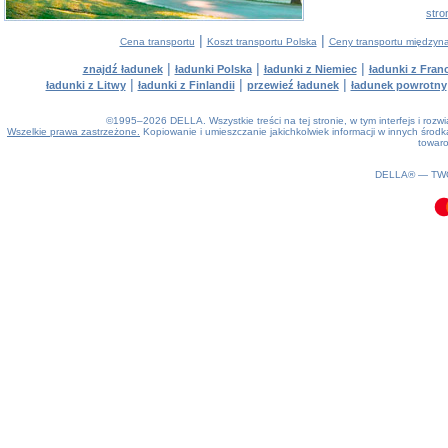
stro
|
|
Cena transportu
Koszt transportu Polska
Ceny transportu między
|
|
|
znajdź ładunek
ładunki Polska
ładunki z Niemiec
ładunki z Franc
|
|
|
ładunki z Litwy
ładunki z Finlandii
przewieź ładunek
ładunek powrotny
©1995–2026 DELLA. Wszystkie treści na tej stronie, w tym interfejs i roz
Wszelkie prawa zastrzeżone.
Kopiowanie i umieszczanie jakichkolwiek informacji w innych śro
towaro
0.09(aws2)
090826-11:20:24
DELLA® —
TW